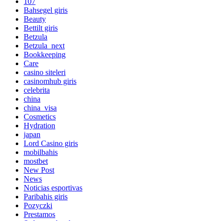
107
Bahsegel giris
Beauty
Bettilt giris
Betzula
Betzula_next
Bookkeeping
Care
casino siteleri
casinomhub giris
celebrita
china
china_visa
Cosmetics
Hydration
japan
Lord Сasino giris
mobilbahis
mostbet
New Post
News
Noticias esportivas
Paribahis giris
Pozyczki
Prestamos