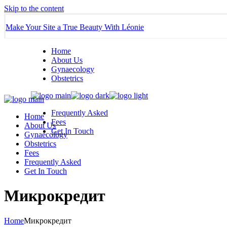
Skip to the content
Make Your Site a True Beauty With Léonie
Home
About Us
Gynaecology
Obstetrics
Frequently Asked
Home
Fees
About Us
Get In Touch
Gynaecology
Obstetrics
Fees
Frequently Asked
Get In Touch
Микрокредит
Home
Микрокредит