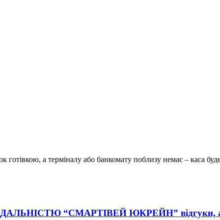
к готівкою, а терміналу або банкомату поблизу немає – каса буде
ІСТЮ “СМАРТІВЕЙ ЮКРЕЙН” відгуки, адреса