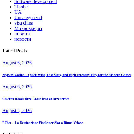
Software development
Tipobet
UA
Uncategorized
visa china
Микрокредит
новини
новости
Latest Posts
August 6, 2026
MyBet9 Casino – Quick Wins, Fast Slots, and High‑Intensity Play for the Modern Gamer
August 6, 2026
Chicken Road: Brza Crash igra za brze igrače
August 5, 2026
RTbet – La Destinazione Finale per Slot a Ritmo Veloce