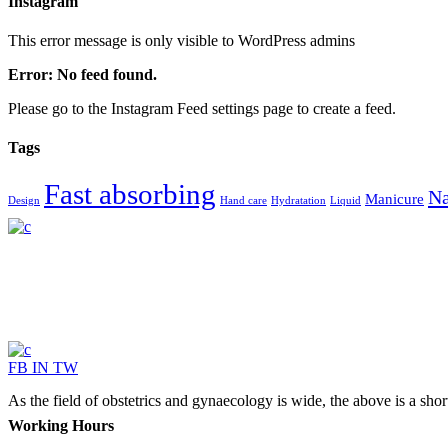
Instagram
This error message is only visible to WordPress admins
Error: No feed found.
Please go to the Instagram Feed settings page to create a feed.
Tags
Fast absorbing
Na
Manicure
Design
Hand care
Hydratation
Liquid
FB
IN
TW
As the field of obstetrics and gynaecology is wide, the above is a sho
Working Hours