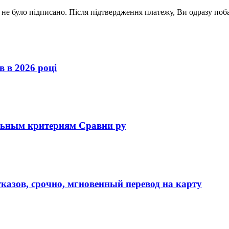
 не було підписано. Після підтвердження платежу, Ви одразу поб
 в 2026 році
льным критериям Сравни ру
тказов, срочно, мгновенный перевод на карту