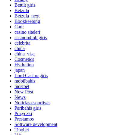
Bettilt giris
Betzula
Betzula_next
Bookkeeping
Care
casino siteleri
casinomhub giris
celebrita
china
china_visa
Cosmetics
Hydration
japan
Lord Сasino giris
mobilbahis
mostbet
New Post
News
Noticias esportivas
Paribahis giris
Pozyczki
Prestamos
Software development
Tipobet