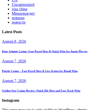
UA
Uncategorized
visa china
Микрокредит
новини
новости
Latest Posts
August 8, 2026
King Johnnie Casino: Fast‑Paced Slots & Quick Wins for Aussie Players
August 7, 2026
Pistolo Casino – Fast‑Paced Slots & Live Action for Rapid Wins
August 7, 2026
Golden Star Casino Review: Quick‑Hit Slots and Fast‑Track Wins
Instagram
This error message is only visible to WordPress admins