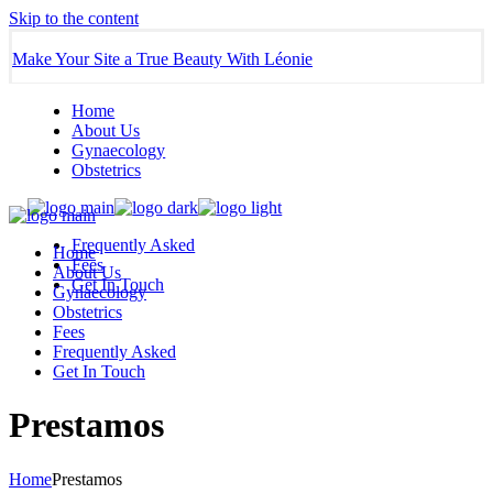
Skip to the content
Make Your Site a True Beauty With Léonie
Home
About Us
Gynaecology
Obstetrics
Frequently Asked
Home
Fees
About Us
Get In Touch
Gynaecology
Obstetrics
Fees
Frequently Asked
Get In Touch
Prestamos
Home
Prestamos