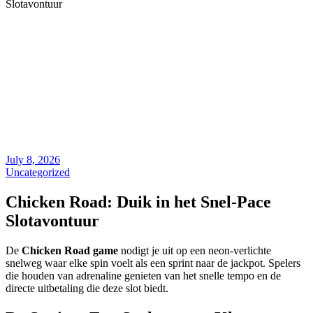
Slotavontuur
July 8, 2026
Uncategorized
Chicken Road: Duik in het Snel‑Pace
Slotavontuur
De
Chicken Road game
nodigt je uit op een neon‑verlichte
snelweg waar elke spin voelt als een sprint naar de jackpot. Spelers
die houden van adrenaline genieten van het snelle tempo en de
directe uitbetaling die deze slot biedt.