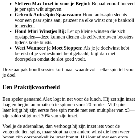
Stel een Max Inzet in voor je Begint:
Bepaal vooraf hoeveel
je per spin wilt uitgeven.
Gebruik Auto‑Spin Spaarzaam:
Houd auto‑spin slechts
voor een paar spins aan; pauzeer na elke winst om je bankroll
te herzien.
Houd Mini‑Winstjes Bij:
Let op kleine winsten die zich
opstapelen—deze kunnen dienen als zelfvertrouwen boosters
tijdens korte bursts.
Weet Wanneer je Moet Stoppen:
Als je je doelwinst hebt
bereikt of je verlieslimiet hebt gehaald, blijf dan niet
doorspelen omdat de slot goed voelt.
Deze aanpak houdt sessies kort maar waardevol—elke spin telt voor
je doel.
Een Praktijkvoorbeeld
Een speler genaamd Alex logt in net voor de lunch. Hij zet zijn inzet
laag en begint automatisch te spinnen voor 20 rondes. Vijf spins
later krijgt hij zijn eerste free spin ronde met een multiplier van x3—
zijn saldo stijgt met 30% van zijn inzet.
Voel je de adrenaline, dan verhoogt hij zijn inzet iets voor de
volgende tien spins, maar stopt na een andere winst die hem weer
boven zijn oorspronkelijke inzet brengt. Hij logt af met een grote