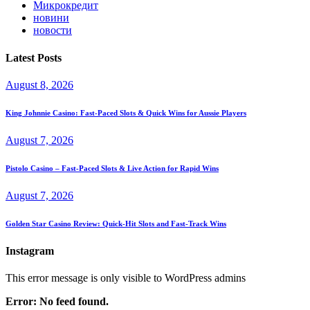
Микрокредит
новини
новости
Latest Posts
August 8, 2026
King Johnnie Casino: Fast‑Paced Slots & Quick Wins for Aussie Players
August 7, 2026
Pistolo Casino – Fast‑Paced Slots & Live Action for Rapid Wins
August 7, 2026
Golden Star Casino Review: Quick‑Hit Slots and Fast‑Track Wins
Instagram
This error message is only visible to WordPress admins
Error: No feed found.