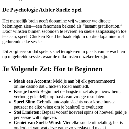
De Psychologie Achter Snelle Spel
Het menselijk brein geeft dopamine vrij wanneer we directe
beloningen zien—een fenomeen bekend als “instant gratification.”
Door winsten binnen seconden te leveren en snelle aanpassingen toe
te staan, speelt Chicken Road herhaaldelijk in op die dopamine‑rush
gedurende elke sessie.
Dit zorgt ervoor dat spelers snel terugkeren in plaats van te wachten
op uitgebreide sessies waar de uitkomsten onzekerder zijn.
Je Volgende Zet: Hoe te Beginnen
Maak een Account:
Meld je aan bij elk gerenommeerd
online casino dat Chicken Road aanbiedt.
Kies je Inzet:
Begin met de laagste inzet als je nieuw bent;
verhoog geleidelijk op basis van vroege resultaten.
Speel Slim:
Gebruik auto‑spin slechts voor korte bursts;
pauzeer na elke winst om je bankroll te evalueren.
Stel Limieten:
Bepaal vooraf hoeveel spins of hoeveel geld je
per sessie wilt uitgeven.
Geniet van Snelle Winst:
Vier elke snelle uitbetaling; het is
onderdeel van wat deze game zo verslavend maakt.