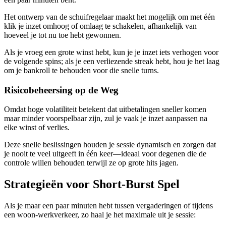
Het ontwerp van de schuifregelaar maakt het mogelijk om met één
klik je inzet omhoog of omlaag te schakelen, afhankelijk van
hoeveel je tot nu toe hebt gewonnen.
Als je vroeg een grote winst hebt, kun je je inzet iets verhogen voor
de volgende spins; als je een verliezende streak hebt, hou je het laag
om je bankroll te behouden voor die snelle turns.
Risicobeheersing op de Weg
Omdat hoge volatiliteit betekent dat uitbetalingen sneller komen
maar minder voorspelbaar zijn, zul je vaak je inzet aanpassen na
elke winst of verlies.
Deze snelle beslissingen houden je sessie dynamisch en zorgen dat
je nooit te veel uitgeeft in één keer—ideaal voor degenen die de
controle willen behouden terwijl ze op grote hits jagen.
Strategieën voor Short‑Burst Spel
Als je maar een paar minuten hebt tussen vergaderingen of tijdens
een woon‑werkverkeer, zo haal je het maximale uit je sessie: