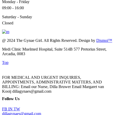
Monday - Friday
09:00 - 16:00
Saturday - Sunday
Closed
@ 2024 The Gynae Girl. All Rights Reserved. Design by
Dismoi™
Medi Clinic Muelmed Hospital, Suite 514B 577 Pretorius Street,
Arcadia, 0083
Top
FOR MEDICAL AND URGENT INQUIRIES,
APPOINTMENTS, ADMINISTRATIVE MATTERS, AND
BILLING: Email our Nurse, Dilla Bruwer Email Margaret van
Kooij dillagynaes@gmail.com
Follow Us
FB
IN
TW
dillagynaes@gmail.com