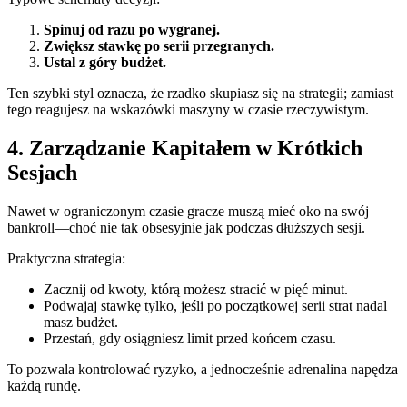
Spinuj od razu po wygranej.
Zwiększ stawkę po serii przegranych.
Ustal z góry budżet.
Ten szybki styl oznacza, że rzadko skupiasz się na strategii; zamiast
tego reagujesz na wskazówki maszyny w czasie rzeczywistym.
4. Zarządzanie Kapitałem w Krótkich
Sesjach
Nawet w ograniczonym czasie gracze muszą mieć oko na swój
bankroll—choć nie tak obsesyjnie jak podczas dłuższych sesji.
Praktyczna strategia:
Zacznij od kwoty, którą możesz stracić w pięć minut.
Podwajaj stawkę tylko, jeśli po początkowej serii strat nadal
masz budżet.
Przestań, gdy osiągniesz limit przed końcem czasu.
To pozwala kontrolować ryzyko, a jednocześnie adrenalina napędza
każdą rundę.