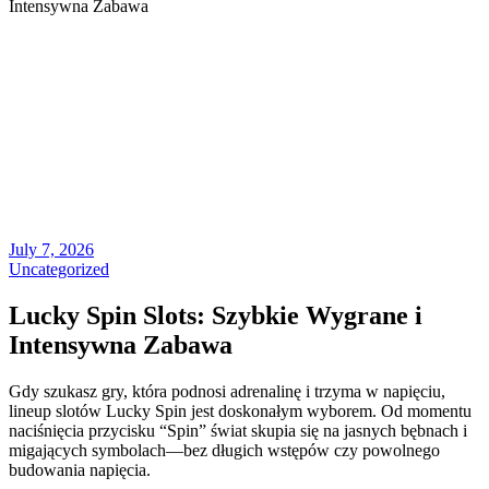
Intensywna Zabawa
July 7, 2026
Uncategorized
Lucky Spin Slots: Szybkie Wygrane i
Intensywna Zabawa
Gdy szukasz gry, która podnosi adrenalinę i trzyma w napięciu,
lineup slotów Lucky Spin jest doskonałym wyborem. Od momentu
naciśnięcia przycisku “Spin” świat skupia się na jasnych bębnach i
migających symbolach—bez długich wstępów czy powolnego
budowania napięcia.