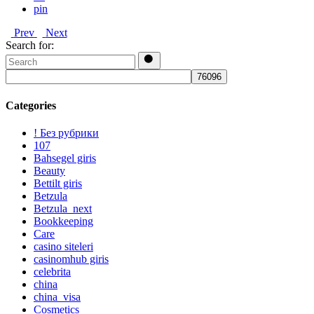
pin
Prev
Next
Search for:
Categories
! Без рубрики
107
Bahsegel giris
Beauty
Bettilt giris
Betzula
Betzula_next
Bookkeeping
Care
casino siteleri
casinomhub giris
celebrita
china
china_visa
Cosmetics