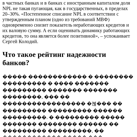
в частных банках и в банках с иностранным капиталом доля
NPL не такая пугающая, как в государственных, в пределах
20–30%. «Постепенное списание NPL в соответствии с
утвержденным планом (одно из требований МВФ)
одновременно снизит показатель неработающих кредитов и
их валовую сумму. А если оценивать динамику работающих
кредитов, то она является более позитивной», – успокаивает
Сергей Колодий.
Что такое рейтинг надежности
банков?
����� ������������ � ��������
��������� � ���� �������
��������� ������� �������
��������, ��� ��
����������������� �볺��� ��
��������� ��������� ������
���������. � ��������� �����
������� �������� ������ ��
��������� ���������, ��