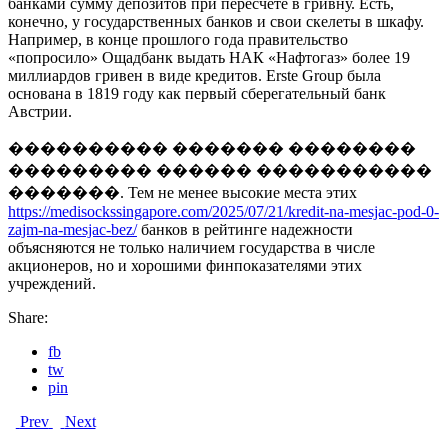
банками сумму депозитов при пересчете в гривну. Есть,
конечно, у государственных банков и свои скелеты в шкафу.
Например, в конце прошлого года правительство
«попросило» Ощадбанк выдать НАК «Нафтогаз» более 19
миллиардов гривен в виде кредитов. Erste Group была
основана в 1819 году как первый сберегательный банк
Австрии.
���������� ������� ��������
��������� ������ �����������
�������. Тем не менее высокие места этих
https://medisockssingapore.com/2025/07/21/kredit-na-mesjac-pod-0-
zajm-na-mesjac-bez/
банков в рейтинге надежности
объясняются не только наличием государства в числе
акционеров, но и хорошими финпоказателями этих
учреждений.
Share:
fb
tw
pin
Prev
Next