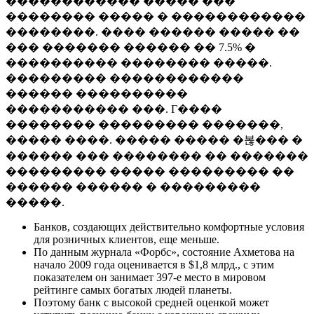
������������ ����� ���
�������� ����� � ������������
��������. ���� ������ ����� ��
��� ������� ������ �� 7.5% �
���������� �������� �����.
��������� ������������
������ ����������
����������� ���. Г����
�������� ��������� �������,
����� ����. ����� ����� �볺��� �
������ ��� �������� �� �������
��������� ����� ��������� ��
������ ������ � ���������
�����.
Банков, создающих действительно комфортные условия
для розничных клиентов, еще меньше.
По данным журнала «Форбс», состояние Ахметова на
начало 2009 года оценивается в $1,8 млрд., с этим
показателем он занимает 397-е место в мировом
рейтинге самых богатых людей планеты.
Поэтому банк с высокой средней оценкой может