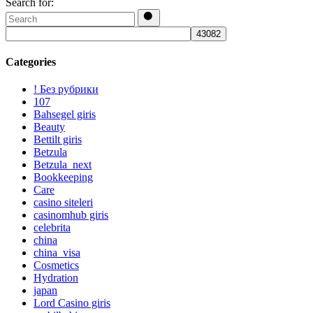
Search for:
Categories
! Без рубрики
107
Bahsegel giris
Beauty
Bettilt giris
Betzula
Betzula_next
Bookkeeping
Care
casino siteleri
casinomhub giris
celebrita
china
china_visa
Cosmetics
Hydration
japan
Lord Сasino giris