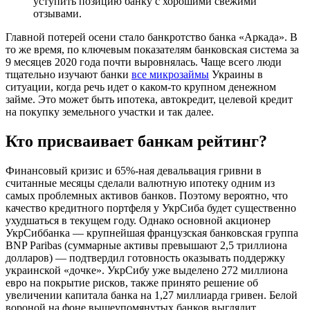
уступить позицию банку с хорошими свежими
отзывами.
Главной потерей осени стало банкротство банка «Аркада». В
то же время, по ключевым показателям банковская система за
9 месяцев 2020 года почти выровнялась. Чаще всего люди
тщательно изучают банки
все микрозаймы
Украины в
ситуации, когда речь идет о каком-то крупном денежном
займе. Это может быть ипотека, автокредит, целевой кредит
на покупку земельного участки и так далее.
Кто присваивает банкам рейтинг?
Финансовый кризис и 65%-ная девальвация гривни в
считанные месяцы сделали валютную ипотеку одним из
самых проблемных активов банков. Поэтому вероятно, что
качество кредитного портфеля у УкрСиба будет существенно
ухудшаться в текущем году. Однако основной акционер
УкрСиббанка — крупнейшая французская банковская группа
BNP Paribas (суммарные активы превышают 2,5 триллиона
долларов) — подтвердил готовность оказывать поддержку
украинской «дочке». УкрСибу уже выделено 272 миллиона
евро на покрытие рисков, также принято решение об
увеличении капитала банка на 1,27 миллиарда гривен. Белой
вороной на фоне вышеупомянутых банков выглядит