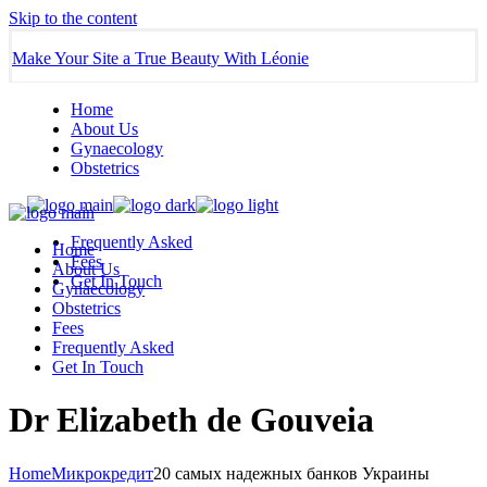
Skip to the content
Make Your Site a True Beauty With Léonie
Home
About Us
Gynaecology
Obstetrics
Frequently Asked
Home
Fees
About Us
Get In Touch
Gynaecology
Obstetrics
Fees
Frequently Asked
Get In Touch
Dr Elizabeth de Gouveia
Home
Микрокредит
20 самых надежных банков Украины