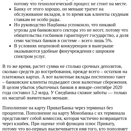
потому что технологический процесс не стоит на месте.
Банку от этого хорошо, он меньше тратит на
обслуживание вкладов, в то время как клиенты скудным
ставкам не особо рады.
Но руководство Нацбанка успокоило, что никакой
угрозы для банковского сектора это не несет, потому что
обязательства госбанков гарантирует государство, а доля
семи частных банков в системе – всего лишь 5%.
В условиях неценовой конкуренции в выигрыше
оказываются удобные финучреждения с широким
спектром услуг.
В то же время, растет сумма не столько срочных депозитов,
сколько средств до востребования, прежде всего – остатков на
платежных картах. А вот валютные вклады постепенно тают
– банковские клиенты подъедают свои валютные сбережения.
В целом убыток убыточных банков в январе–сентябре 2020
года составил 3,2 млрд. У Сведбанка схожие заботы — только
их масштаб значительно меньше.
Пополнение на карту ПриватБанка через терминал без
процентов. Пополнение на карту Монобанка с их терминала
представляет собой комиссия, которая частично возвращается
через кэшбек. При оценке этой функции плюс Привату,
потому что во-первых высвечивается имя того, кто пополняет