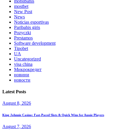
mobilbahis
mostbet
New Post
News
Noticias esportivas
Paribahis giris
Pozyczki
Prestamos
Software development
Tipobet
UA
Uncategorized
visa china
Микрокредит
новини
новости
Latest Posts
August 8, 2026
King Johnnie Casino: Fast‑Paced Slots & Quick Wins for Aussie Players
August 7, 2026