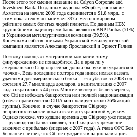
После этого тот сменил название на Calyon Corporate and
Investment Bank. По данным журнала «Форбс», состояние
Ахметова на начало 2009 года оценивается в $1,8 млрд., с
этим показателем он занимает 397-е место в мировом
рейтинге самых богатых людей планеты. По данным НБУ,
крупнейшими акционерами банка являются BNP Paribas (51%)
и Украинская металлургическая компания (39,5%).
Конечными собственниками Украинской металлургической
компании являются Александр Ярославский и Эрнест Галиев.
Поэтому помощь от материнской компании этому
финучреждению не понадобится. Да и вряд ли у
американского Сitigroup сейчас дошли бы руки до украинской
«дочки». Ведь последние полтора года никак нельзя назвать
удачными для американского банка — его убыток за 2008 год
составил 27,7 миллиарда долларов, а капитализация с 2007
года сократилась в 44 раза. Многие эксперты были уверены,
что Сiti не избежать банкротства или полной национализации
(сейчас правительство США контролирует около 36% акций
группы). Конечно, в случае банкротства Сitigroup
неприятности могли докатиться и до украинской «дочки».
Однако похоже, что худшие времена для Сitigroup уже позади
— руководство банка заявляет, что I квартал учреждение
закончит с прибылью (впервые с 2007 года). А глава ФРС Бен
Бернанке считает, что Citi не нуждается в национализации.