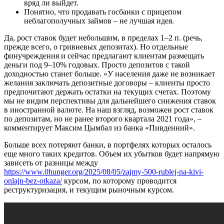
вряд ли выйдет.
Понятно, что продавать госбанки с прицепом
неблагополучных займов – не лучшая идея.
Да, рост ставок будет небольшим, в пределах 1–2 п. (речь,
прежде всего, о гривневых депозитах). Но отдельные
финучреждения и сейчас предлагают клиентам размещать
деньги под 9–10% годовых. Просто депозитов с такой
доходностью станет больше. «У населения даже не возникает
желания заключать депозитные договоры – клиенты просто
предпочитают держать остатки на текущих счетах. Поэтому
мы не видим перспективы для дальнейшего снижения ставок
в иностранной валюте. На наш взгляд, возможен рост ставок
по депозитам, но не ранее второго квартала 2021 года», –
комментирует Максим Цымбал из банка «Пивденний».
Больше всех потеряют банки, в портфелях которых осталось
еще много таких кредитов. Объем их убытков будет напрямую
зависеть от разницы между
https://www.0hunger.org/2025/08/05/zajmy-500-rublej-na-kivi-
onlajn-bez-otkaza/
курсом, по которому проводится
реструктуризация, и текущим рыночным курсом.