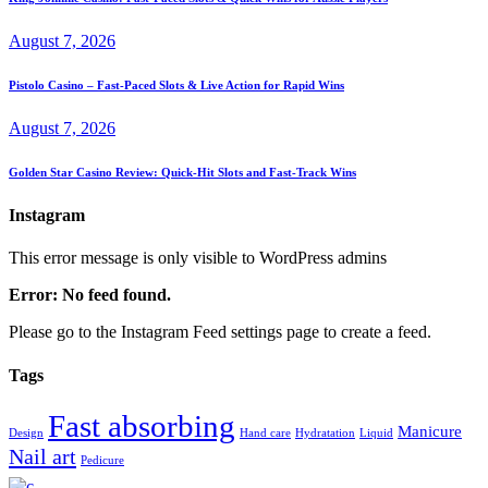
August 7, 2026
Pistolo Casino – Fast‑Paced Slots & Live Action for Rapid Wins
August 7, 2026
Golden Star Casino Review: Quick‑Hit Slots and Fast‑Track Wins
Instagram
This error message is only visible to WordPress admins
Error: No feed found.
Please go to the Instagram Feed settings page to create a feed.
Tags
Fast absorbing
Manicure
Design
Hand care
Hydratation
Liquid
Nail art
Pedicure