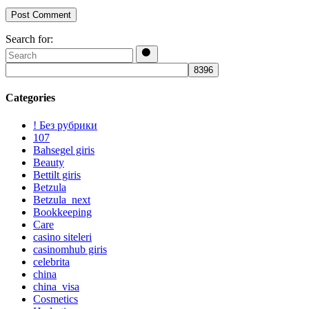
Post Comment
Search for:
Categories
! Без рубрики
107
Bahsegel giris
Beauty
Bettilt giris
Betzula
Betzula_next
Bookkeeping
Care
casino siteleri
casinomhub giris
celebrita
china
china_visa
Cosmetics