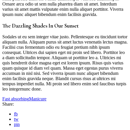
Ornare arcu odio ut sem nulla pharetra diam sit amet. Interdum
varius sit amet mattis vulputate enim nulla aliquet porttitor. Viverra
ipsum nunc aliquet bibendum enim facilisis gravida.
The Dazzling Shades In Our Sunset
Sodales ut eu sem integer vitae justo. Pellentesque eu tincidunt tortor
aliquam nulla. Aliquam purus sit amet luctus venenatis lectus magna.
Facilisi cras fermentum odio eu feugiat pretium nibh ipsum
consequat. Ultrices dui sapien eget mi proin sed libero. Porttitor leo
a diam sollicitudin tempor. Aliquam ut porttitor leo a. Ultricies mi
quis hendrerit dolor magna eget est lorem ipsum. Risus quis varius
quam quisque id diam vel quam. Massa eget egestas purus viverra
accumsan in nisl nisi. Sed viverra ipsum nunc aliquet bibendum
enim facilisis gravida neque. Blandit cursus risus at ultrices mi
tempus imperdiet nulla. Mi proin sed libero enim sed faucibus turpis
leo integernunc done.
Fast absorbing
Manicure
Share:
fb
tw
pin