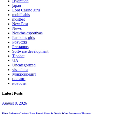
Hydration
japan
Lord Сasino giris
mobilbahis
mostbet
New Post
News
Noticias esportivas
Paribahis giris
Pozyczki
Prestamos
Software development
Tipobet
UA
Uncategorized
visa china
Микрокредит
новини
новости
Latest Posts
August 8, 2026
King Johnnie Casino: Fast‑Paced Slots & Quick Wins for Aussie Players