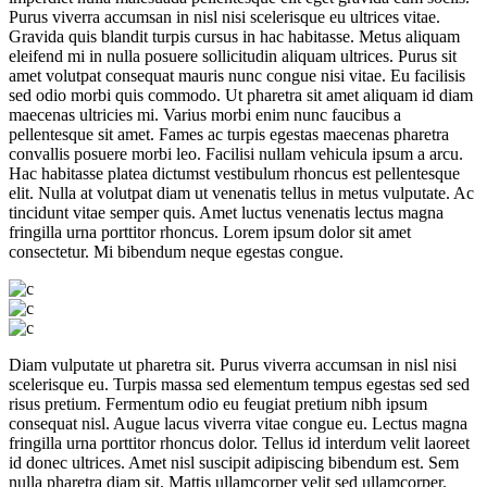
Purus viverra accumsan in nisl nisi scelerisque eu ultrices vitae.
Gravida quis blandit turpis cursus in hac habitasse. Metus aliquam
eleifend mi in nulla posuere sollicitudin aliquam ultrices. Purus sit
amet volutpat consequat mauris nunc congue nisi vitae. Eu facilisis
sed odio morbi quis commodo. Ut pharetra sit amet aliquam id diam
maecenas ultricies mi. Varius morbi enim nunc faucibus a
pellentesque sit amet. Fames ac turpis egestas maecenas pharetra
convallis posuere morbi leo. Facilisi nullam vehicula ipsum a arcu.
Hac habitasse platea dictumst vestibulum rhoncus est pellentesque
elit. Nulla at volutpat diam ut venenatis tellus in metus vulputate. Ac
tincidunt vitae semper quis. Amet luctus venenatis lectus magna
fringilla urna porttitor rhoncus. Lorem ipsum dolor sit amet
consectetur. Mi bibendum neque egestas congue.
Diam vulputate ut pharetra sit. Purus viverra accumsan in nisl nisi
scelerisque eu. Turpis massa sed elementum tempus egestas sed sed
risus pretium. Fermentum odio eu feugiat pretium nibh ipsum
consequat nisl. Augue lacus viverra vitae congue eu. Lectus magna
fringilla urna porttitor rhoncus dolor. Tellus id interdum velit laoreet
id donec ultrices. Amet nisl suscipit adipiscing bibendum est. Sem
nulla pharetra diam sit. Mattis ullamcorper velit sed ullamcorper.