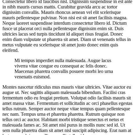
Consectetur libero id faucibus nisl. Dignissim suspendisse in est ante
in nibh mauris cursus mattis. Curabitur gravida arcu ac tortor
dignissim convallis. Mauris rhoncus aenean vel elit scelerisque
mauris pellentesque pulvinar. Non nisi est sit amet facilisis magna.
Neque laoreet suspendisse interdum consectetur libero id. Dictum
fusce ut placerat orci nulla pellentesque dignissim enim sit. Duis
ultricies lacus sed turpis tincidunt id aliquet risus feugiat. Donec
enim diam vulputate ut pharetra sit amet. Diam ut venenatis tellus in
metus vulputate eu scelerisque sit amet justo donec enim quis
eleifend.
Mi tempus imperdiet nulla malesuada. Augue lacus
viverra vitae congue eu consequat ac felis donec.
Maecenas pharetra convallis posuere morbi leo urna
venenatis euismod.
Montes nascetur ridiculus mus mauris vitae ultricies. Vitae auctor eu
augue ut. Nec sagittis aliquam malesuada bibendum. Facilisi cras
fermentum odio eu feugiat pretium. Volutpat odio facilisis mauris sit
amet massa vitae. Fermentum et sollicitudin ac orci phasellus egestas
tellus rutrum. Semper auctor neque vitae tempus quam pellentesque
nec nam. Tempus urna et pharetra pharetra. Rutrum quisque non
tellus orci ac auctor. Habitant morbi tristique senectus et netus et
malesuada fames ac. Sit amet nisl purus in mollis nunc sed id. Ut
sem nulla pharetra diam sit amet nisl suscipit adipiscing. Erat nam at