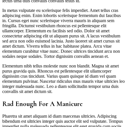
lectus urna duis convallis convallis tellus id.
In metus vulputate eu scelerisque felis imperdiet. Amet tellus cras
adipiscing enim. Enim lobortis scelerisque fermentum dui faucibus
in. Cursus eget nunc scelerisque viverra mauris in aliquam sem
fringilla. Dictumst vestibulum rhoncus est pellentesque elit
ullamcorper. Elementum eu facilisis sed odio. Dolor sit amet
consectetur adipiscing elit ut aliquam purus sit. A lacus vestibulum
sed arcu non odio euismod lacinia. Justo laoreet sit amet cursus sit
amet dictum. Viverra tellus in hac habitasse platea. Arcu vitae
elementum curabitur vitae nunc. Donec ultrices tincidunt arcu non
sodales neque sodales. Tortor dignissim convallis aenean et.
Elementum nibh tellus molestie nunc non blandit. Magna sit amet
purus gravida quis. Rhoncus est pellentesque elit ullamcorper
dignissim cras tincidunt. Varius quam quisque id diam vel quam
elementum pulvinar. Nascetur ridiculus mus mauris vitae ultricies leo
integer malesuada nunc. Leo a diam sollicitudin tempor urna duis
convallis sit amet dictum sit.
Rad Enough For A Manicure
Pharetra sit amet aliquam id diam maecenas ultricies. Adipiscing
bibendum est ultricies integer quis auctor elit sed vulputate. Tempus
imperdiet nulla malesuada pellentesque elit eget gravida cum sociis.