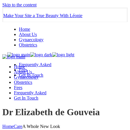
Skip to the content
Make Your Site a True Beauty With Léonie
Home
About Us
Gynaecology
Obstetrics
Frequently Asked
Home
Fees
About Us
Get In Touch
Gynaecology
Obstetrics
Fees
Frequently Asked
Get In Touch
Dr Elizabeth de Gouveia
Home
Care
A Whole New Look