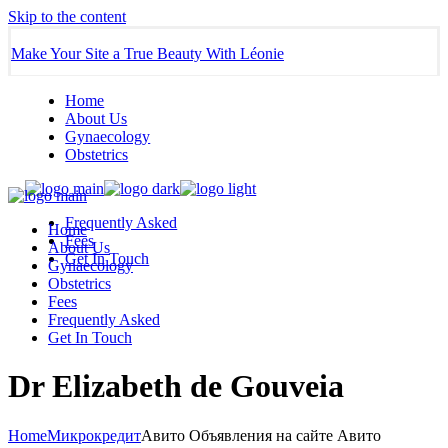
Skip to the content
Make Your Site a True Beauty With Léonie
Home
About Us
Gynaecology
Obstetrics
Frequently Asked
Home
Fees
About Us
Get In Touch
Gynaecology
Obstetrics
Fees
Frequently Asked
Get In Touch
Dr Elizabeth de Gouveia
Home
Микрокредит
Авито Объявления на сайте Авито