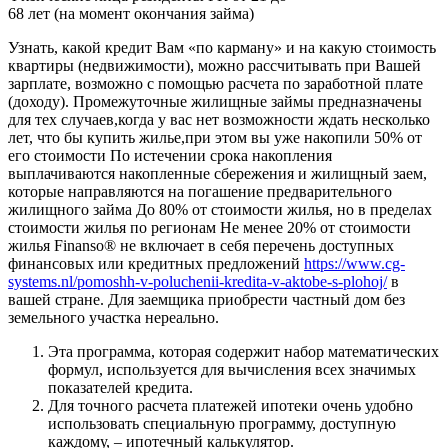
68 лет (на момент окончания займа)
Узнать, какой кредит Вам «по карману» и на какую стоимость
квартиры (недвижимости), можно рассчитывать при Вашей
зарплате, возможно с помощью расчета по заработной плате
(доходу). Промежуточные жилищные займы предназначены
для тех случаев,когда у вас нет возможности ждать несколько
лет, что бы купить жилье,при этом вы уже накопили 50% от
его стоимости По истечении срока накопления
выплачиваются накопленные сбережения и жилищный заем,
которые направляются на погашение предварительного
жилищного займа До 80% от стоимости жилья, но в пределах
стоимости жилья по регионам Не менее 20% от стоимости
жилья Finanso® не включает в себя перечень доступных
финансовых или кредитных предложений
https://www.cg-
systems.nl/pomoshh-v-poluchenii-kredita-v-aktobe-s-plohoj/
в
вашей стране. Для заемщика приобрести частный дом без
земельного участка нереально.
Эта программа, которая содержит набор математических
формул, используется для вычисления всех значимых
показателей кредита.
Для точного расчета платежей ипотеки очень удобно
использовать специальную программу, доступную
каждому, – ипотечный калькулятор.