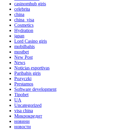
casinomhub giris
celebrita
china
china_visa
Cosmetics
Hydration
japan
Lord Сasino giris
mobilbahis
mostbet
New Post
News
Noticias esportivas
Paribahis giris
Pozyczki
Prestamos
Software development
Tipobet
UA
Uncategorized
visa china
Микрокредит
новини
новости