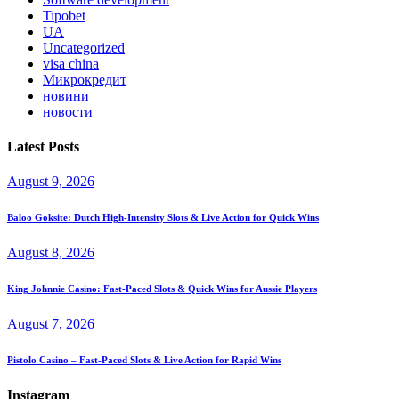
Tipobet
UA
Uncategorized
visa china
Микрокредит
новини
новости
Latest Posts
August 9, 2026
Baloo Goksite: Dutch High‑Intensity Slots & Live Action for Quick Wins
August 8, 2026
King Johnnie Casino: Fast‑Paced Slots & Quick Wins for Aussie Players
August 7, 2026
Pistolo Casino – Fast‑Paced Slots & Live Action for Rapid Wins
Instagram