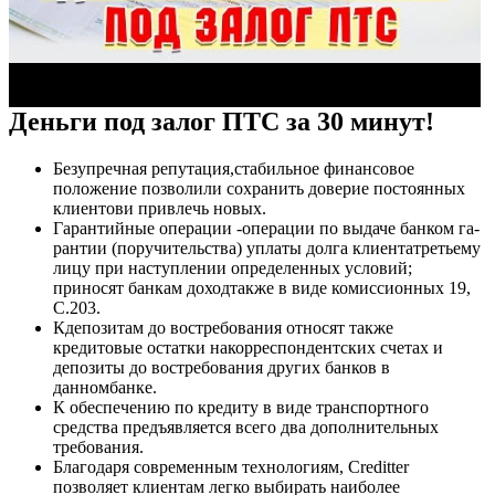
Деньги под залог ПТС за 30 минут!
Безупречная репутация,стабильное финансовое
положение позволили сохранить доверие постоянных
клиентови привлечь новых.
Гарантийные операции -операции по выдаче банком га­
рантии (поручительства) уплаты долга клиентатретьему
лицу при на­ступлении определенных условий;
приносят банкам доходтакже в виде комиссионных 19,
С.203.
Кдепозитам до востребования относят также
кредитовые остатки накорреспондентских счетах и
депозиты до востребования других бан­ков в
данномбанке.
К обеспечению по кредиту в виде транспортного
средства предъявляется всего два дополнительных
требования.
Благодаря современным технологиям, Creditter
позволяет клиентам легко выбирать наиболее