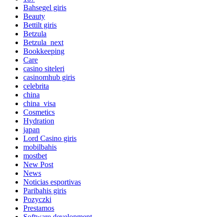
Bahsegel giris
Beauty
Bettilt giris
Betzula
Betzula_next
Bookkeeping
Care
casino siteleri
casinomhub giris
celebrita
china
china_visa
Cosmetics
Hydration
japan
Lord Сasino giris
mobilbahis
mostbet
New Post
News
Noticias esportivas
Paribahis giris
Pozyczki
Prestamos
Software development