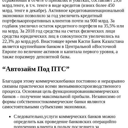
отраженный в отчете о прибылях и убытках, составляет 29,8
млрд.тенге, в т.ч. тенге в виде кредитов (изних более 450
млрд. тенге в декабре). Активное кредитованиенациональной
экономики позволило за год увеличить кредитный
портфелькорпоративных клиентов почти на 900 млрд. За
годбанк увеличил остаток кредитного портфеля на 35,5% или
на млрд. За 2018 год средства на счетах физических лици
средства юридических лиц в совокупности увеличились на
22,3% до млрд.руб. Внастоящее время Каспи Банк Казахстана
является крупнейшим банком в Центральной иВосточной
Европе по величине активов и капитала первого уровня, а
также поразмеру депозитной базы.
“Автозайм Под ПТС”
Благодаря этому коммерческиебанки постоянно и неразрывно
связаны практически всеми звеньямивоспроизводствен­ного
процесса. Основная цель функционированиякоммерческих
банков – получение максимальной прибыли. Независимо от
формы собственностикоммерческие банки являются
самостоятельными субъектами экономики.
Следовательно,услуги коммерческих банков можно
определить как проведение банковских операцийпо
поручению клиента в пользу последнего за