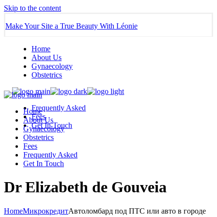
Skip to the content
Make Your Site a True Beauty With Léonie
Home
About Us
Gynaecology
Obstetrics
Frequently Asked
Home
Fees
About Us
Get In Touch
Gynaecology
Obstetrics
Fees
Frequently Asked
Get In Touch
Dr Elizabeth de Gouveia
Home
Микрокредит
Автоломбард под ПТС или авто в городе