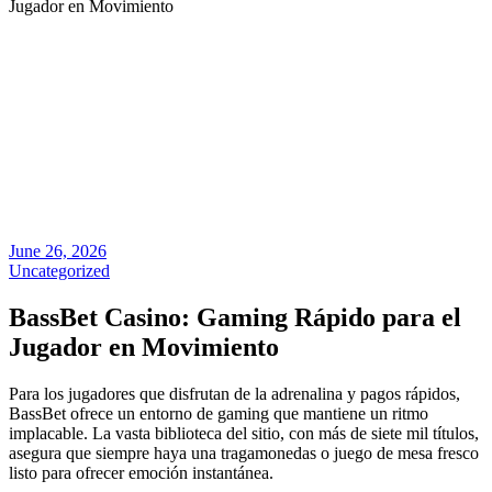
Jugador en Movimiento
June 26, 2026
Uncategorized
BassBet Casino: Gaming Rápido para el
Jugador en Movimiento
Para los jugadores que disfrutan de la adrenalina y pagos rápidos,
BassBet ofrece un entorno de gaming que mantiene un ritmo
implacable. La vasta biblioteca del sitio, con más de siete mil títulos,
asegura que siempre haya una tragamonedas o juego de mesa fresco
listo para ofrecer emoción instantánea.