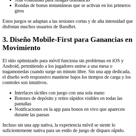
Rondas de bonus instantáneas que se activan en los primeros
giros
Estos juegos se adaptan a las sesiones cortas y de alta intensidad que
disfrutan muchos usuarios de BassBet.
3. Diseño Mobile‑First para Ganancias en
Movimiento
El sitio optimizado para móvil funciona sin problemas en iOS y
Android, permitiendo a los jugadores unirse a una mesa o
tragamonedas cuando surge un minuto libre. Sin una app dedicada,
el diseño web responsivo mantiene bajos los tiempos de carga y los
controles son intuitivos.
Interfaces táctiles con juego con una sola mano
Botones de depósito y retiro rápidos visibles en todas las
pantallas
Notificaciones en la app para bonos en vivo que aparecen
durante las pausas
Incluso sin una app nativa, la experiencia móvil se siente lo
suficientemente nativa para un estilo de juego de disparo rápido.