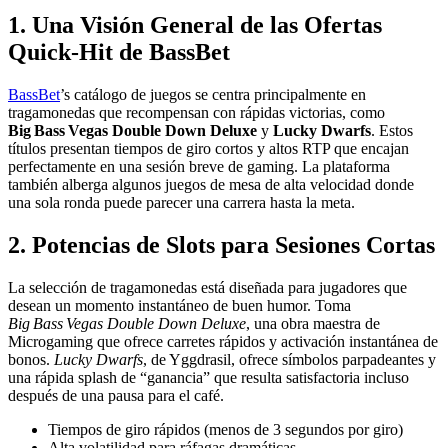
1. Una Visión General de las Ofertas
Quick‑Hit de BassBet
BassBet
’s catálogo de juegos se centra principalmente en
tragamonedas que recompensan con rápidas victorias, como
Big Bass Vegas Double Down Deluxe
y
Lucky Dwarfs
. Estos
títulos presentan tiempos de giro cortos y altos RTP que encajan
perfectamente en una sesión breve de gaming. La plataforma
también alberga algunos juegos de mesa de alta velocidad donde
una sola ronda puede parecer una carrera hasta la meta.
2. Potencias de Slots para Sesiones Cortas
La selección de tragamonedas está diseñada para jugadores que
desean un momento instantáneo de buen humor. Toma
Big Bass Vegas Double Down Deluxe
, una obra maestra de
Microgaming que ofrece carretes rápidos y activación instantánea de
bonos.
Lucky Dwarfs
, de Yggdrasil, ofrece símbolos parpadeantes y
una rápida splash de “ganancia” que resulta satisfactoria incluso
después de una pausa para el café.
Tiempos de giro rápidos (menos de 3 segundos por giro)
Alta volatilidad para ráfagas dramáticas