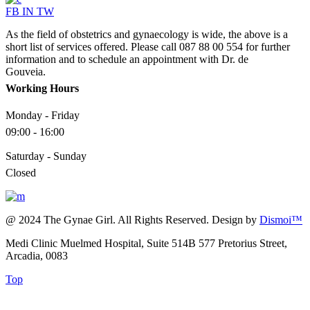
FB
IN
TW
As the field of obstetrics and gynaecology is wide, the above is a
short list of services offered. Please call 087 88 00 554 for further
information and to schedule an appointment with Dr. de
Gouveia.
Working Hours
Monday - Friday
09:00 - 16:00
Saturday - Sunday
Closed
@ 2024 The Gynae Girl. All Rights Reserved. Design by
Dismoi™
Medi Clinic Muelmed Hospital, Suite 514B 577 Pretorius Street,
Arcadia, 0083
Top