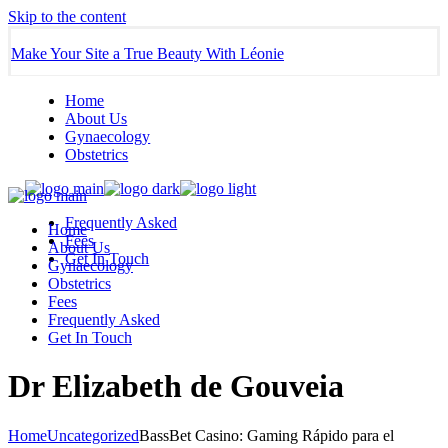
Skip to the content
Make Your Site a True Beauty With Léonie
Home
About Us
Gynaecology
Obstetrics
Frequently Asked
Home
Fees
About Us
Get In Touch
Gynaecology
Obstetrics
Fees
Frequently Asked
Get In Touch
Dr Elizabeth de Gouveia
Home
Uncategorized
BassBet Casino: Gaming Rápido para el