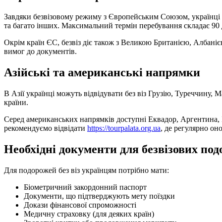
Завдяки безвізовому режиму з Європейським Союзом, українці м
та багато інших. Максимальний термін перебування складає 90 
Окрім країн ЄС, безвіз діє також з Великою Британією, Албаніє
вимог до документів.
Азійські та американські напрямки
В Азії українці можуть відвідувати без віз Грузію, Туреччину, 
країни.
Серед американських напрямків доступні Еквадор, Аргентина, Бр
рекомендуємо відвідати
https://tourpalata.org.ua
, де регулярно он
Необхідні документи для безвізових по
Для подорожей без віз українцям потрібно мати:
Біометричний закордонний паспорт
Документи, що підтверджують мету поїздки
Докази фінансової спроможності
Медичну страховку (для деяких країн)