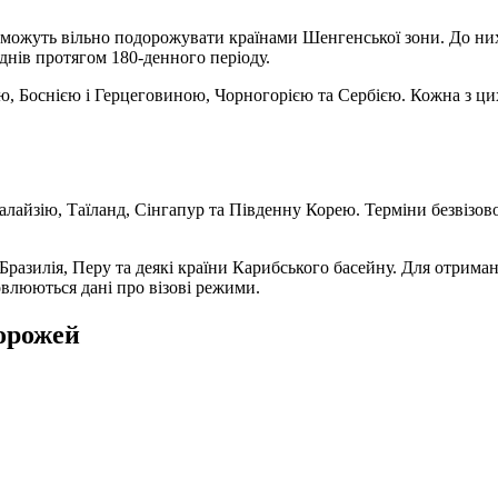
ожуть вільно подорожувати країнами Шенгенської зони. До них н
днів протягом 180-денного періоду.
ю, Боснією і Герцеговиною, Чорногорією та Сербією. Кожна з цих
Малайзію, Таїланд, Сінгапур та Південну Корею. Терміни безвізов
азилія, Перу та деякі країни Карибського басейну. Для отриманн
овлюються дані про візові режими.
дорожей