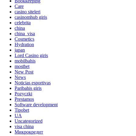
Bookkeeping
Care
casino siteleri
casinomhub giris
celebrita
china
china_visa
Cosmetics
Hydration
japan
Lord Сasino giris
mobilbahis
mostbet
New Post
News
Noticias esportivas
Paribahis giris
Pozyczki
Prestamos
Software development
Tipobet
UA
Uncategorized
visa china
Микрокредит