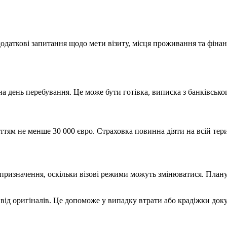
даткові запитання щодо мети візиту, місця проживання та фінан
 на день перебування. Це може бути готівка, виписка з банківсько
ттям не менше 30 000 євро. Страховка повинна діяти на всій тер
 призначення, оскільки візові режими можуть змінюватися. Плануй
о від оригіналів. Це допоможе у випадку втрати або крадіжки док