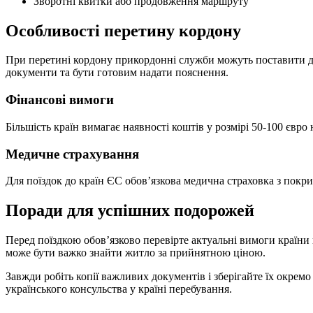
Зворотні квитки або продовження маршруту
Особливості перетину кордону
При перетині кордону прикордонні служби можуть поставити до
документи та бути готовим надати пояснення.
Фінансові вимоги
Більшість країн вимагає наявності коштів у розмірі 50-100 євро
Медичне страхування
Для поїздок до країн ЄС обов’язкова медична страховка з покри
Поради для успішних подорожей
Перед поїздкою обов’язково перевірте актуальні вимоги країни
може бути важко знайти житло за прийнятною ціною.
Завжди робіть копії важливих документів і зберігайте їх окрем
українського консульства у країні перебування.