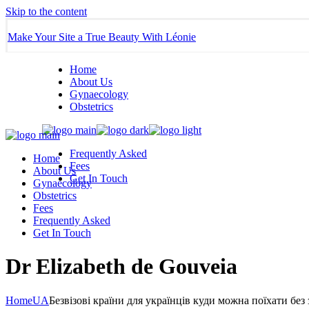
Skip to the content
Make Your Site a True Beauty With Léonie
Home
About Us
Gynaecology
Obstetrics
Frequently Asked
Home
Fees
About Us
Get In Touch
Gynaecology
Obstetrics
Fees
Frequently Asked
Get In Touch
Dr Elizabeth de Gouveia
Home
UA
Безвізові країни для українців куди можна поїхати бе