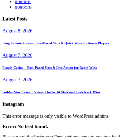
новини
новости
Latest Posts
August 8, 2026
King Johnnie Casino: Fast‑Paced Slots & Quick Wins for Aussie Players
August 7, 2026
Pistolo Casino – Fast‑Paced Slots & Live Action for Rapid Wins
August 7, 2026
Golden Star Casino Review: Quick‑Hit Slots and Fast‑Track Wins
Instagram
This error message is only visible to WordPress admins
Error: No feed found.
Please go to the Instagram Feed settings page to create a feed.