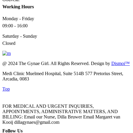
Working Hours
Monday - Friday
09:00 - 16:00
Saturday - Sunday
Closed
@ 2024 The Gynae Girl. All Rights Reserved. Design by
Dismoi™
Medi Clinic Muelmed Hospital, Suite 514B 577 Pretorius Street,
Arcadia, 0083
Top
FOR MEDICAL AND URGENT INQUIRIES,
APPOINTMENTS, ADMINISTRATIVE MATTERS, AND
BILLING: Email our Nurse, Dilla Bruwer Email Margaret van
Kooij dillagynaes@gmail.com
Follow Us