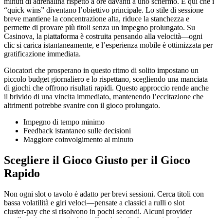
minuti di adrenalina rispetto a ore davanti a uno schermo. È qui che i
“quick wins” diventano l’obiettivo principale. Lo stile di sessione
breve mantiene la concentrazione alta, riduce la stanchezza e
permette di provare più titoli senza un impegno prolungato. Su
Casinova, la piattaforma è costruita pensando alla velocità—ogni
clic si carica istantaneamente, e l’esperienza mobile è ottimizzata per
gratificazione immediata.
Giocatori che prosperano in questo ritmo di solito impostano un
piccolo budget giornaliero e lo rispettano, scegliendo una manciata
di giochi che offrono risultati rapidi. Questo approccio rende anche
il brivido di una vincita immediato, mantenendo l’eccitazione che
altrimenti potrebbe svanire con il gioco prolungato.
Impegno di tempo minimo
Feedback istantaneo sulle decisioni
Maggiore coinvolgimento al minuto
Scegliere il Gioco Giusto per il Gioco
Rapido
Non ogni slot o tavolo è adatto per brevi sessioni. Cerca titoli con
bassa volatilità e giri veloci—pensate a classici a rulli o slot
cluster‑pay che si risolvono in pochi secondi. Alcuni provider