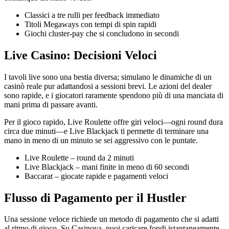
Classici a tre rulli per feedback immediato
Titoli Megaways con tempi di spin rapidi
Giochi cluster‑pay che si concludono in secondi
Live Casino: Decisioni Veloci
I tavoli live sono una bestia diversa; simulano le dinamiche di un
casinò reale pur adattandosi a sessioni brevi. Le azioni del dealer
sono rapide, e i giocatori raramente spendono più di una manciata di
mani prima di passare avanti.
Per il gioco rapido, Live Roulette offre giri veloci—ogni round dura
circa due minuti—e Live Blackjack ti permette di terminare una
mano in meno di un minuto se sei aggressivo con le puntate.
Live Roulette – round da 2 minuti
Live Blackjack – mani finite in meno di 60 secondi
Baccarat – giocate rapide e pagamenti veloci
Flusso di Pagamento per il Hustler
Una sessione veloce richiede un metodo di pagamento che si adatti
al ritmo di gioco. Su Casinova, puoi caricare fondi istantaneamente