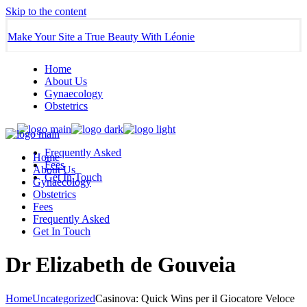
Skip to the content
Make Your Site a True Beauty With Léonie
Home
About Us
Gynaecology
Obstetrics
Frequently Asked
Home
Fees
About Us
Get In Touch
Gynaecology
Obstetrics
Fees
Frequently Asked
Get In Touch
Dr Elizabeth de Gouveia
Home
Uncategorized
Casinova: Quick Wins per il Giocatore Veloce