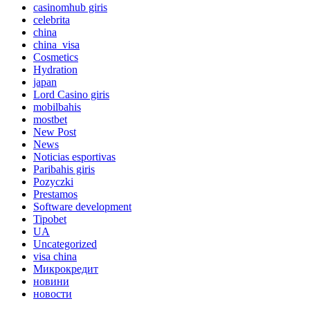
casinomhub giris
celebrita
china
china_visa
Cosmetics
Hydration
japan
Lord Сasino giris
mobilbahis
mostbet
New Post
News
Noticias esportivas
Paribahis giris
Pozyczki
Prestamos
Software development
Tipobet
UA
Uncategorized
visa china
Микрокредит
новини
новости