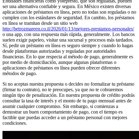
Entidades financieras como yotepresto, que son reguladas, pueden
ser una alternativa confiable y segura. En México existen diversas
aplicaciones de préstamos en línea, pero no todas son reguladas o no
cumplen con los estándares de seguridad. En cambio, los préstamos
en línea se tramitan desde un sitio web
http://betrozmareen.co.il/2026/01/13/mejores-prestamos-personales/
o una app, con una respuesta más rápida, generalmente. Los bancos
suelen exigir papeleo, visitar una sucursal y procesos más tardados.
Sí, pedir un préstamo en línea es seguro siempre y cuando lo hagas
desde plataformas autorizadas y reguladas por autoridades
financieras. En lo que respecta al método de pago, generalmente es
por medio de domiciliación, aunque algunas plataformas o
aplicaciones de préstamos en línea pueden ofrecer diferentes
métodos de pago.
Si no aceptas nuestra propuesta o decides no formalizar tu préstamo
(firmar tu contrato), no te preocupes, ya que no te cobraremos
ningún tipo de penalización. En nuestra propuesta de crédito podrás
consultar la tasa de interés y el monto de tu pago mensual antes de
asumir cualquier compromiso. Sin embargo, si comienzas a
demostrar un buen comportamiento de pago, con el tiempo es
factible que puedas acceder a un préstamo personal con mejores
condiciones.