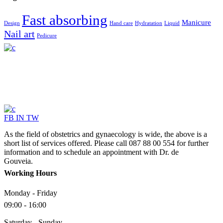
Fast absorbing
Manicure
Design
Hand care
Hydratation
Liquid
Nail art
Pedicure
FB
IN
TW
As the field of obstetrics and gynaecology is wide, the above is a
short list of services offered. Please call 087 88 00 554 for further
information and to schedule an appointment with Dr. de
Gouveia.
Working Hours
Monday - Friday
09:00 - 16:00
Saturday - Sunday