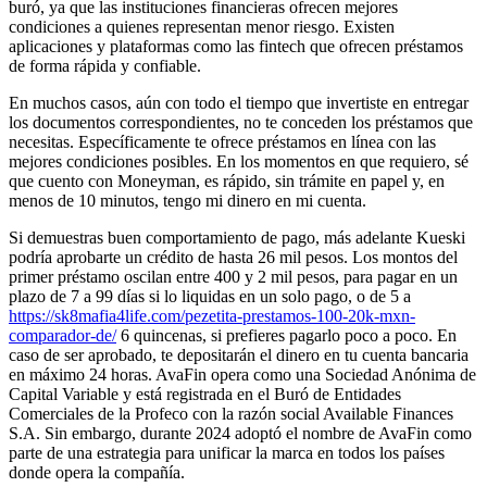
buró, ya que las instituciones financieras ofrecen mejores
condiciones a quienes representan menor riesgo. Existen
aplicaciones y plataformas como las fintech que ofrecen préstamos
de forma rápida y confiable.
En muchos casos, aún con todo el tiempo que invertiste en entregar
los documentos correspondientes, no te conceden los préstamos que
necesitas. Específicamente te ofrece préstamos en línea con las
mejores condiciones posibles. En los momentos en que requiero, sé
que cuento con Moneyman, es rápido, sin trámite en papel y, en
menos de 10 minutos, tengo mi dinero en mi cuenta.
Si demuestras buen comportamiento de pago, más adelante Kueski
podría aprobarte un crédito de hasta 26 mil pesos. Los montos del
primer préstamo oscilan entre 400 y 2 mil pesos, para pagar en un
plazo de 7 a 99 días si lo liquidas en un solo pago, o de 5 a
https://sk8mafia4life.com/pezetita-prestamos-100-20k-mxn-
comparador-de/
6 quincenas, si prefieres pagarlo poco a poco. En
caso de ser aprobado, te depositarán el dinero en tu cuenta bancaria
en máximo 24 horas. AvaFin opera como una Sociedad Anónima de
Capital Variable y está registrada en el Buró de Entidades
Comerciales de la Profeco con la razón social Available Finances
S.A. Sin embargo, durante 2024 adoptó el nombre de AvaFin como
parte de una estrategia para unificar la marca en todos los países
donde opera la compañía.