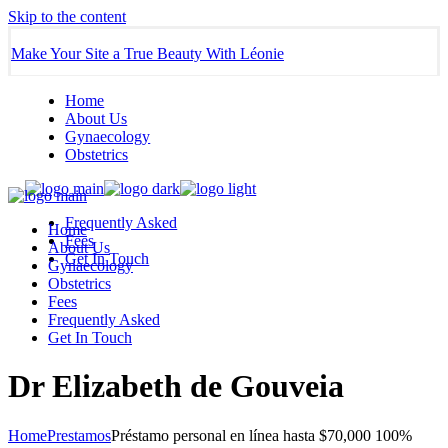
Skip to the content
Make Your Site a True Beauty With Léonie
Home
About Us
Gynaecology
Obstetrics
Frequently Asked
Home
Fees
About Us
Get In Touch
Gynaecology
Obstetrics
Fees
Frequently Asked
Get In Touch
Dr Elizabeth de Gouveia
Home
Prestamos
Préstamo personal en línea hasta $70,000 100%