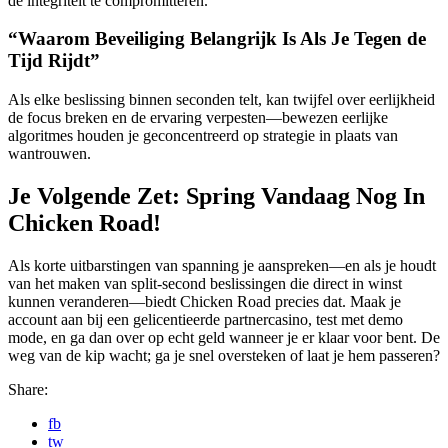
de integriteit te compromitteren.
“Waarom Beveiliging Belangrijk Is Als Je Tegen de
Tijd Rijdt”
Als elke beslissing binnen seconden telt, kan twijfel over eerlijkheid
de focus breken en de ervaring verpesten—bewezen eerlijke
algoritmes houden je geconcentreerd op strategie in plaats van
wantrouwen.
Je Volgende Zet: Spring Vandaag Nog In
Chicken Road!
Als korte uitbarstingen van spanning je aanspreken—en als je houdt
van het maken van split‑second beslissingen die direct in winst
kunnen veranderen—biedt Chicken Road precies dat. Maak je
account aan bij een gelicentieerde partnercasino, test met demo
mode, en ga dan over op echt geld wanneer je er klaar voor bent. De
weg van de kip wacht; ga je snel oversteken of laat je hem passeren?
Share:
fb
tw