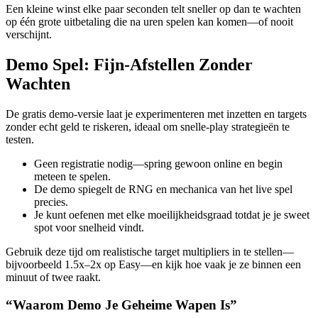
Een kleine winst elke paar seconden telt sneller op dan te wachten
op één grote uitbetaling die na uren spelen kan komen—of nooit
verschijnt.
Demo Spel: Fijn‑Afstellen Zonder
Wachten
De gratis demo-versie laat je experimenteren met inzetten en targets
zonder echt geld te riskeren, ideaal om snelle‑play strategieën te
testen.
Geen registratie nodig—spring gewoon online en begin
meteen te spelen.
De demo spiegelt de RNG en mechanica van het live spel
precies.
Je kunt oefenen met elke moeilijkheidsgraad totdat je je sweet
spot voor snelheid vindt.
Gebruik deze tijd om realistische target multipliers in te stellen—
bijvoorbeeld 1.5x–2x op Easy—en kijk hoe vaak je ze binnen een
minuut of twee raakt.
“Waarom Demo Je Geheime Wapen Is”