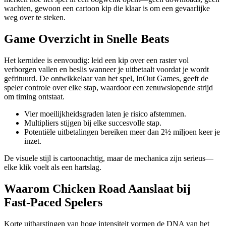
wachten, gewoon een cartoon kip die klaar is om een gevaarlijke
weg over te steken.
Game Overzicht in Snelle Beats
Het kernidee is eenvoudig: leid een kip over een raster vol
verborgen vallen en beslis wanneer je uitbetaalt voordat je wordt
gefrituurd. De ontwikkelaar van het spel, InOut Games, geeft de
speler controle over elke stap, waardoor een zenuwslopende strijd
om timing ontstaat.
Vier moeilijkheidsgraden laten je risico afstemmen.
Multipliers stijgen bij elke succesvolle stap.
Potentiële uitbetalingen bereiken meer dan 2½ miljoen keer je
inzet.
De visuele stijl is cartoonachtig, maar de mechanica zijn serieus—
elke klik voelt als een hartslag.
Waarom Chicken Road Aanslaat bij
Fast‑Paced Spelers
Korte uitbarstingen van hoge intensiteit vormen de DNA van het