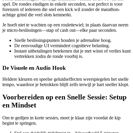
spel. De rondes eindigen in enkele seconden, wat perfect is voor
forenzen of iedereen die snel een kick wil zonder de marathon-
achtige grind die veel slots kenmerkt.
Je hoeft niet te wachten op een roulettewiel; in plaats daarvan neem
je micro‑beslissingen—stap of cash out—elke paar seconden.
Snelle beslissingspunten houden je adrenaline hoog.
De eenvoudige UI vermindert cognitieve belasting.
Instant uitbetalingen betekenen dat je met winst of verlies kunt
vertrekken zodra de ronde voorbij is.
De Visuele en Audio Hook
Heldere kleuren en speelse geluidseffecten weerspiegelen het snelle
tempo, waardoor je betrokken blijft zelfs terwijl je hart sneller klopt.
Voorbereiden op een Snelle Sessie: Setup
en Mindset
Om te gedijen in korte sessies, moet je klaar zijn voordat de kip
begint te springen.