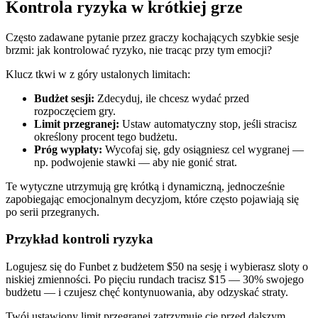
Kontrola ryzyka w krótkiej grze
Często zadawane pytanie przez graczy kochających szybkie sesje
brzmi: jak kontrolować ryzyko, nie tracąc przy tym emocji?
Klucz tkwi w z góry ustalonych limitach:
Budżet sesji:
Zdecyduj, ile chcesz wydać przed
rozpoczęciem gry.
Limit przegranej:
Ustaw automatyczny stop, jeśli stracisz
określony procent tego budżetu.
Próg wypłaty:
Wycofaj się, gdy osiągniesz cel wygranej —
np. podwojenie stawki — aby nie gonić strat.
Te wytyczne utrzymują grę krótką i dynamiczną, jednocześnie
zapobiegając emocjonalnym decyzjom, które często pojawiają się
po serii przegranych.
Przykład kontroli ryzyka
Logujesz się do Funbet z budżetem $50 na sesję i wybierasz sloty o
niskiej zmienności. Po pięciu rundach tracisz $15 — 30% swojego
budżetu — i czujesz chęć kontynuowania, aby odzyskać straty.
Twój ustawiony limit przegranej zatrzymuje cię przed dalszym