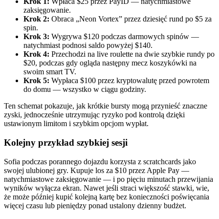
Krok 1:
Wpłaca $25 przez PayID — natychmiastowe
zaksięgowanie.
Krok 2:
Obraca „Neon Vortex” przez dziesięć rund po $5 za
spin.
Krok 3:
Wygrywa $120 podczas darmowych spinów —
natychmiast podnosi saldo powyżej $140.
Krok 4:
Przechodzi na live roulette na dwie szybkie rundy po
$20, podczas gdy ogląda następny mecz koszykówki na
swoim smart TV.
Krok 5:
Wypłaca $100 przez kryptowalutę przed powrotem
do domu — wszystko w ciągu godziny.
Ten schemat pokazuje, jak krótkie bursty mogą przynieść znaczne
zyski, jednocześnie utrzymując ryzyko pod kontrolą dzięki
ustawionym limitom i szybkim opcjom wypłat.
Kolejny przykład szybkiej sesji
Sofia podczas porannego dojazdu korzysta z scratchcards jako
swojej ulubionej gry. Kupuje los za $10 przez Apple Pay —
natychmiastowe zaksięgowanie — i po pięciu minutach przewijania
wyników wyłącza ekran. Nawet jeśli straci większość stawki, wie,
że może później kupić kolejną kartę bez konieczności poświęcania
więcej czasu lub pieniędzy ponad ustalony dzienny budżet.