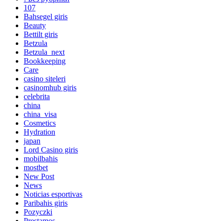
107
Bahsegel giris
Beauty
Bettilt giris
Betzula
Betzula_next
Bookkeeping
Care
casino siteleri
casinomhub giris
celebrita
china
china_visa
Cosmetics
Hydration
japan
Lord Сasino giris
mobilbahis
mostbet
New Post
News
Noticias esportivas
Paribahis giris
Pozyczki
Prestamos