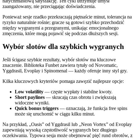
natychmiastową satysfakcję. Ten cykl utrzymuje umysł
zaangażowany, nie przeciągając doświadczenia.
Ponieważ sesje rzadko przekraczają piętnaście minut, tolerancja na
ryzyko naturalnie rośnie; gracze są gotowi szybko przechodzić
między wygranymi a przegranymi, unikając emocjonalnego
zmęczenia, które mogą pojawić się podczas dłuższych sesji.
Wybór slotów dla szybkich wygranych
Jeśli ścigasz szybkie rezultaty, wybór slotów ma kluczowe
znaczenie. Biblioteka Funbet zawiera tytuły od Novomatic,
Yggdrasil, Evoplay i Spinomenal — każdy oferuje inny styl gry.
Kilka kluczowych kryteriów pomaga zawęzić najlepsze opcje:
Low volatility
— częste wypłaty i stabilne kwoty.
Short paylines
— skracają czas obrotu i zwiększają
widoczne wyniki.
Quick bonus triggers
— oznaczają, że funkcja free spins
może się uruchomić w ciągu kilku minut.
Na przykład, „Oasis” od Yggdrasil lub „Neon Vortex” od Evoplay
zapewniają wysoką częstotliwość wygranych bez długiego
oczekiwania. Typowa sesja może obejmować pięć rund obrotów, z