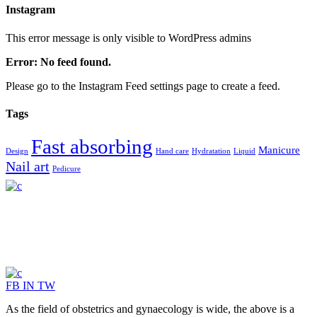
Instagram
This error message is only visible to WordPress admins
Error: No feed found.
Please go to the Instagram Feed settings page to create a feed.
Tags
Fast absorbing
Manicure
Design
Hand care
Hydratation
Liquid
Nail art
Pedicure
FB
IN
TW
As the field of obstetrics and gynaecology is wide, the above is a