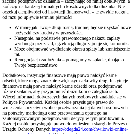
zacznie podejmować działania – zaczynając od mniej dotkliwych, a
kończąc na bardziej formalnych i kosztownych dla dłużnika. Nie
oczekuj cierpliwości od instytucji finansowych – te zwykle reagują
od razu po upływie terminu płatności.
W miarę jak Twoje długi rosną, trudniej będzie uzyskać nowe
pożyczki czy kredyty w przyszłości.
Następnie, na podstawie prawomocnego nakazu zapłaty
wydanego przez sąd, egzekucją długu zajmuje się komornik.
Może obejmować wydłużenie okresu spłaty lub zmniejszenie
rat.
Renegocjacja zadłużenia – pomagamy w spłacie, dbając o
Twoje bezpieczeństwo.
Dodatkowo, instytucje finansowe mają prawo nałożyć karne
odsetki, które mogą znacznie zwiększyć całkowity dług. Instytucje
finansowe mają prawo nałożyć karne odsetki oraz podejmować
różne działania, aby przypomnieć dłużnikom o zaległościach.
Więcej informacji dotyczących danych osobowych znajduje się w
Polityce Prywatności. Każdej osobie przysługuje prawo do
wniesienia sprzeciwu wobec przetwarzania jej danych osobowych
na potrzeby marketingu oraz przetwarzania opartego na
zautomatyzowanym podejmowaniu decyzji w tym profilowaniu.
Każdej osobie przysługuje prawo do wniesienia skargi do Prezesa
Urzędu Ochrony Danych
https://odegda24.com/chwilowki-online-