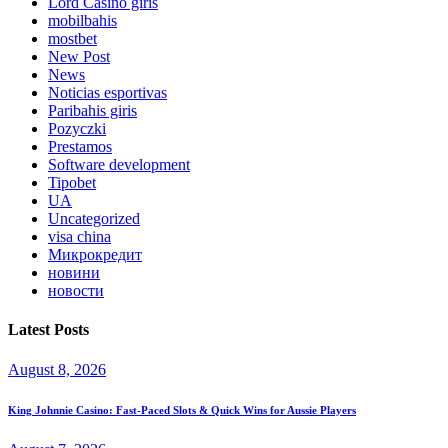
Lord Сasino giris
mobilbahis
mostbet
New Post
News
Noticias esportivas
Paribahis giris
Pozyczki
Prestamos
Software development
Tipobet
UA
Uncategorized
visa china
Микрокредит
новини
новости
Latest Posts
August 8, 2026
King Johnnie Casino: Fast‑Paced Slots & Quick Wins for Aussie Players