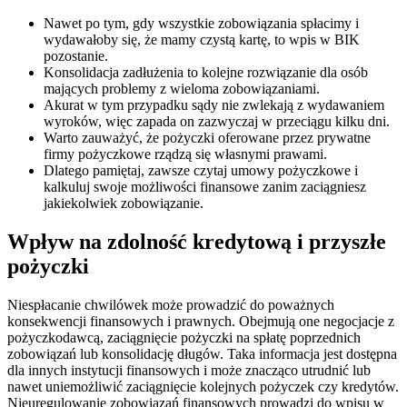
Nawet po tym, gdy wszystkie zobowiązania spłacimy i
wydawałoby się, że mamy czystą kartę, to wpis w BIK
pozostanie.
Konsolidacja zadłużenia to kolejne rozwiązanie dla osób
mających problemy z wieloma zobowiązaniami.
Akurat w tym przypadku sądy nie zwlekają z wydawaniem
wyroków, więc zapada on zazwyczaj w przeciągu kilku dni.
Warto zauważyć, że pożyczki oferowane przez prywatne
firmy pożyczkowe rządzą się własnymi prawami.
Dlatego pamiętaj, zawsze czytaj umowy pożyczkowe i
kalkuluj swoje możliwości finansowe zanim zaciągniesz
jakiekolwiek zobowiązanie.
Wpływ na zdolność kredytową i przyszłe
pożyczki
Niespłacanie chwilówek może prowadzić do poważnych
konsekwencji finansowych i prawnych. Obejmują one negocjacje z
pożyczkodawcą, zaciągnięcie pożyczki na spłatę poprzednich
zobowiązań lub konsolidację długów. Taka informacja jest dostępna
dla innych instytucji finansowych i może znacząco utrudnić lub
nawet uniemożliwić zaciągnięcie kolejnych pożyczek czy kredytów.
Nieuregulowanie zobowiązań finansowych prowadzi do wpisu w