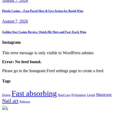
August 7, 2026
Pistolo Casino – Fast‑Paced Slots & Live Action for Rapid Wins
August 7, 2026
Golden Star Casino Review: Quick‑Hit Slots and Fast‑Track Wins
Instagram
This error message is only visible to WordPress admins
Error: No feed found.
Please go to the Instagram Feed settings page to create a feed.
Tags
Fast absorbing
Manicure
Design
Hand care
Hydratation
Liquid
Nail art
Pedicure