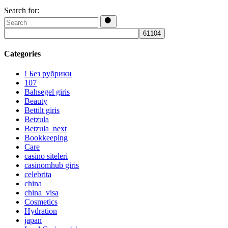
Search for:
Categories
! Без рубрики
107
Bahsegel giris
Beauty
Bettilt giris
Betzula
Betzula_next
Bookkeeping
Care
casino siteleri
casinomhub giris
celebrita
china
china_visa
Cosmetics
Hydration
japan