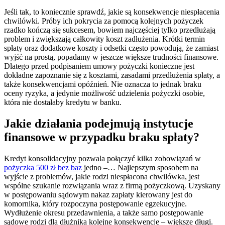
Jeśli tak, to koniecznie sprawdź, jakie są konsekwencje niespłacenia
chwilówki. Próby ich pokrycia za pomocą kolejnych pożyczek
rzadko kończą się sukcesem, bowiem najczęściej tylko przedłużają
problem i zwiększają całkowity koszt zadłużenia. Krótki termin
spłaty oraz dodatkowe koszty i odsetki często powodują, że zamiast
wyjść na prostą, popadamy w jeszcze większe trudności finansowe.
Dlatego przed podpisaniem umowy pożyczki konieczne jest
dokładne zapoznanie się z kosztami, zasadami przedłużenia spłaty, a
także konsekwencjami opóźnień. Nie oznacza to jednak braku
oceny ryzyka, a jedynie możliwość udzielenia pożyczki osobie,
która nie dostałaby kredytu w banku.
Jakie działania podejmują instytucje
finansowe w przypadku braku spłaty?
Kredyt konsolidacyjny pozwala połączyć kilka zobowiązań w
pożyczka 500 zł bez baz
jedno –… Najlepszym sposobem na
wyjście z problemów, jakie rodzi niespłacona chwilówka, jest
wspólne szukanie rozwiązania wraz z firmą pożyczkową. Uzyskany
w postępowaniu sądowym nakaz zapłaty kierowany jest do
komornika, który rozpoczyna postępowanie egzekucyjne.
Wydłużenie okresu przedawnienia, a także samo postępowanie
sądowe rodzi dla dłużnika kolejne konsekwencje – większe długi.