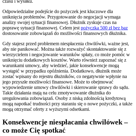
czasu i wysiłku.
Odpowiedzialne podejście do pożyczek jest kluczowe dla
uniknięcia problemów. Przygotowanie do negocjacji wymaga
analizy swojej sytuacji finansowej. Dłużnik zyskuje czas na
poprawę sytuacji finansowej. Celem jest
pożyczka 500 zł bez baz
dostosowanie zobowiązań do możliwości finansowych dłużnika.
Gdy stajesz przed problemem niespłacenia chwilówki, ważne jest,
aby nie panikować. Można także rozważyć skontaktowanie się z
wierzycielem i negocjowanie warunków spłaty, co może pomóc w
uniknięciu dodatkowych kosztów. Warto również zapoznać się z
warunkami umowy, aby wiedzieć, jakie konsekwencje mogą
wystąpić w przypadku opóźnienia. Dodatkowo, dłużnik może
zostać wpisany do rejestru dłużników, co negatywnie wpłynie na
jego przyszłe możliwości finansowe. Może to obejmować
wypowiedzenie umowy chwilówki i skierowanie sprawy do sądu.
Takie działania mają na celu zmotywowanie dłużnika do
uregulowania zobowiązań. Osoby z niską zdolnością kredytową
mogą napotkać trudności przy staraniu się o nowe pożyczki, a także
mogą otrzymać oferty z wyższymi odsetkami.
Konsekwencje niespłacania chwilówek –
co może Cię spotkać