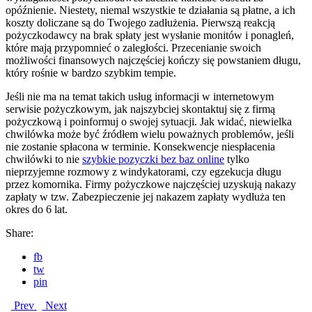
opóźnienie. Niestety, niemal wszystkie te działania są płatne, a ich
koszty doliczane są do Twojego zadłużenia. Pierwszą reakcją
pożyczkodawcy na brak spłaty jest wysłanie monitów i ponagleń,
które mają przypomnieć o zaległości. Przecenianie swoich
możliwości finansowych najczęściej kończy się powstaniem długu,
który rośnie w bardzo szybkim tempie.
Jeśli nie ma na temat takich usług informacji w internetowym
serwisie pożyczkowym, jak najszybciej skontaktuj się z firmą
pożyczkową i poinformuj o swojej sytuacji. Jak widać, niewielka
chwilówka może być źródłem wielu poważnych problemów, jeśli
nie zostanie spłacona w terminie. Konsekwencje niespłacenia
chwilówki to nie
szybkie pozyczki bez baz online
tylko
nieprzyjemne rozmowy z windykatorami, czy egzekucja długu
przez komornika. Firmy pożyczkowe najczęściej uzyskują nakazy
zapłaty w tzw. Zabezpieczenie jej nakazem zapłaty wydłuża ten
okres do 6 lat.
Share:
fb
tw
pin
Prev
Next