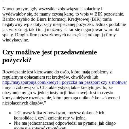
Nawet po tym, gdy wszystkie zobowiązania spłacimy i
wydawałoby się, że mamy czystą kartę, to wpis w BIK pozostanie.
Bardzo szybko do Biura Informacji Kredytowej (BIK) trafia
negatywny wpis dotyczący niespłacanej pożyczki. Jednak podobnie
jak wcześniej, tak i tutaj możemy starać się negocjować warunki
spłaty. Długi z firm pożyczkowych najczęściej odkupują firmy
windykacyjne.
Czy możliwe jest przedawnienie
pożyczki?
Rozwiązanie jest kierowane do osób, które mają problemy z
regularnym opłacaniem rat kredytów, chwilówek lub
http://mayapurpuja.com/kredyt-i-poyczka-na-paszport-czy-s-moliwe/
innych zobowiązań. Charakterystyką takie kredytu jest to, że
otrzymujemy go w jednej instytucji finansowej. Jest to często
korzystniejsze rozwiązanie, które pomaga uniknąć konsekwencji
niespłaconych długów.”
Jeśli masz kilka zobowiązań, możesz dokonać ich
konsolidacji, czyli zmienić raty w jedną.
Nie ma jednoznacznej odpowiedzi na pytanie, jak długo
mogę nie spłacać chwilówek.