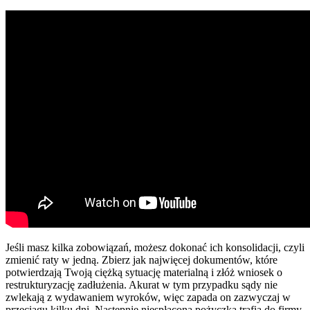
Jeśli masz kilka zobowiązań, możesz dokonać ich konsolidacji, czyli
zmienić raty w jedną. Zbierz jak najwięcej dokumentów, które
potwierdzają Twoją ciężką sytuację materialną i złóż wniosek o
restrukturyzację zadłużenia. Akurat w tym przypadku sądy nie
zwlekają z wydawaniem wyroków, więc zapada on zazwyczaj w
przeciągu kilku dni. Następnie niespłacona pożyczka trafia do firmy