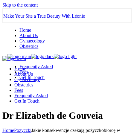
Skip to the content
Make Your Site a True Beauty With Léonie
Home
About Us
Gynaecology
Obstetrics
Frequently Asked
Home
Fees
About Us
Get In Touch
Gynaecology
Obstetrics
Fees
Frequently Asked
Get In Touch
Dr Elizabeth de Gouveia
Home
Pozyczki
Jakie konsekwencje czekają pożyczkobiorcę w