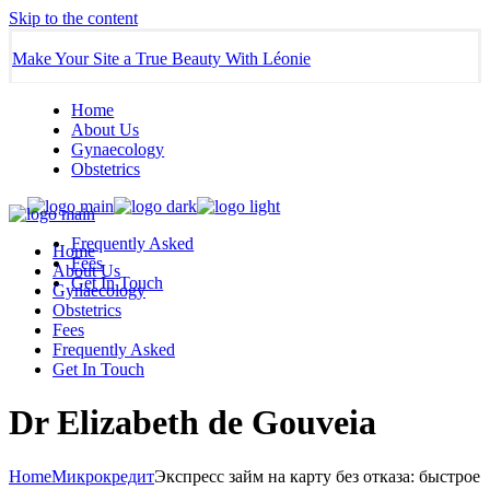
Skip to the content
Make Your Site a True Beauty With Léonie
Home
About Us
Gynaecology
Obstetrics
Frequently Asked
Home
Fees
About Us
Get In Touch
Gynaecology
Obstetrics
Fees
Frequently Asked
Get In Touch
Dr Elizabeth de Gouveia
Home
Микрокредит
Экспресс займ на карту без отказа: быстрое