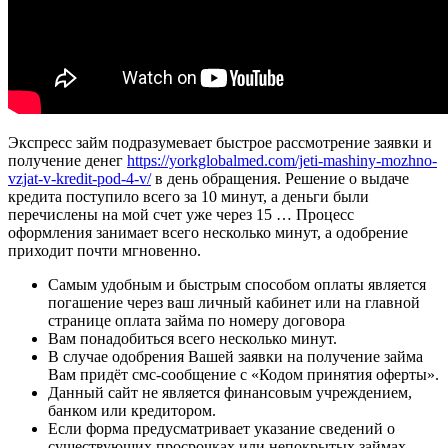
Экспресс займ подразумевает быстрое рассмотрение заявки и
получение денег
https://yorkglobalmed.com/jeti-mashiny-mozhno-
vzjat-v-kredit-pod-4-v/
в день обращения. Решение о выдаче
кредита поступило всего за 10 минут, а деньги были
перечислены на мой счет уже через 15 … Процесс
оформления занимает всего несколько минут, а одобрение
приходит почти мгновенно.
Самым удобным и быстрым способом оплаты является
погашение через ваш личный кабинет или на главной
странице оплата займа по номеру договора
Вам понадобиться всего несколько минут.
В случае одобрения Вашей заявки на получение займа
Вам придёт смс-сообщение с «Кодом принятия оферты».
Данный сайт не является финансовым учреждением,
банком или кредитором.
Если форма предусматривает указание сведений о
существующих просрочках или непокрытых займах,