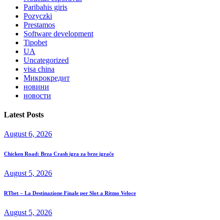
Paribahis giris
Pozyczki
Prestamos
Software development
Tipobet
UA
Uncategorized
visa china
Микрокредит
новини
новости
Latest Posts
August 6, 2026
Chicken Road: Brza Crash igra za brze igrače
August 5, 2026
RTbet – La Destinazione Finale per Slot a Ritmo Veloce
August 5, 2026