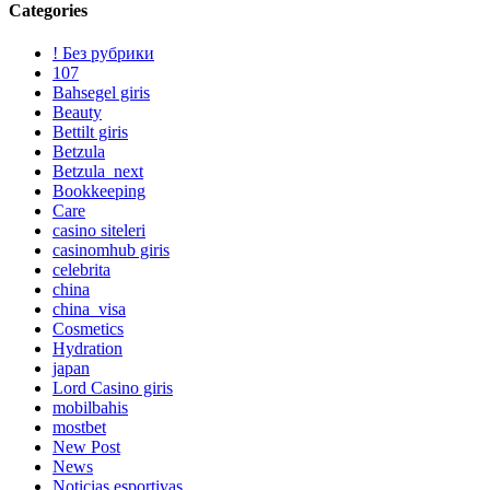
Categories
! Без рубрики
107
Bahsegel giris
Beauty
Bettilt giris
Betzula
Betzula_next
Bookkeeping
Care
casino siteleri
casinomhub giris
celebrita
china
china_visa
Cosmetics
Hydration
japan
Lord Сasino giris
mobilbahis
mostbet
New Post
News
Noticias esportivas