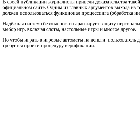
В своей публикации журналисты привели доказательства такой
официальном сайте. Одним из главных аргументов выхода из т
должен использоваться функционал процессинга (обработка и
Надёжная система безопасности гарантирует защиту персональ
выбор игр, включая слоты, настольные игры и многое другое.
Но чтобы играть в игровые автоматы на деньги, пользователь д
требуется пройти процедуру верификации.