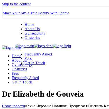
Skip to the content
Make Your Site a True Beauty With Léonie
Home
About Us
Gynaecology
Obstetrics
Frequently Asked
Home
Fees
About Us
Get In Touch
Gynaecology
Obstetrics
Fees
Frequently Asked
Get In Touch
Dr Elizabeth de Gouveia
Home
новости
Какие Игровые Новинки Предлагает Оценить Ка