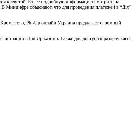
ения клеветой. Более подробную информацию смотрите на
 В Минцифре объясняют, что для проведения платежей в “Дія”
 Кроме того, Pin-Up онлайн Украина предлагает огромный
егистрации в Pin Up казино. Также для доступа к разделу кассы