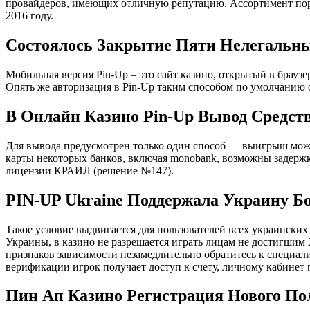
провайдеров, имеющих отличную репутацию. Ассортимент пораж
2016 году.
Состоялось Закрытие Пяти Нелегальн
Мобильная версия Pin-Up – это сайт казино, открытый в брау
Опять же авторизация в Pin-Up таким способом по умолчанию о
В Онлайн Казино Pin-Up Вывод Средст
Для вывода предусмотрен только один способ — выигрыш можно 
карты некоторых банков, включая monobank, возможны задержки
лицензии КРАИЛ (решение №147).
PIN-UP Ukraine Поддержала Украину Бо
Такое условие выдвигается для пользователей всех украинских
Украины, в казино не разрешается играть лицам не достигшим 
признаков зависимости незамедлительно обратитесь к специали
верификации игрок получает доступ к счету, личному кабинет 
Пин Ап Казино Регистрация Нового По