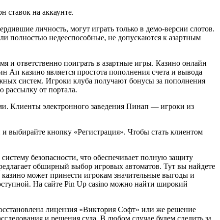
н ставок на аккаунте.
рдившие личность, могут играть только в демо-версии слотов.
 или полностью недееспособные, не допускаются к азартным
мя и ответственно поиграть в азартные игры. Казино онлайн
н Ап казино является простота пополнения счета и вывода
ежных систем. Игроки клуба получают бонусы за пополнения
 рассылку от портала.
ами. Клиенты электронного заведения Пинап — игроки из
 и выбирайте кнопку «Регистрация». Чтобы стать клиентом
 систему безопасности, что обеспечивает полную защиту
редлагает обширный выбор игровых автоматов. Тут вы найдете
 казино может принести игрокам значительные выгоды и
оступной. На сайте Pin Up casino можно найти широкий
 восстановлена лицензия «Виктория Софт» или же решение
асследования и решения суда. В любом случае будем следить за