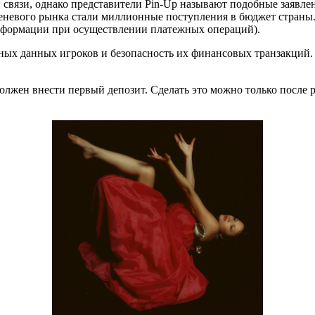
 связи, однако представители Pin-Up называют подобные заявл
еневого рынка стали миллионные поступления в бюджет страны.
нформации при осуществлении платежных операций).
ных данных игроков и безопасность их финансовых транзакций.
олжен внести первый депозит. Сделать это можно только после р