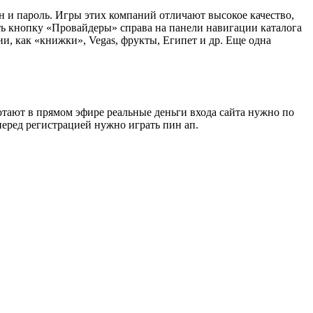
н и пароль. Игры этих компаний отличают высокое качество,
ть кнопку «Провайдеры» справа на панели навигации каталога
, как «книжки», Vegas, фрукты, Египет и др. Еще одна
аботают в прямом эфире реальные деньги входа сайта нужно по
перед регистрацией нужно играть пин ап.