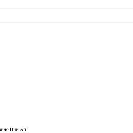
зино Пин Ап?