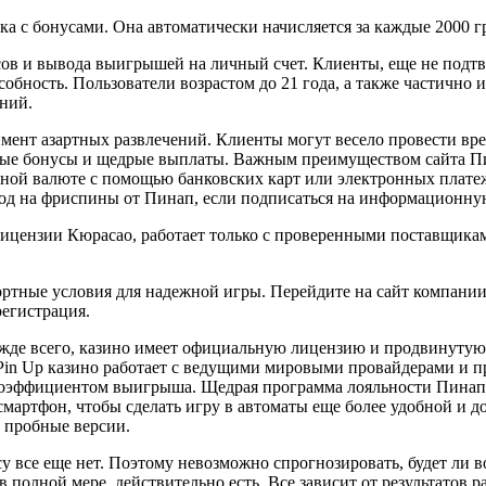
ка с бонусами. Она автоматически начисляется за каждые 2000 гр
ов и вывода выигрышей на личный счет. Клиенты, еще не подтве
собность. Пользователи возрастом до 21 года, а также частично
ний.
имент азартных развлечений. Клиенты могут весело провести вре
ьные бонусы и щедрые выплаты. Важным преимуществом сайта Пи
обной валюте с помощью банковских карт или электронных плат
од на фриспины от Пинап, если подписаться на информационную
 лицензии Кюрасао, работает только с проверенными поставщик
ортные условия для надежной игры. Перейдите на сайт компании
регистрация.
режде всего, казино имеет официальную лицензию и продвинутую
Pin Up казино работает с ведущими мировыми провайдерами и п
 коэффициентом выигрыша. Щедрая программа лояльности Пинап
мартфон, чтобы сделать игру в автоматы еще более удобной и д
 пробные версии.
у все еще нет. Поэтому невозможно спрогнозировать, будет ли
 полной мере, действительно есть. Все зависит от результатов р