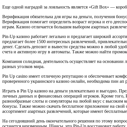
Еще одной наградой за лояльность является «Gift Box» — короб
Верификация обязательна для игры на деньги, получения бонус
Верификация помогает определить возраст игрока и его дееспо
играм. Казино отличается большим выбором азартных развлече
Pin-Up казино работает легально и предлагает широкий ассорт
предлагает более 1500 интересных развлечений, привлекател
денег. Сделать депозит и вывести средства можно в любой уд
счета и активную игру в автоматы. Также можно найти промок
Компания солидная, деятельность осуществляет на основании
разных уголков мира.
Pin Up casino имеет отличную репутацию и обеспечивает комф
проверенного украинского казино онлайн, необходима пин ап 
Играть в Pin Up казино на деньги увлекательно и выгодно. П
личных данных и финансовых операций игроков. Кроме того, 
разнообразные слоты и симуляторы на любой вкус с высоким
бонусы. Также можно скачать бесплатное приложение на свой с
ассортимент азартных развлечений, которые имеют бесплатные
На сегодняшний день окончательного решения по этому вопрос
останется неизменным. Шансы, что Pin-Up восстановит работу в