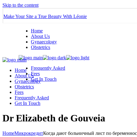
Skip to the content
Make Your Site a True Beauty With Léonie
Home
About Us
Gynaecology
Obstetrics
Frequently Asked
Home
Fees
About Us
Get In Touch
Gynaecology
Obstetrics
Fees
Frequently Asked
Get In Touch
Dr Elizabeth de Gouveia
Home
Микрокредит
Когда дают больничный лист по беременнос