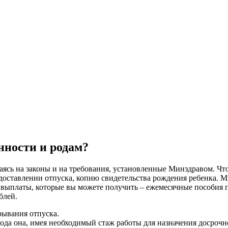
нности и родам?
аясь на законы и на требования, установленные Минздравом. Чт
едоставлении отпуска, копию свидетельства рождения ребенка. М
ыплаты, которые вы можете получить – ежемесячные пособия по 
блей.
рывания отпуска.
2 года она, имея необходимый стаж работы для назначения досро