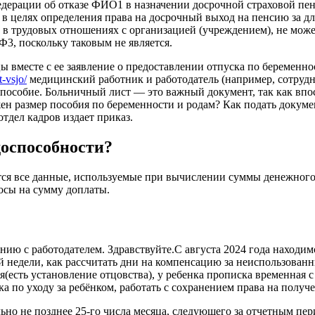
ерации об отказе ФИО1 в назначении досрочной страховой пенс
 в целях определения права на досрочный выход на пенсию за д
х в трудовых отношениях с организацией (учреждением), не може
Ф3, поскольку таковым не является.
ы вместе с ее заявление о предоставлении отпуска по беременно
t-vsjo/
медицинский работник и работодатель (например, сотрудн
е пособие. Больничный лист — это важный документ, так как вп
ен размер пособия по беременности и родам? Как подать докум
тдел кадров издает приказ.
доспособности?
тся все данные, используемые при вычислении суммы денежного
осы на сумму доплаты.
ю с работодателем. Здравствуйте.С августа 2024 года находимся
ей недели, как рассчитать дни на компенсацию за неиспользован
я(есть установление отцовства), у ребенка прописка временная с
ска по уходу за ребёнком, работать с сохранением права на пол
ьно не позднее 25-го числа месяца, следующего за отчетным пе