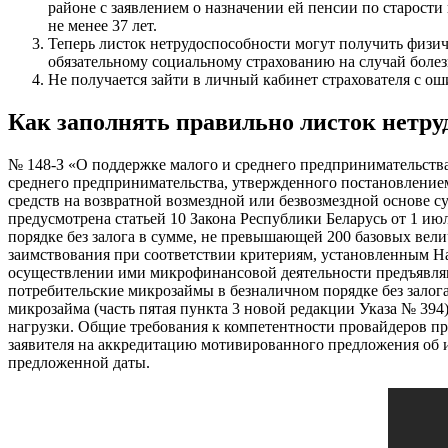
районе с заявлением о назначении ей пенсии по старост
не менее 37 лет.
Теперь листок нетрудоспособности могут получить физи
обязательному социальному страхованию на случай болез
Не получается зайти в личный кабинет страхователя с о
Как заполнять правильно листок нетру
№ 148-З «О поддержке малого и среднего предпринимательства
среднего предпринимательства, утвержденного постановлением
средств на возвратной возмездной или безвозмездной основе
предусмотрена статьей 10 Закона Республики Беларусь от 1 ию
порядке без залога в сумме, не превышающей 200 базовых вели
заимствования при соответствии критериям, установленным На
осуществлении ими микрофинансовой деятельности предъявляю
потребительские микрозаймы в безналичном порядке без залог
микрозайма (часть пятая пункта 3 новой редакции Указа № 394
нагрузки. Общие требования к компетентности провайдеров про
заявителя на аккредитацию мотивированного предложения об и
предложенной даты.