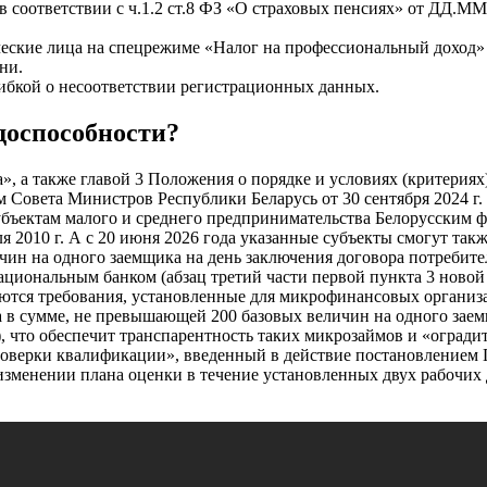
и в соответствии с ч.1.2 ст.8 ФЗ «О страховых пенсиях» от ДД.
ческие лица на спецрежиме «Налог на профессиональный доход» 
ни.
шибкой о несоответствии регистрационных данных.
доспособности?
», а также главой 3 Положения о порядке и условиях (критерия
 Совета Министров Республики Беларусь от 30 сентября 2024 г
 субъектам малого и среднего предпринимательства Белорусски
ля 2010 г. А с 20 июня 2026 года указанные субъекты смогут та
чин на одного заемщика на день заключения договора потребите
циональным банком (абзац третий части первой пункта 3 новой 
тся требования, установленные для микрофинансовых организа
а в сумме, не превышающей 200 базовых величин на одного заем
), что обеспечит транспарентность таких микрозаймов и «оград
верки квалификации», введенный в действие постановлением Госс
зменении плана оценки в течение установленных двух рабочих 