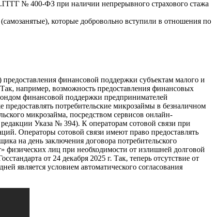
ММ.ГГГГ № 400-ФЗ при наличии непрерывного страхового стажа
(самозанятые), которые добровольно вступили в отношения по
х) предоставления финансовой поддержки субъектам малого и
. Так, например, возможность предоставления финансовых
м фондом финансовой поддержки предпринимателей
кже предоставлять потребительские микрозаймы в безналичном
льского микрозайма, посредством сервисов онлайн-
редакции Указа № 394). К операторам сотовой связи при
ций. Операторы сотовой связи имеют право предоставлять
щика на день заключения договора потребительского
ит» физических лиц при необходимости от излишней долговой
тандарта от 24 декабря 2025 г. Так, теперь отсутствие от
дней является условием автоматического согласования