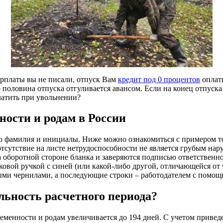
арплаты вы не писали, отпуск Вам
кредит под 0 процентов
оплати
о половина отпуска отгуливается авансом. Если на конец отпуска 
атить при увольнении?
ости и родам в России
го фамилия и инициалы. Ниже можно ознакомиться с примером то
их отсутствие на листе нетрудоспособности не является грубым 
 оборотной стороне бланка и заверяются подписью ответственн
вой ручкой с синей (или какой-либо другой, отличающейся от чё
ыми чернилами, а последующие строки – работодателем с помощ
льность расчетного периода?
еменности и родам увеличивается до 194 дней. С учетом привед