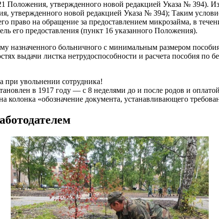
1 Положения, утвержденного новой редакцией Указа № 394). Изъ
, утвержденного новой редакцией Указа № 394); Таким условием
о право на обращение за предоставлением микрозайма, в течени
цель его предоставления (пункт 16 указанного Положения).
мму назначенного больничного с минимальным размером пособия
стях выдачи листка нетрудоспособности и расчета пособия по 
а при увольнении сотрудника!
новлен в 1917 году — с 8 неделями до и после родов и оплатой 
а колонка «обозначение документа, устанавливающего требован
работодателем