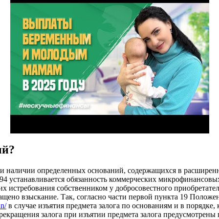
ый?
и наличии определенных оснований, содержащихся в расширенн
394 устанавливается обязанность коммерческих микрофинансов
е их истребования собственником у добросовестного приобретате
ащено взыскание. Так, согласно части первой пункта 19 Положе
un/
в случае изъятия предмета залога по основаниям и в порядке
екращения залога при изъятии предмета залога предусмотрены п