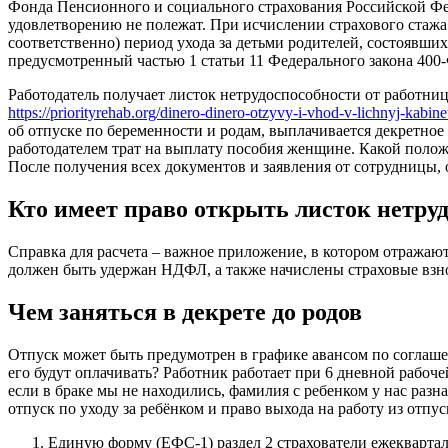
Фонда Пенсионного и социального страхования Российской Фед
удовлетворению не полежат. При исчислении страхового стажа
соответственно) период ухода за детьми родителей, состоявши
предусмотренный частью 1 статьи 11 Федерального закона 400-
Работодатель получает листок нетрудоспособности от работниц
https://priorityrehab.org/dinero-dinero-otzyvy-i-vhod-v-lichnyj-kabine
об отпуске по беременности и родам, выплачивается декретно
работодателем трат на выплату пособия женщине. Какой полож
После получения всех документов и заявления от сотрудницы, о
Кто имеет право открыть листок нетру
Справка для расчета – важное приложение, в котором отражаю
должен быть удержан НДФЛ, а также начислены страховые взн
Чем заняться в декрете до родов
Отпуск может быть предумотрен в графике авансом по соглашени
его будут оплачивать? Работник работает при 6 дневной рабоч
если в браке мы не находились, фамилия с ребенком у нас разна
отпуск по уходу за ребёнком и право выхода на работу из отпу
Единую форму (ЕФС-1) раздел 2 страхователи ежеквартал