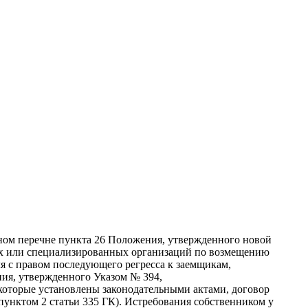
ом перечне пункта 26 Положения, утвержденного новой
ых или специализированных организаций по возмещению
ля с правом последующего регресса к заемщикам,
ния, утвержденного Указом № 394,
, которые установлены законодательными актами, договор
унктом 2 статьи 335 ГК). Истребования собственником у