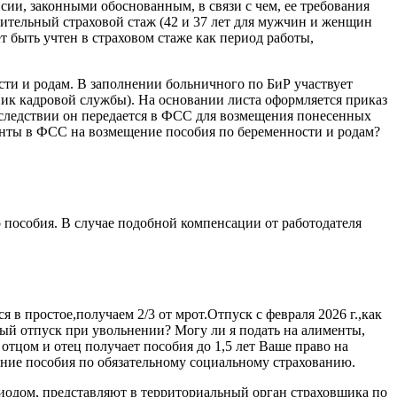
ии, законными обоснованным, в связи с чем, ее требования
лительный страховой стаж (42 и 37 лет для мужчин и женщин
т быть учтен в страховом стаже как период работы,
сти и родам. В заполнении больничного по БиР участвует
ик кадровой службы). На основании листа оформляется приказ
оследствии он передается в ФСС для возмещения понесенных
енты в ФСС на возмещение пособия по беременности и родам?
 пособия. В случае подобной компенсации от работодателя
 в простое,получаем 2/3 от мрот.Отпуск с февраля 2026 г.,как
ный отпуск при увольнении? Могу ли я подать на алименты,
 отцом и отец получает пособия до 1,5 лет Ваше право на
учение пособия по обязательному социальному страхованию.
риодом, представляют в территориальный орган страховщика по