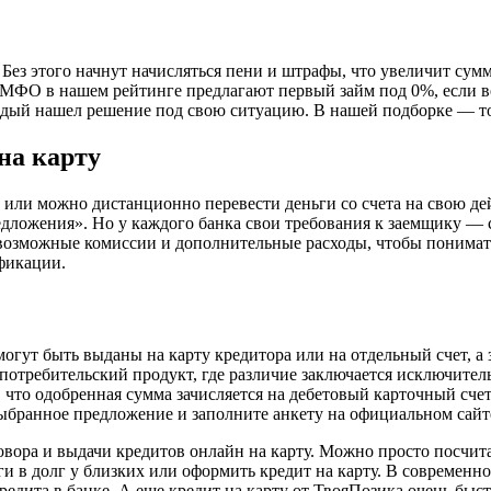
ез этого начнут начисляться пени и штрафы, что увеличит сумму
МФО в нашем рейтинге предлагают первый займ под 0%, если вер
ждый нашел решение под свою ситуацию. В нашей подборке — т
на карту
 или можно дистанционно перевести деньги со счета на свою де
дложения». Но у каждого банка свои требования к заемщику — 
е возможные комиссии и дополнительные расходы, чтобы понимат
фикации.
могут быть выданы на карту кредитора или на отдельный счет, 
 потребительский продукт, где различие заключается исключител
, что одобренная сумма зачисляется на дебетовый карточный сче
бранное предложение и заполните анкету на официальном сайте
говора и выдачи кредитов онлайн на карту. Можно просто посчит
ги в долг у близких или оформить кредит на карту. В современн
едита в банке. А еще кредит на карту от ТвояПозика очень быст