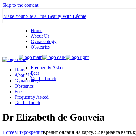
Skip to the content
Make Your Site a True Beauty With Léonie
Home
About Us
Gynaecology
Obstetrics
Frequently Asked
Home
Fees
About Us
Get In Touch
Gynaecology
Obstetrics
Fees
Frequently Asked
Get In Touch
Dr Elizabeth de Gouveia
Home
Микрокредит
Кредит онлайн на карту, 52 варианта взять 