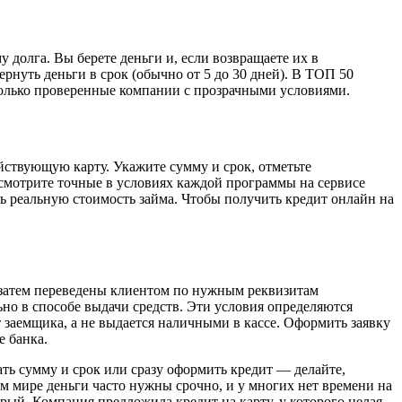
 долга. Вы берете деньги и, если возвращаете их в
нуть деньги в срок (обычно от 5 до 30 дней). В ТОП 50
олько проверенные компании с прозрачными условиями.
йствующую карту. Укажите сумму и срок, отметьте
смотрите точные в условиях каждой программы на сервисе
ь реальную стоимость займа. Чтобы получить кредит онлайн на
а затем переведены клиентом по нужным реквизитам
ьно в способе выдачи средств. Эти условия определяются
т заемщика, а не выдается наличными в кассе. Оформить заявку
 банка.
ать сумму и срок или сразу оформить кредит — делайте,
ом мире деньги часто нужны срочно, и у многих нет времени на
рый. Компания предложила кредит на карту, у которого целая