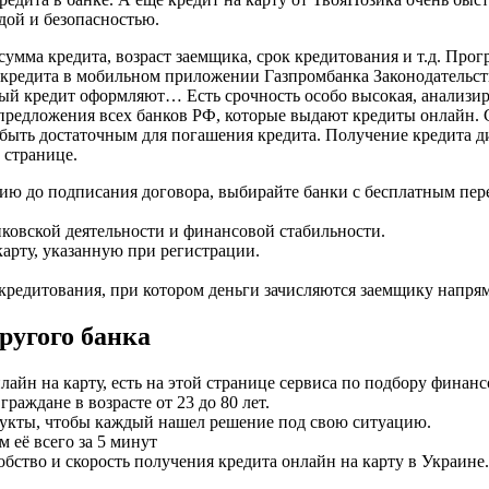
дой и безопасностью.
сумма кредита, возраст заемщика, срок кредитования и т.д. Про
 кредита в мобильном приложении Газпромбанка Законодательств
дый кредит оформляют… Есть срочность особо высокая, анализиру
 предложения всех банков РФ, которые выдают кредиты онлайн. 
быть достаточным для погашения кредита. Получение кредита 
 странице.
ию до подписания договора, выбирайте банки с бесплатным перев
нковской деятельности и финансовой стабильности.
карту, указанную при регистрации.
 кредитования, при котором деньги зачисляются заемщику напря
ругого банка
лайн на карту, есть на этой странице сервиса по подбору фина
аждане в возрасте от 23 до 80 лет.
укты, чтобы каждый нашел решение под свою ситуацию.
 её всего за 5 минут
бство и скорость получения кредита онлайн на карту в Украине.