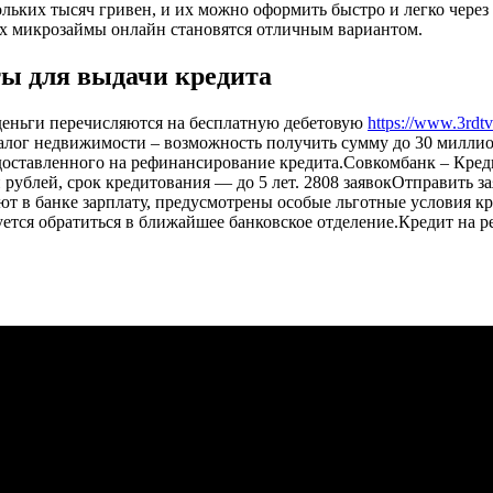
льких тысяч гривен, и их можно оформить быстро и легко чере
ях микрозаймы онлайн становятся отличным вариантом.
ты для выдачи кредита
 деньги перечисляются на бесплатную дебетовую
https://www.3rdtv
 залог недвижимости – возможность получить сумму до 30 милл
оставленного на рефинансирование кредита.Совкомбанк – Креди
 рублей, срок кредитования — до 5 лет. 2808 заявокОтправить
ают в банке зарплату, предусмотрены особые льготные условия 
уется обратиться в ближайшее банковское отделение.Кредит на 