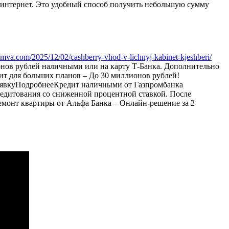
з интернет. Это удобный способ получить небольшую сумму
mva.com/2025/12/02/cashberry-vhod-v-lichnyj-kabinet-kjeshberi/
ионов рублей наличными или на карту Т-Банка. Дополнительно
т для больших планов – До 30 миллионов рублей!
 заявкуПодробнееКредит наличными от Газпромбанка
кредитования со сниженной процентной ставкой. После
ремонт квартиры от Альфа Банка – Онлайн-решение за 2