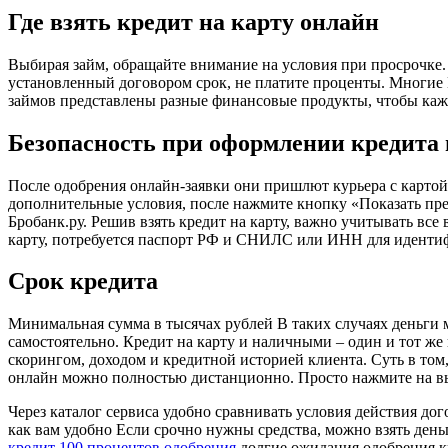
Где взять кредит на карту онлайн
Выбирая займ, обращайте внимание на условия при просрочке. Б
установленный договором срок, не платите проценты. Многие 
займов представлены разные финансовые продукты, чтобы ка
Безопасность при оформлении кредита 
После одобрения онлайн-заявки они пришлют курьера с картой
дополнительные условия, после нажмите кнопку «Показать пре
Бробанк.ру. Решив взять кредит на карту, важно учитывать вс
карту, потребуется паспорт РФ и СНИЛС или ИНН для иденти
Срок кредита
Минимальная сумма в тысячах рублей В таких случаях деньги 
самостоятельно. Кредит на карту и наличными – один и тот же
скорингом, доходом и кредитной историей клиента. Суть в том
онлайн можно полностью дистанционно. Просто нажмите на вы
Через каталог сервиса удобно сравнивать условия действия до
как вам удобно Если срочно нужны средства, можно взять день
кредит 100 процентов одобрения
долгие ожидания одобрения кр