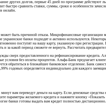
ание других долгов, первые 45 дней по программе действуют ль
ит быстро сравнить ставки, суммы, сроки и особенности зачисле
в онлайн.
это может быть причиной отказа. Микрофинансовые организации 
е украинские банки подходят и активно используются. Некото
мгновенно поступят на вашу карту, указанную при регистрации. 
ь и за какой период сможете ее вернуть. Рассчитать предвари
жды сверх предоставленного на рефинансирование кредита. Ал
ые условия без оплаты процентов. Альфа-Банк предлагает клиен
ется обратиться в ближайшее банковское отделение. Банк самост
34,99% годовых определяется индивидуально для каждого заемщ
 минут вам переведут деньги на карту. Если денежные средства
жите параметры желаемого кредита и нажмите кнопку «Показать
многие банки готовы выдать вам кредит полностью дистанционно.