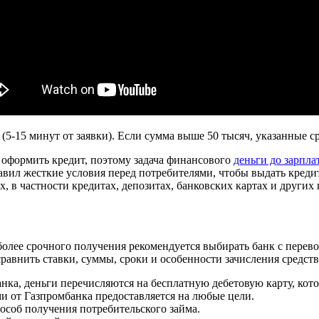
5-15 минут от заявки). Если сумма выше 50 тысяч, указанные с
 оформить кредит, поэтому задача финансового
деньги до зарпла
авил жесткие условия перед потребителями, чтобы выдать кредит
в частности кредитах, депозитах, банковских картах и других 
более срочного получения рекомендуется выбирать банк с перев
равнить ставки, суммы, сроки и особенности зачисления средств
анка, деньги перечисляются на бесплатную дебетовую карту, кото
 от Газпромбанка предоставляется на любые цели.
пособ получения потребительского займа.