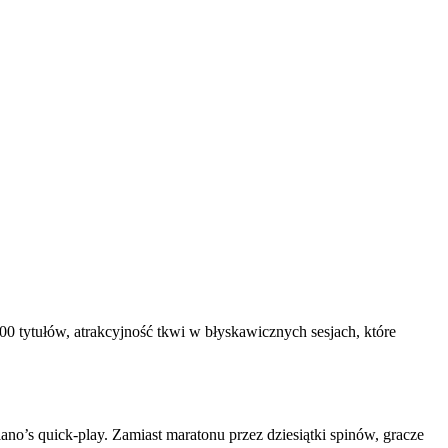
00 tytułów, atrakcyjność tkwi w błyskawicznych sesjach, które
iano’s quick‑play. Zamiast maratonu przez dziesiątki spinów, gracze