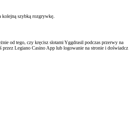
a kolejną szybką rozgrywkę.
eżnie od tego, czy kręcisz slotami Yggdrasil podczas przerwy na
dziś przez Legiano Casino App lub logowanie na stronie i doświadcz