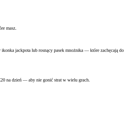
óre masz.
 ikonka jackpota lub rosnący pasek mnożnika — które zachęcają do
 na dzień — aby nie gonić strat w wielu grach.