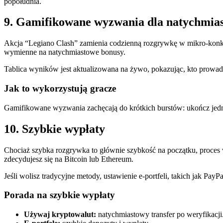
popołudnia.
9. Gamifikowane wyzwania dla natychmiast
Akcja “Legiano Clash” zamienia codzienną rozgrywkę w mikro‑konku
wymienne na natychmiastowe bonusy.
Tablica wyników jest aktualizowana na żywo, pokazując, kto prowadz
Jak to wykorzystują gracze
Gamifikowane wyzwania zachęcają do krótkich burstów: ukończ jedno 
10. Szybkie wypłaty
Chociaż szybka rozgrywka to głównie szybkość na początku, proces 
zdecydujesz się na Bitcoin lub Ethereum.
Jeśli wolisz tradycyjne metody, ustawienie e‑portfeli, takich jak 
Porada na szybkie wypłaty
Używaj kryptowalut:
natychmiastowy transfer po weryfikacji