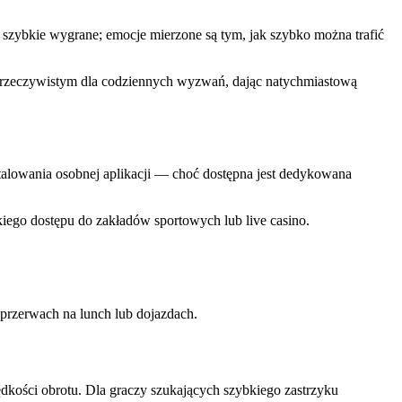
ą szybkie wygrane; emocje mierzone są tym, jak szybko można trafić
ie rzeczywistym dla codziennych wyzwań, dając natychmiastową
talowania osobnej aplikacji — choć dostępna jest dedykowana
kiego dostępu do zakładów sportowych lub live casino.
 przerwach na lunch lub dojazdach.
rędkości obrotu. Dla graczy szukających szybkiego zastrzyku