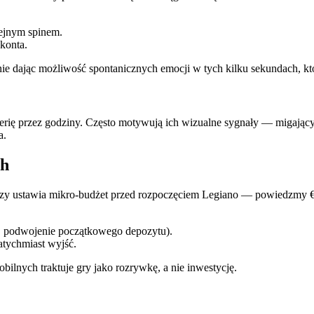
lejnym spinem.
 konta.
nie dając możliwość spontanicznych emocji w tych kilku sekundach, kt
erię przez godziny. Często motywują ich wizualne sygnały — migający
a.
ch
y ustawia mikro‑budżet przed rozpoczęciem Legiano — powiedzmy €20
p. podwojenie początkowego depozytu).
atychmiast wyjść.
ilnych traktuje gry jako rozrywkę, a nie inwestycję.