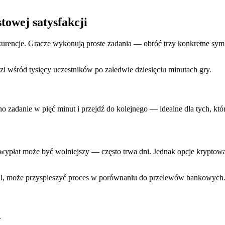
owej satysfakcji
rencje. Gracze wykonują proste zadania — obróć trzy konkretne sym
i wśród tysięcy uczestników po zaledwie dziesięciu minutach gry.
zadanie w pięć minut i przejdź do kolejnego — idealne dla tych, któr
wypłat może być wolniejszy — często trwa dni. Jednak opcje kryptowal
PayPal, może przyspieszyć proces w porównaniu do przelewów bankowych
.