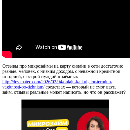
Отзывы про микрозаймы на карту онлайн в сети достаточно
разные. Человек, с низким доходом, с неважной кредитной
историей, с острой нуждой в заёмных
http://dev.matec.com/2026/02/04/onlajn-kalkuljator-terminu-
vagitnosti-po-tizhnjam/
средствах — который не смог взять
займ, отзывы реальные может написать, но что он расскажет?