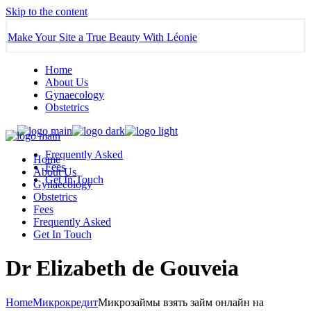
Skip to the content
Make Your Site a True Beauty With Léonie
Home
About Us
Gynaecology
Obstetrics
Frequently Asked
Home
Fees
About Us
Get In Touch
Gynaecology
Obstetrics
Fees
Frequently Asked
Get In Touch
Dr Elizabeth de Gouveia
Home
Микрокредит
Микрозаймы взять займ онлайн на