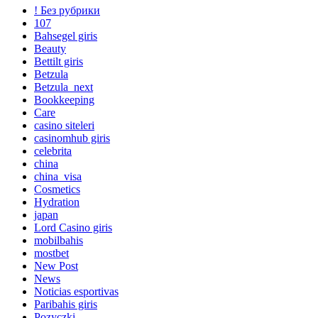
! Без рубрики
107
Bahsegel giris
Beauty
Bettilt giris
Betzula
Betzula_next
Bookkeeping
Care
casino siteleri
casinomhub giris
celebrita
china
china_visa
Cosmetics
Hydration
japan
Lord Сasino giris
mobilbahis
mostbet
New Post
News
Noticias esportivas
Paribahis giris
Pozyczki