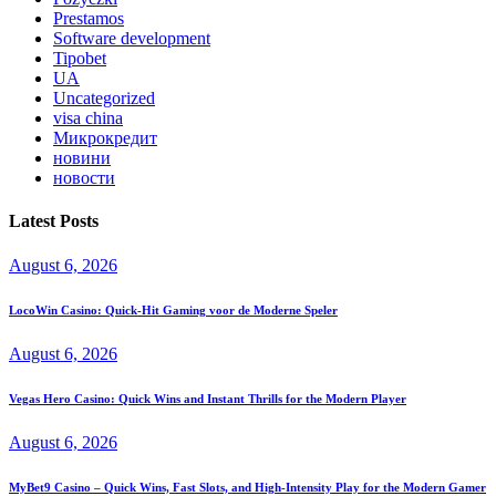
Prestamos
Software development
Tipobet
UA
Uncategorized
visa china
Микрокредит
новини
новости
Latest Posts
August 6, 2026
LocoWin Casino: Quick‑Hit Gaming voor de Moderne Speler
August 6, 2026
Vegas Hero Casino: Quick Wins and Instant Thrills for the Modern Player
August 6, 2026
MyBet9 Casino – Quick Wins, Fast Slots, and High‑Intensity Play for the Modern Gamer