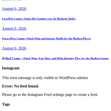
August 6, 2026
LocoWin Casino: Quick‑Hit Gaming voor de Moderne Speler
August 6, 2026
Vegas Hero Casino: Quick Wins and Instant Thrills for the Modern Player
August 6, 2026
MyBet9 Casino – Quick Wins, Fast Slots, and High‑Intensity Play for the Modern Gamer
Instagram
This error message is only visible to WordPress admins
Error: No feed found.
Please go to the Instagram Feed settings page to create a feed.
Tags