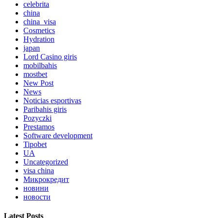
celebrita
china
china_visa
Cosmetics
Hydration
japan
Lord Сasino giris
mobilbahis
mostbet
New Post
News
Noticias esportivas
Paribahis giris
Pozyczki
Prestamos
Software development
Tipobet
UA
Uncategorized
visa china
Микрокредит
новини
новости
Latest Posts