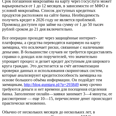
Срок погашения микрозайма на карту через Госуслуги может
варьироваться от 1 до 12 месяцев, в зависимости от МФО и
условий микрозайма. Список доступных кредитных
продуктов расположен на сайте банка. Необходимость
получить кредит в 2026 году не является проблемой.
Промокод доступен при займе на сумму от 1 до 50 тысяч
рублей сроком до 21 дня включительно.
Все операции проходят через защищённые интернет-
платформы, а средства переводятся напрямую на карту
заемщика, что исключает риски, связанные с наличными
деньгами. В большинстве случаев не требуется предоставлять
справки о доходах или поручителей, что значительно
упрощает процесс и делает кредит доступным для широкого
круга граждан. Это достигается за счёт автоматизации
проверки данных и использования скоринговых систем,
которые анализируют кредитоспособность заемщика на
основе большого объёма информации. Он подойдет тем
заемщикам,
http://blog.gumtarg.pl/?p=293849
кому срочно
требуются деньги и нет времени для посещения отделения
банка. Заполнение онлайн—заявки занимает 3—4 минуты, ее
рассмотрение — еще 10—15, перечисление денег происходит
практически мгновенно.
Обычно от нескольких месяцев до нескольких лет, в