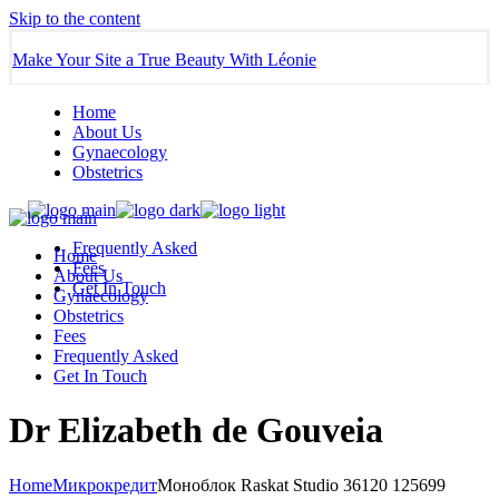
Skip to the content
Make Your Site a True Beauty With Léonie
Home
About Us
Gynaecology
Obstetrics
Frequently Asked
Home
Fees
About Us
Get In Touch
Gynaecology
Obstetrics
Fees
Frequently Asked
Get In Touch
Dr Elizabeth de Gouveia
Home
Микрокредит
Моноблок Raskat Studio 36120 125699