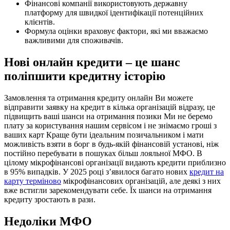
Фінансові компанії використовують державну
платформу для швидкої ідентифікації потенційних
клієнтів.
Формула оцінки враховує фактори, які ми вважаємо
важливими для споживачів.
Нові онлайн кредити – це шанс
поліпшити кредитну історію
Замовлення та отримання кредиту онлайн Ви можете
відправити заявку на кредит в кілька організацій відразу, це
підвищить ваші шанси на отримання позики Ми не беремо
плату за користування нашим сервісом і не знімаємо гроші з
ваших карт Краще бути ідеальним позичальником і мати
можливість взяти в борг в будь-якій фінансовій установі, ніж
постійно перебувати в пошуках більш лояльної МФО. В
цілому мікрофінансові організації видають кредити приблизно
в 95% випадків. У 2025 році з’явилося багато нових
кредит на
карту терміново
мікрофінансових організацій, але деякі з них
вже встигли зарекомендувати себе. Їх шанси на отримання
кредиту зростають в рази.
Недоліки МФО