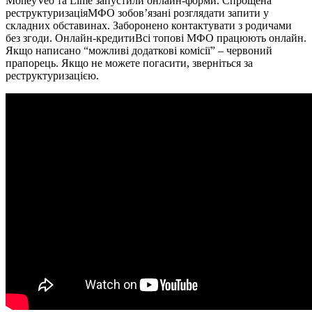
MoneyVeo та Lime запустили онлайн-форми. Спрощена
реструктуризаціяМФО зобов’язані розглядати запити у
складних обставинах. Заборонено контактувати з родичами
без згоди. Онлайн-кредитиВсі топові МФО працюють онлайн.
Якщо написано “можливі додаткові комісії” – червоний
прапорець. Якщо не можете погасити, зверніться за
реструктуризацією.