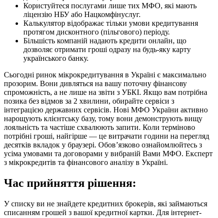
Користуйтеся послугами лише тих МФО, які мають
ліцензію НБУ або Нацкомфінуслуг.
Калькулятор відображає тільки умови кредитування
протягом дисконтного (пільгового) періоду.
Більшість компаній надають кредити онлайн, що
дозволяє отримати гроші одразу на будь-яку карту
українського банку.
Сьогодні ринок мікрокредитування в Україні є максимально
прозорим. Вони дивляться на вашу поточну фінансову
спроможність, а не лише на звіти з УБКІ. Якщо вам потрібна
позика без відмов за 2 хвилини, обирайте сервіси з
інтеграцією державних сервісів. Нові МФО України активно
нарощують клієнтську базу, тому вони демонструють вищу
лояльність та частіше схвалюють запити. Коли терміново
потрібні гроші, найгірше — це витрачати години на перегляд
десятків вкладок у браузері. Обов’язково ознайомлюйтесь з
усіма умовами та договорами у вибраній Вами МФО. Експерт
з мікрокредитів та фінансового аналізу в Україні.
Час прийняття рішення:
У списку ви не знайдете кредитних брокерів, які займаються
списанням грошей з вашої кредитної картки. Для інтернет-