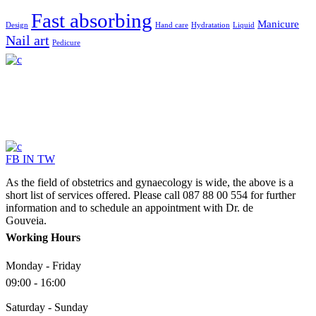
Fast absorbing
Manicure
Design
Hand care
Hydratation
Liquid
Nail art
Pedicure
FB
IN
TW
As the field of obstetrics and gynaecology is wide, the above is a
short list of services offered. Please call 087 88 00 554 for further
information and to schedule an appointment with Dr. de
Gouveia.
Working Hours
Monday - Friday
09:00 - 16:00
Saturday - Sunday