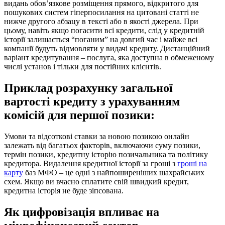
видань обов’язкове розміщення прямого, відкритого для
пошукових систем гіперпосилання на цитовані статті не
нижче другого абзацу в тексті або в якості джерела. При
цьому, навіть якщо погасити всі кредити, слід у кредитній
історії залишається “поганим” на довгий час і майже всі
компанії будуть відмовляти у видачі кредиту. Дистанційний
варіант кредитування – послуга, яка доступна в обмеженому
числі установ і тільки для постійних клієнтів.
Приклад розрахунку загальної
вартості кредиту з урахуванням
комісій для першої позики:
Умови та відсоткові ставки за новою позикою онлайн
залежать від багатьох факторів, включаючи суму позики,
термін позики, кредитну історію позичальника та політику
кредитора. Видалення кредитної історії за гроші з
гроші на
карту
баз МФО – це одні з найпоширеніших шахрайських
схем. Якщо ви вчасно сплатите свій швидкий кредит,
кредитна історія не буде зіпсована.
Як цифровізація впливає на