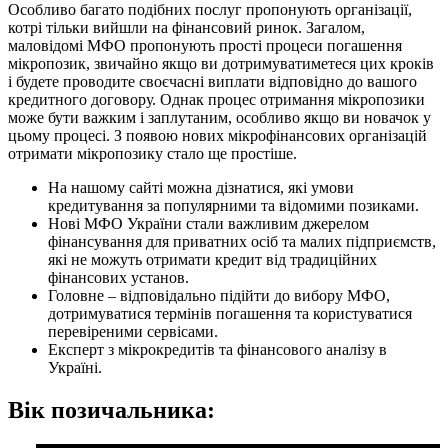
Особливо багато подібних послуг пропонують організації,
котрі тільки вийшли на фінансовий ринок. Загалом,
маловідомі МФО пропонують прості процеси погашення
мікропозик, звичайно якщо ви дотримуватиметеся цих кроків
і будете проводите своєчасні виплати відповідно до вашого
кредитного договору. Однак процес отримання мікропозики
може бути важким і заплутаним, особливо якщо ви новачок у
цьому процесі. З появою нових мікрофінансових організацій
отримати мікропозику стало ще простіше.
На нашому сайті можна дізнатися, які умови
кредитування за популярними та відомими позиками.
Нові МФО України стали важливим джерелом
фінансування для приватних осіб та малих підприємств,
які не можуть отримати кредит від традиційних
фінансових установ.
Головне – відповідально підійти до вибору МФО,
дотримуватися термінів погашення та користуватися
перевіреними сервісами.
Експерт з мікрокредитів та фінансового аналізу в
Україні.
Вік позичальника: