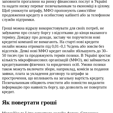
заповнити прогалини на ринку фінансових послуг в Україні
та надати низку переваг позичальникам та економіці в цілому.
Щоб уникнути штрафу, МФО пропонують самостійне
продовження кредиту в особистому кабінеті або за телефоном
служби підтримки.
Гроші можна відразу використовувати для своїх потреб, не
забуваючи про сплату боргу з відсотками до кінця вказаного
терміну. Довідку про доходи, заставу чи поручителя нові
кредитні компанії не вимагають. На старті нові кредити
онлайн можна отримати під 0,01–0,1 %/день або зовсім без
відсотків. Деякі нові МФО кредит онлайн збільшують до 30–
50 тисяч грн та продовжують термін позики. В Україні зростає
кількість мікрофінансових організацій (МФО), які займаються
кредитуванням фізичних та юридичних осіб. Умови позики
також можуть включати збори, наприклад, комісія за подання
заявки, плата за укладення договору та штрафи за
прострочення, що впливають на загальну вартість кредиту.
Позичальникам обіцяють очистити або повністю видалити
інформацію про наявність боргу, що дозволить не повертати
кредит.
Як повертати гроші