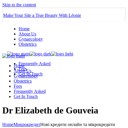
Skip to the content
Make Your Site a True Beauty With Léonie
Home
About Us
Gynaecology
Obstetrics
Frequently Asked
Home
Fees
About Us
Get In Touch
Gynaecology
Obstetrics
Fees
Frequently Asked
Get In Touch
Dr Elizabeth de Gouveia
Home
Микрокредит
Нові кредити онлайн та мікрокредити