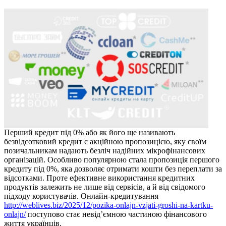
Перший кредит під 0% або як його ще називають
безвідсотковий кредит є акційною пропозицією, яку своїм
позичальникам надають безліч надійних мікрофінансових
організацій. Особливо популярною стала пропозиція першого
кредиту під 0%, яка дозволяє отримати кошти без переплати за
відсотками. Проте ефективне використання кредитних
продуктів залежить не лише від сервісів, а й від свідомого
підходу користувачів. Онлайн-кредитування
http://weblives.biz/2025/12/pozika-onlajn-vzjati-groshi-na-kartku-
onlajn/
поступово стає невід’ємною частиною фінансового
життя українців.