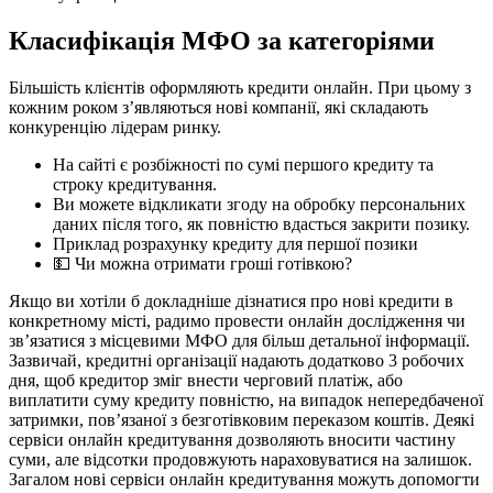
Класифікація МФО за категоріями
Більшість клієнтів оформляють кредити онлайн. При цьому з
кожним роком з’являються нові компанії, які складають
конкуренцію лідерам ринку.
На сайті є розбіжності по сумі першого кредиту та
строку кредитування.
Ви можете відкликати згоду на обробку персональних
даних після того, як повністю вдасться закрити позику.
Приклад розрахунку кредиту для першої позики
💵 Чи можна отримати гроші готівкою?
Якщо ви хотіли б докладніше дізнатися про нові кредити в
конкретному місті, радимо провести онлайн дослідження чи
зв’язатися з місцевими МФО для більш детальної інформації.
Зазвичай, кредитні організації надають додатково 3 робочих
дня, щоб кредитор зміг внести черговий платіж, або
виплатити суму кредиту повністю, на випадок непередбаченої
затримки, пов’язаної з безготівковим переказом коштів. Деякі
сервіси онлайн кредитування дозволяють вносити частину
суми, але відсотки продовжують нараховуватися на залишок.
Загалом нові сервіси онлайн кредитування можуть допомогти