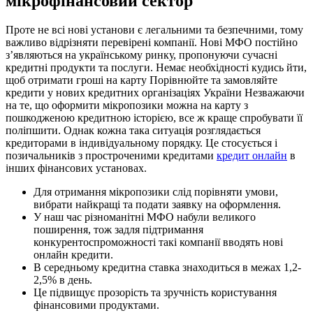
мікрофінансовий сектор
Проте не всі нові установи є легальними та безпечними, тому
важливо відрізняти перевірені компанії. Нові МФО постійно
з’являються на українському ринку, пропонуючи сучасні
кредитні продукти та послуги. Немає необхідності кудись йти,
щоб отримати гроші на карту Порівнюйте та замовляйте
кредити у нових кредитних організаціях України Незважаючи
на те, що оформити мікропозики можна на карту з
пошкодженою кредитною історією, все ж краще спробувати її
поліпшити. Однак кожна така ситуація розглядається
кредиторами в індивідуальному порядку. Це стосується і
позичальників з простроченими кредитами
кредит онлайн
в
інших фінансових установах.
Для отримання мікропозики слід порівняти умови,
вибрати найкращі та подати заявку на оформлення.
У наш час різноманітні МФО набули великого
поширення, тож задля підтримання
конкурентоспроможності такі компанії вводять нові
онлайн кредити.
В середньому кредитна ставка знаходиться в межах 1,2-
2,5% в день.
Це підвищує прозорість та зручність користування
фінансовими продуктами.