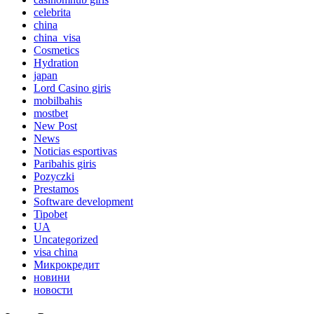
celebrita
china
china_visa
Cosmetics
Hydration
japan
Lord Сasino giris
mobilbahis
mostbet
New Post
News
Noticias esportivas
Paribahis giris
Pozyczki
Prestamos
Software development
Tipobet
UA
Uncategorized
visa china
Микрокредит
новини
новости