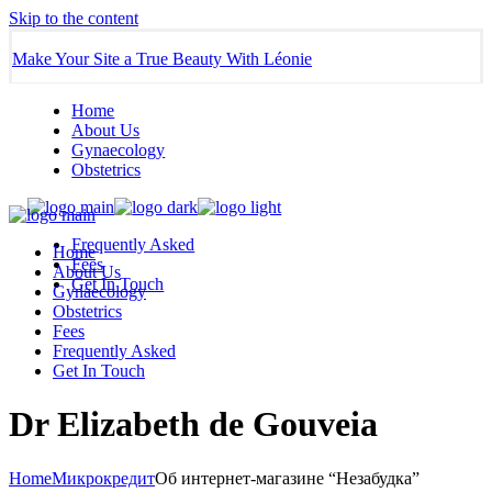
Skip to the content
Make Your Site a True Beauty With Léonie
Home
About Us
Gynaecology
Obstetrics
Frequently Asked
Home
Fees
About Us
Get In Touch
Gynaecology
Obstetrics
Fees
Frequently Asked
Get In Touch
Dr Elizabeth de Gouveia
Home
Микрокредит
Об интернет-магазине “Незабудка”