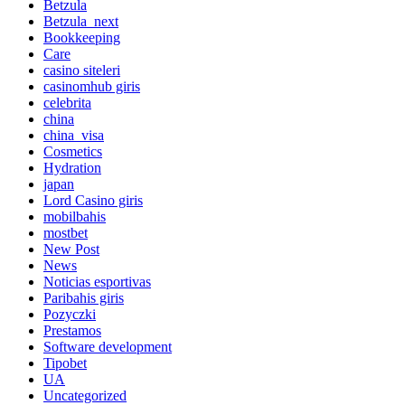
Betzula
Betzula_next
Bookkeeping
Care
casino siteleri
casinomhub giris
celebrita
china
china_visa
Cosmetics
Hydration
japan
Lord Сasino giris
mobilbahis
mostbet
New Post
News
Noticias esportivas
Paribahis giris
Pozyczki
Prestamos
Software development
Tipobet
UA
Uncategorized