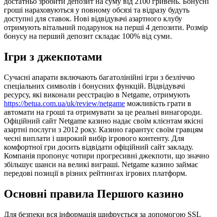
достатньо зробити депозит на суму від 2100 гривень. Бонусні
гроші нараховуються у повному обсязі та відразу будуть
доступні для ставок. Нові відвідувачі азартного клубу
отримують вітальний подарунок на перші 4 депозити. Розмір
бонусу на перший депозит складає 100% від суми.
Ігри з джекпотами
Сучасні апарати включають багатолінійні ігри з безліччю
спеціальних символів і бонусних функцій. Відвідувачі
ресурсу, які виконали реєстрацію в Netgame, отримують
https://betua.com.ua/uk/review/netgame
можливість грати в
автомати на гроші та отримувати за це реальні винагороди.
Офіційний сайт Netgame казино надає своїм клієнтам якісні
азартні послуги з 2012 року. Казино гарантує своїм гравцям
чесні виплати і широкий вибір ігрового контенту. Для
комфортної гри досить відвідати офіційний сайт закладу.
Компанія пропонує чотири прогресивні джекпоти, що значно
збільшує шанси на великі виграші. Netgame казино займає
передові позиції в різних рейтингах ігрових платформ.
Основні правила Першого казино
Для безпеки вся інформація шифрується за допомогою SSL