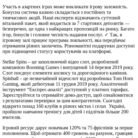
Участь в азартних іграх може викликати ігрову залежність.
Бонусна система казино складається з постійних та
тимчасових акцій. Наші експерти відзначають суттєвий
вітальний пакет, який видається за 7 стартових депозитів —
безперечно, це одна з найкращих пропозицій на ринку. Багато
ігор, бонусів і головне чесність надання послуг. ✓ Так, в
ігровому залі працює програма лояльності, яка передбачає
отримання різних заохочень. Різноманітні подарунки доступні
при підвищенні статусу користувачів на платформі.
Stellar Spins – це захоплюючий відео слот, розроблений
компанією Booming Games і випущений 14 березня 2019 року.
Слот поєднує елементи космосу та дорогоцінного каміння.
Spinball – це незвичайний відеослот від розробника Tom Horn
Gaming, який дебютував 11 грудня 2019 року. Аналітичний
інструмент “Експрес-аналіз” доступний у платних тарифах.
Зареєструйтеся та отримайте демо-доступ, щоб ознайомитися
з результатами перевірки за цим контрагентом. Сьогодні
відкрито понад 160 клубів в різних містах і селах Україні,
пройшли навчання тренінгу для дітей і підлітків більше 200
вчителів.
Ігровий ресурс дарує новачкам 120% та 75 фріспінів за перше
поповнення. Щоб отримати 400 гривень на рахунок, гравцям