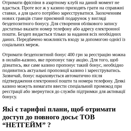
Отримати фріспіни в азартному клубі на даний момент не
вдасться. Проте все ж у казино приходять грати на справжні
ставки, а для цього потрібно зареєструватися. Заохоченням
нових гравців стане приємний подарунок у вигляді
бездепозитного бонусу. Для створення облікового запису
достатньо вказати номер телефону або адресу електронної
пошти. Бездеп видається тільки за надання всіх необхідних
даних. Передбачено можливість входу за допомогою однієї із
соціальних мереж.
Отримати бездепозитний бонус 400 грн за реєстрацію можна
в онлайн-казино, яке пропонує таку акцію. Для того, щоб
дізнатись, яке саме казино пропонує такий бонус, необхідно
подивитись актуальні пропозиції казино і зареєструватись.
Зазвичай, бонус нараховується автоматично після
підтвердження електронної пошти та номера телефону. Деякі
казино можуть вимагати ввести спеціальний промокод при
реєстрації або звернутися до служби підтримки для активації
бонусу.
Які є тарифні плани, щоб отримати
доступ до повного досьє ТОВ
“НЕТГЕЙМ” ?