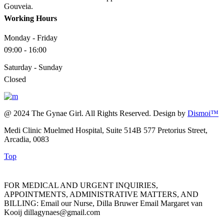
Gouveia.
Working Hours
Monday - Friday
09:00 - 16:00
Saturday - Sunday
Closed
@ 2024 The Gynae Girl. All Rights Reserved. Design by
Dismoi™
Medi Clinic Muelmed Hospital, Suite 514B 577 Pretorius Street,
Arcadia, 0083
Top
FOR MEDICAL AND URGENT INQUIRIES,
APPOINTMENTS, ADMINISTRATIVE MATTERS, AND
BILLING: Email our Nurse, Dilla Bruwer Email Margaret van
Kooij dillagynaes@gmail.com