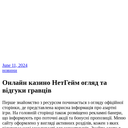
June 11, 2024
новини
Онлайн казино НетГейм огляд та
відгуки гравців
Перше знайомство з ресурсом починається з огляду офіційної
сторінки, де представлена корисна інформація про азартні
ігри. На головній сторінці також розміщено рекламні банери,
що інформують про поточні акції та бонусні пропозиції. Меню
сайту оформлено у вигляді активних розділів, кожен з яких