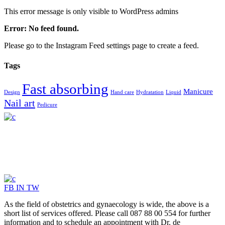
This error message is only visible to WordPress admins
Error: No feed found.
Please go to the Instagram Feed settings page to create a feed.
Tags
Fast absorbing
Manicure
Design
Hand care
Hydratation
Liquid
Nail art
Pedicure
FB
IN
TW
As the field of obstetrics and gynaecology is wide, the above is a
short list of services offered. Please call 087 88 00 554 for further
information and to schedule an appointment with Dr. de