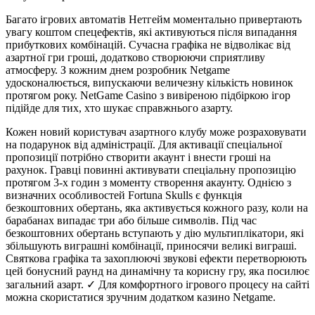
Багато ігрових автоматів Нетгейм моментально привертають
увагу коштом спецефектів, які активуються після випадання
прибуткових комбінацій. Сучасна графіка не відволікає від
азартної гри гроші, додатково створюючи сприятливу
атмосферу. З кожним днем ​​розробник Netgame
удосконалюється, випускаючи величезну кількість новинок
протягом року. NetGame Casino з вивіреною підбіркою ігор
підійде для тих, хто шукає справжнього азарту.
Кожен новий користувач азартного клубу може розраховувати
на подарунок від адміністрації. Для активації спеціальної
пропозиції потрібно створити акаунт і внести гроші на
рахунок. Гравці повинні активувати спеціальну пропозицію
протягом 3-х годин з моменту створення акаунту. Однією з
визначних особливостей Fortuna Skulls є функція
безкоштовних обертань, яка активується кожного разу, коли на
барабанах випадає три або більше символів. Під час
безкоштовних обертань вступають у дію мультиплікатори, які
збільшують виграшні комбінації, приносячи великі виграші.
Святкова графіка та захоплюючі звукові ефекти перетворюють
цей бонусний раунд на динамічну та корисну гру, яка посилює
загальний азарт. ✓ Для комфортного ігрового процесу на сайті
можна скористатися зручним додатком казино Netgame.