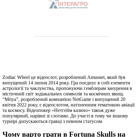
Zodiac Wheel це відеослот, розроблений Amusnet, який був
випущений 14 липня 2014 року. Гра поєднує в собі елементи
астрології та чаклунства, пропонуючи гемблерам занурення в
містичний світ зодіакальних символів та космічних явищ.
“Mriya”, розроблений компанією NetGame і випущений 20
квітня 2022 року, є відеослотом, натхненним тематикою авіації
та космосу. Відеопокер «Нетгейм казино» також дуже
популярний, нарівні зі слотами. До участі в тому чи іншому
турнірі допускаються гравці з певним статусом.
Чому варто грати в Fortuna Skulls на