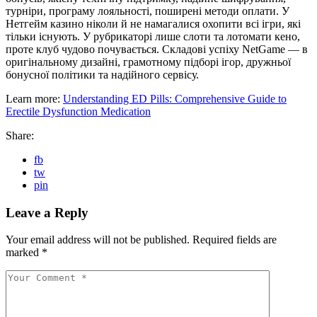
турніри, програму лояльності, поширені методи оплати. У
Нетгейм казино ніколи й не намагалися охопити всі ігри, які
тільки існують. У рубрикаторі лише слоти та лотомати кено,
проте клуб чудово почувається. Складові успіху NetGame — в
оригінальному дизайні, грамотному підборі ігор, дружньої
бонусної політики та надійного сервісу.
Learn more:
Understanding ED Pills: Comprehensive Guide to
Erectile Dysfunction Medication
Share:
fb
tw
pin
Leave a Reply
Your email address will not be published.
Required fields are
marked
*