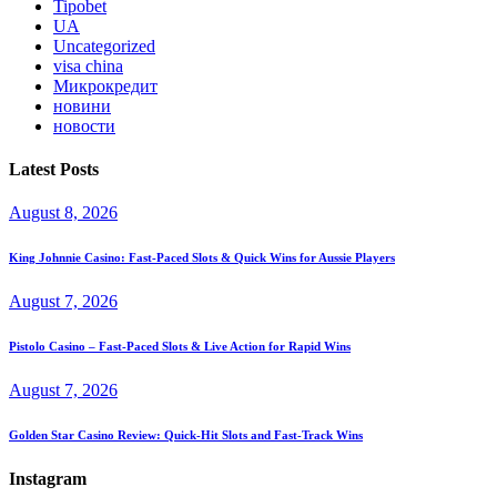
Tipobet
UA
Uncategorized
visa china
Микрокредит
новини
новости
Latest Posts
August 8, 2026
King Johnnie Casino: Fast‑Paced Slots & Quick Wins for Aussie Players
August 7, 2026
Pistolo Casino – Fast‑Paced Slots & Live Action for Rapid Wins
August 7, 2026
Golden Star Casino Review: Quick‑Hit Slots and Fast‑Track Wins
Instagram