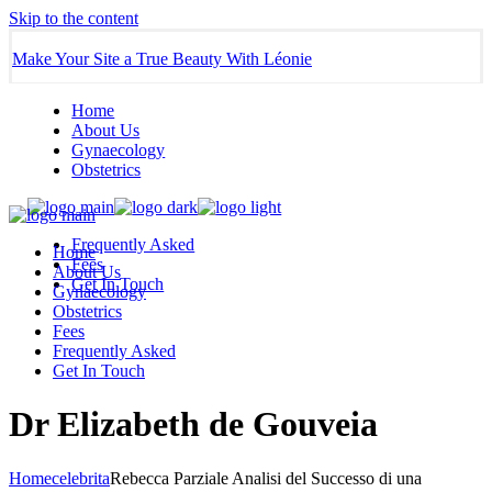
Skip to the content
Make Your Site a True Beauty With Léonie
Home
About Us
Gynaecology
Obstetrics
Frequently Asked
Home
Fees
About Us
Get In Touch
Gynaecology
Obstetrics
Fees
Frequently Asked
Get In Touch
Dr Elizabeth de Gouveia
Home
celebrita
Rebecca Parziale Analisi del Successo di una