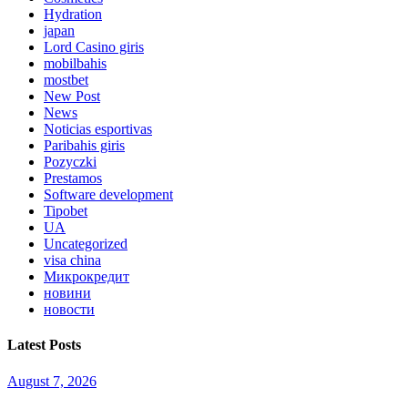
Hydration
japan
Lord Сasino giris
mobilbahis
mostbet
New Post
News
Noticias esportivas
Paribahis giris
Pozyczki
Prestamos
Software development
Tipobet
UA
Uncategorized
visa china
Микрокредит
новини
новости
Latest Posts
August 7, 2026