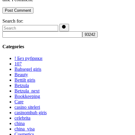
Post Comment
Search for:
Categories
! Без рубрики
107
Bahsegel giris
Beauty
Bettilt giris
Betzula
Betzula_next
Bookkeeping
Care
casino siteleri
casinomhub giris
celebrita
china
china_visa
Cosmetics