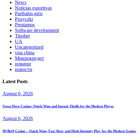
News
Noticias esportivas
Paribahis giris
Pozyczki
Prestamos
Software development
Tipobet
UA
Uncategorized
visa china
Микрокредит
новини
новости
Latest Posts
August 6, 2026
Vegas Hero Casino: Quick Wins and Instant Thrills for the Modern Player
August 6, 2026
MyBet9 Casino – Quick Wins, Fast Slots, and High‑Intensity Play for the Modern Gamer