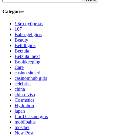
Categories
! Без рубрики
107
Bahsegel giris
Beauty
Bettilt giris
Betzula
Betzula_next
Bookkeeping
Care
casino siteleri
casinomhub giris
celebrita
china
china_visa
Cosmetics
Hydration
japan
Lord Сasino giris
mobilbahis
mostbet
New Post