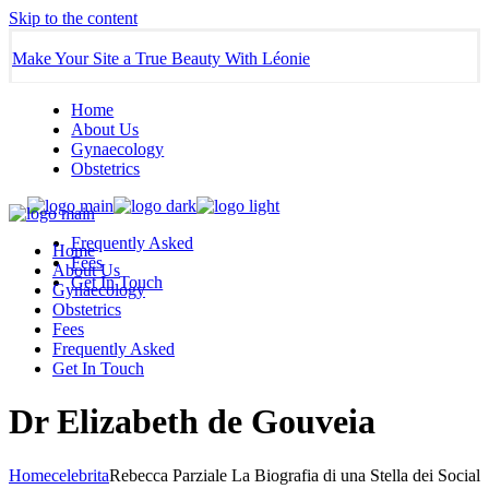
Skip to the content
Make Your Site a True Beauty With Léonie
Home
About Us
Gynaecology
Obstetrics
Frequently Asked
Home
Fees
About Us
Get In Touch
Gynaecology
Obstetrics
Fees
Frequently Asked
Get In Touch
Dr Elizabeth de Gouveia
Home
celebrita
Rebecca Parziale La Biografia di una Stella dei Social