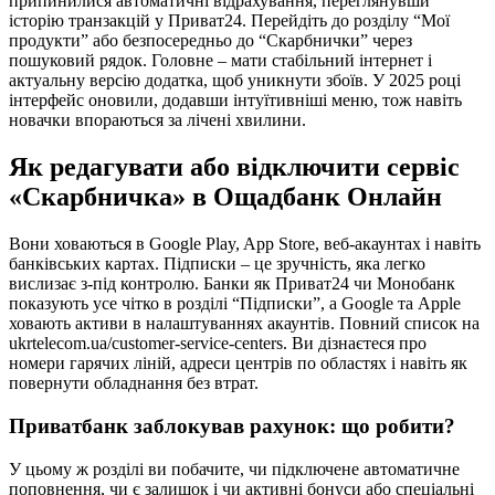
припинилися автоматичні відрахування, переглянувши
історію транзакцій у Приват24. Перейдіть до розділу “Мої
продукти” або безпосередньо до “Скарбнички” через
пошуковий рядок. Головне – мати стабільний інтернет і
актуальну версію додатка, щоб уникнути збоїв. У 2025 році
інтерфейс оновили, додавши інтуїтивніші меню, тож навіть
новачки впораються за лічені хвилини.
Як редагувати або відключити сервіс
«Скарбничка» в Ощадбанк Онлайн
Вони ховаються в Google Play, App Store, веб-акаунтах і навіть
банківських картах. Підписки – це зручність, яка легко
вислизає з-під контролю. Банки як Приват24 чи Монобанк
показують усе чітко в розділі “Підписки”, а Google та Apple
ховають активи в налаштуваннях акаунтів. Повний список на
ukrtelecom.ua/customer-service-centers. Ви дізнаєтеся про
номери гарячих ліній, адреси центрів по областях і навіть як
повернути обладнання без втрат.
Приватбанк заблокував рахунок: що робити?
У цьому ж розділі ви побачите, чи підключене автоматичне
поповнення, чи є залишок і чи активні бонуси або спеціальні