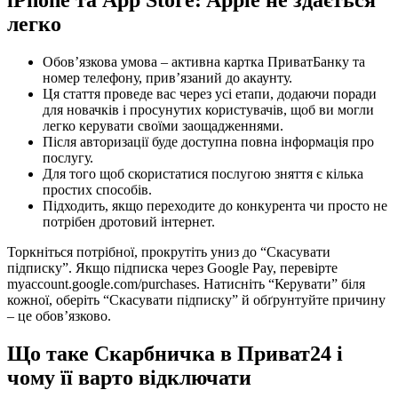
легко
Обов’язкова умова – активна картка ПриватБанку та
номер телефону, прив’язаний до акаунту.
Ця стаття проведе вас через усі етапи, додаючи поради
для новачків і просунутих користувачів, щоб ви могли
легко керувати своїми заощадженнями.
Після авторизації буде доступна повна інформація про
послугу.
Для того щоб скористатися послугою зняття є кілька
простих способів.
Підходить, якщо переходите до конкурента чи просто не
потрібен дротовий інтернет.
Торкніться потрібної, прокрутіть униз до “Скасувати
підписку”. Якщо підписка через Google Pay, перевірте
myaccount.google.com/purchases. Натисніть “Керувати” біля
кожної, оберіть “Скасувати підписку” й обґрунтуйте причину
– це обов’язково.
Що таке Скарбничка в Приват24 і
чому її варто відключати