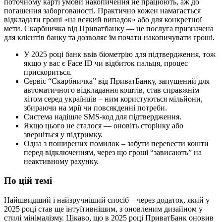
поточному карті умови накопичення не працюють, аж до
погашення заборгованості. Практично кожен намагається
відкладати гроші «на всякий випадок» або для конкретної
мети. Скарбничка від Приватбанку — це послуга призначена
для клієнтів банку та дозволяє їм почати накопичувати гроші.
У 2025 році банк ввів біометрію для підтвердження, тож
якщо у вас є Face ID чи відбиток пальця, процес
прискориться.
Сервіс “Скарбничка” від ПриватБанку, запущений для
автоматичного відкладання коштів, став справжнім
хітом серед українців – ним користуються мільйони,
збираючи на мрії чи повсякденні потреби.
Система надішле SMS-код для підтвердження.
Якщо цього не сталося — оновіть сторінку або
зверніться у підтримку.
Одна з поширених помилок – забути перевести кошти
перед відключенням, через що гроші “зависають” на
неактивному рахунку.
По цій темі
Найшвидший і найзручніший спосіб – через додаток, який у
2025 році став ще інтуїтивнішим, з оновленим дизайном у
стилі мінімалізму. Цікаво, що в 2025 році ПриватБанк оновив