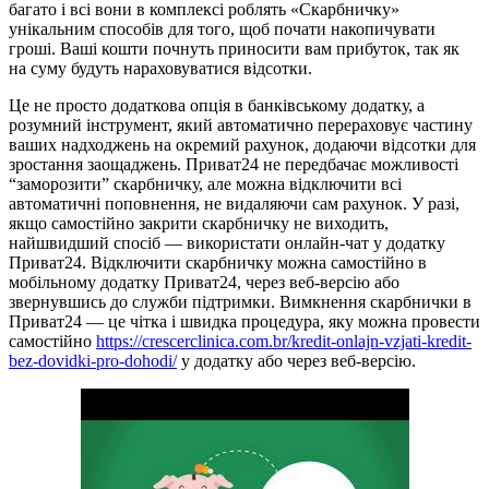
багато і всі вони в комплексі роблять «Скарбничку»
унікальним способів для того, щоб почати накопичувати
гроші. Ваші кошти почнуть приносити вам прибуток, так як
на суму будуть нараховуватися відсотки.
Це не просто додаткова опція в банківському додатку, а
розумний інструмент, який автоматично перераховує частину
ваших надходжень на окремий рахунок, додаючи відсотки для
зростання заощаджень. Приват24 не передбачає можливості
“заморозити” скарбничку, але можна відключити всі
автоматичні поповнення, не видаляючи сам рахунок. У разі,
якщо самостійно закрити скарбничку не виходить,
найшвидший спосіб — використати онлайн-чат у додатку
Приват24. Відключити скарбничку можна самостійно в
мобільному додатку Приват24, через веб-версію або
звернувшись до служби підтримки. Вимкнення скарбнички в
Приват24 — це чітка і швидка процедура, яку можна провести
самостійно
https://crescerclinica.com.br/kredit-onlajn-vzjati-kredit-
bez-dovidki-pro-dohodi/
у додатку або через веб-версію.