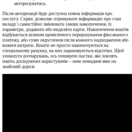
авторизуватись.
Після авторизації буде доступна повна інформація про
послугу. Сервіс дозволяє отримувати інформацію про стан
вкладу і самостійно змінювати умови накопичення, їх
параметри, додавати або видаляти карти. Накопичення коштів
відбувається шляхом щомісячного перерахування фіксованого
платежу, або суми округлення після кожного надходження або
кожної витрати. Кошти не просто накопичуються на
спеціальному рахунку, на них нараховуються відсотки. Щоб
уникнути розчарувань, ось поширені пастки, які ловлять
навіть досвідчених користувачів – наче невидимі ями на
знайомій дорозі.