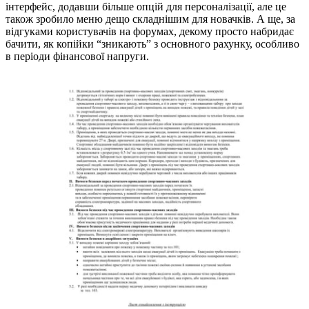
інтерфейс, додавши більше опцій для персоналізації, але це
також зробило меню дещо складнішим для новачків. А ще, за
відгуками користувачів на форумах, декому просто набридає
бачити, як копійки “зникають” з основного рахунку, особливо
в періоди фінансової напруги.