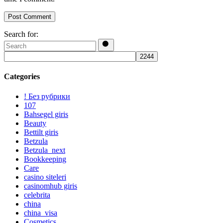
Post Comment
Search for:
Categories
! Без рубрики
107
Bahsegel giris
Beauty
Bettilt giris
Betzula
Betzula_next
Bookkeeping
Care
casino siteleri
casinomhub giris
celebrita
china
china_visa
Cosmetics