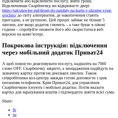
підключити або відключити послугу, зняти гроші.
Відключивши Скарбничку, ви відкриваєте двері
https://salcutawine.md/dengi-do-zarplaty-na-kartu-v-ukraine-vzjat-
srochno/
до світу альтернатив, де накопичення стають
пригодою, а не рутиною. Цей процес займає не більше 5
хвилин, але якщо додаток глючить – а таке буває в пікові
години – спробуйте оновити його або скористатися веб-
версією на комп’ютері.
Покрокова інструкція: відключення
через мобільний додаток Приват24
А щоб повністю деактивувати послугу, надішліть на 7060
слово OFF. Скарбничку закрито, а заощадження надійдуть на
зазначену картку протягом декількох хвилин. Також
співробітники кол-центру завжди готові допомогти з цим
питанням телефоном. Крім Приват24, для управління
Скарбничкою існують і мобільні додатки. Потім вказати
картку для зарахування коштів і підтвердити зняття всієї суми.
Share:
fb
tw