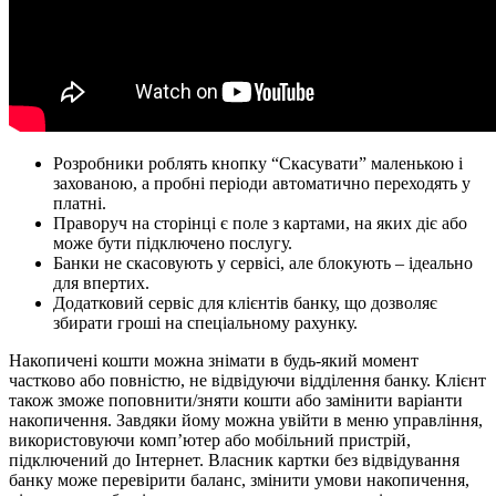
Розробники роблять кнопку “Скасувати” маленькою і
захованою, а пробні періоди автоматично переходять у
платні.
Праворуч на сторінці є поле з картами, на яких діє або
може бути підключено послугу.
Банки не скасовують у сервісі, але блокують – ідеально
для впертих.
Додатковий сервіс для клієнтів банку, що дозволяє
збирати гроші на спеціальному рахунку.
Накопичені кошти можна знімати в будь-який момент
частково або повністю, не відвідуючи відділення банку. Клієнт
також зможе поповнити/зняти кошти або замінити варіанти
накопичення. Завдяки йому можна увійти в меню управління,
використовуючи комп’ютер або мобільний пристрій,
підключений до Інтернет. Власник картки без відвідування
банку може перевірити баланс, змінити умови накопичення,