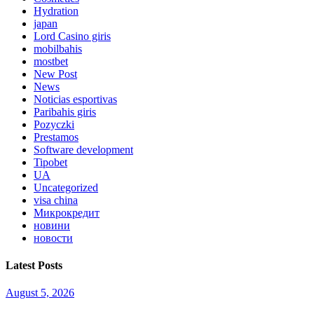
Hydration
japan
Lord Сasino giris
mobilbahis
mostbet
New Post
News
Noticias esportivas
Paribahis giris
Pozyczki
Prestamos
Software development
Tipobet
UA
Uncategorized
visa china
Микрокредит
новини
новости
Latest Posts
August 5, 2026