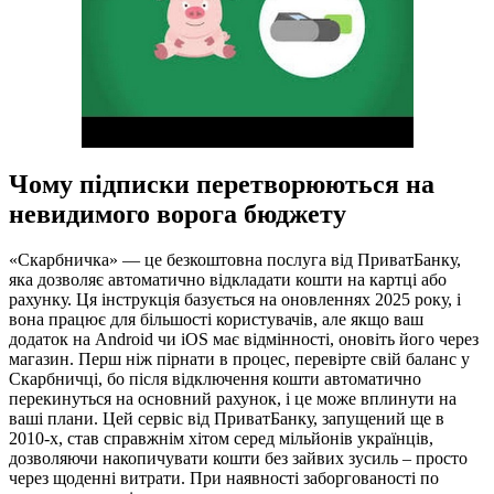
Чому підписки перетворюються на
невидимого ворога бюджету
«Скарбничка» — це безкоштовна послуга від ПриватБанку,
яка дозволяє автоматично відкладати кошти на картці або
рахунку. Ця інструкція базується на оновленнях 2025 року, і
вона працює для більшості користувачів, але якщо ваш
додаток на Android чи iOS має відмінності, оновіть його через
магазин. Перш ніж пірнати в процес, перевірте свій баланс у
Скарбничці, бо після відключення кошти автоматично
перекинуться на основний рахунок, і це може вплинути на
ваші плани. Цей сервіс від ПриватБанку, запущений ще в
2010-х, став справжнім хітом серед мільйонів українців,
дозволяючи накопичувати кошти без зайвих зусиль – просто
через щоденні витрати. При наявності заборгованості по