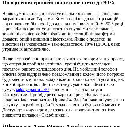
Повернення грошей: шанс повернути до 90%
Якщо сумніваєтеся, протестуйте альтернативи – і ваші гроші
заграють новими барвами. Кожен варіант додає шар емоцій –
від спокою стабільності до адреналіну інвестицій. У 2025 році
ПриватБанк пропонує депозити з гнучкими термінами, а
зовнішні сервіси як Monobank чи інвестиційні платформи
додають опції з вищими відсотками. Якщо є податки на
відсотки (за українським законодавством, 18% ПДФО), банк
утримає їх автоматично.
Якщо все зроблено правильно, з’явиться повідомлення про те,
що операція пройшла успішно і гроші будуть переведені
протягом одного календарного дня. На мобільний телефон
клієнта буде відправлено повідомлення з кодом, його потрібно
буде ввести в відповідному віконці. Якщо клієнт з усім згоден,
він вибирає опцію «Зняти частину суми» або «Зняти всю
суму»,
мфо україни 24/7
якщо ж ні — слід клікнути
«Скасувати». При відкритті картки ПриватБанку кожна
людина підключається до Приват24. Засоби накопичуються на
рахунку, а в разі потреби їх можна зняти в будь-який момент.
Доступ до входу отримує кожен клієнт автоматично після
відкриття вкладки «Скарбнички».
iPhone та App Store: Apple не здається