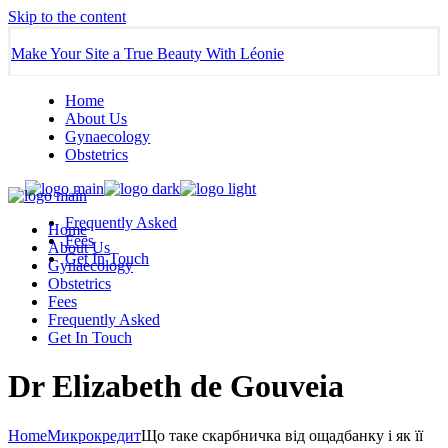
Skip to the content
Make Your Site a True Beauty With Léonie
Home
About Us
Gynaecology
Obstetrics
Frequently Asked
Home
Fees
About Us
Get In Touch
Gynaecology
Obstetrics
Fees
Frequently Asked
Get In Touch
Dr Elizabeth de Gouveia
Home
Микрокредит
Що таке скарбничка від ощадбанку і як її