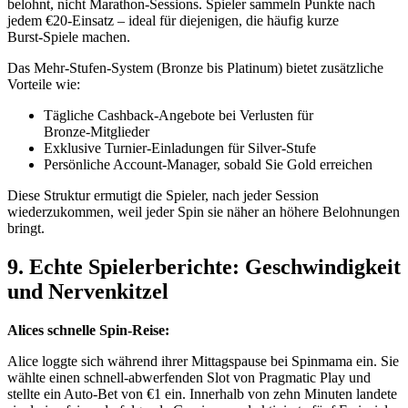
belohnt, nicht Marathon‑Sessions. Spieler sammeln Punkte nach
jedem €20‑Einsatz – ideal für diejenigen, die häufig kurze
Burst‑Spiele machen.
Das Mehr‑Stufen‑System (Bronze bis Platinum) bietet zusätzliche
Vorteile wie:
Tägliche Cashback‑Angebote bei Verlusten für
Bronze‑Mitglieder
Exklusive Turnier‑Einladungen für Silver‑Stufe
Persönliche Account‑Manager, sobald Sie Gold erreichen
Diese Struktur ermutigt die Spieler, nach jeder Session
wiederzukommen, weil jeder Spin sie näher an höhere Belohnungen
bringt.
9. Echte Spielerberichte: Geschwindigkeit
und Nervenkitzel
Alices schnelle Spin-Reise:
Alice loggte sich während ihrer Mittagspause bei Spinmama ein. Sie
wählte einen schnell‑abwerfenden Slot von Pragmatic Play und
stellte ein Auto‑Bet von €1 ein. Innerhalb von zehn Minuten landete