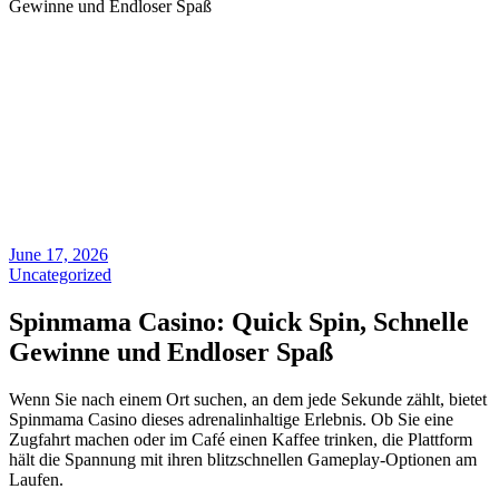
Gewinne und Endloser Spaß
June 17, 2026
Uncategorized
Spinmama Casino: Quick Spin, Schnelle
Gewinne und Endloser Spaß
Wenn Sie nach einem Ort suchen, an dem jede Sekunde zählt, bietet
Spinmama Casino dieses adrenalinhaltige Erlebnis. Ob Sie eine
Zugfahrt machen oder im Café einen Kaffee trinken, die Plattform
hält die Spannung mit ihren blitzschnellen Gameplay-Optionen am
Laufen.