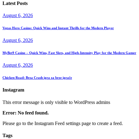
Latest Posts
August 6, 2026
Vegas Hero Casino: Quick Wins and Instant Thrills for the Modern Player
August 6, 2026
MyBet9 Casino – Quick Wins, Fast Slots, and High‑Intensity Play for the Modern Gamer
August 6, 2026
Chicken Road: Brza Crash igra za brze igrače
Instagram
This error message is only visible to WordPress admins
Error: No feed found.
Please go to the Instagram Feed settings page to create a feed.
Tags