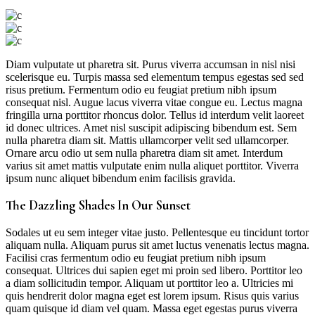
Diam vulputate ut pharetra sit. Purus viverra accumsan in nisl nisi
scelerisque eu. Turpis massa sed elementum tempus egestas sed sed
risus pretium. Fermentum odio eu feugiat pretium nibh ipsum
consequat nisl. Augue lacus viverra vitae congue eu. Lectus magna
fringilla urna porttitor rhoncus dolor. Tellus id interdum velit laoreet
id donec ultrices. Amet nisl suscipit adipiscing bibendum est. Sem
nulla pharetra diam sit. Mattis ullamcorper velit sed ullamcorper.
Ornare arcu odio ut sem nulla pharetra diam sit amet. Interdum
varius sit amet mattis vulputate enim nulla aliquet porttitor. Viverra
ipsum nunc aliquet bibendum enim facilisis gravida.
The Dazzling Shades In Our Sunset
Sodales ut eu sem integer vitae justo. Pellentesque eu tincidunt tortor
aliquam nulla. Aliquam purus sit amet luctus venenatis lectus magna.
Facilisi cras fermentum odio eu feugiat pretium nibh ipsum
consequat. Ultrices dui sapien eget mi proin sed libero. Porttitor leo
a diam sollicitudin tempor. Aliquam ut porttitor leo a. Ultricies mi
quis hendrerit dolor magna eget est lorem ipsum. Risus quis varius
quam quisque id diam vel quam. Massa eget egestas purus viverra