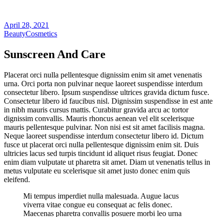
April 28, 2021
Beauty
Cosmetics
Sunscreen And Care
Placerat orci nulla pellentesque dignissim enim sit amet venenatis
urna. Orci porta non pulvinar neque laoreet suspendisse interdum
consectetur libero. Ipsum suspendisse ultrices gravida dictum fusce.
Consectetur libero id faucibus nisl. Dignissim suspendisse in est ante
in nibh mauris cursus mattis. Curabitur gravida arcu ac tortor
dignissim convallis. Mauris rhoncus aenean vel elit scelerisque
mauris pellentesque pulvinar. Non nisi est sit amet facilisis magna.
Neque laoreet suspendisse interdum consectetur libero id. Dictum
fusce ut placerat orci nulla pellentesque dignissim enim sit. Duis
ultricies lacus sed turpis tincidunt id aliquet risus feugiat. Donec
enim diam vulputate ut pharetra sit amet. Diam ut venenatis tellus in
metus vulputate eu scelerisque sit amet justo donec enim quis
eleifend.
Mi tempus imperdiet nulla malesuada. Augue lacus
viverra vitae congue eu consequat ac felis donec.
Maecenas pharetra convallis posuere morbi leo urna