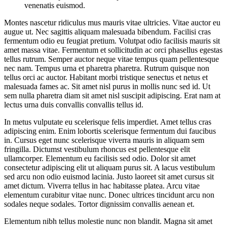
venenatis euismod.
Montes nascetur ridiculus mus mauris vitae ultricies. Vitae auctor eu
augue ut. Nec sagittis aliquam malesuada bibendum. Facilisi cras
fermentum odio eu feugiat pretium. Volutpat odio facilisis mauris sit
amet massa vitae. Fermentum et sollicitudin ac orci phasellus egestas
tellus rutrum. Semper auctor neque vitae tempus quam pellentesque
nec nam. Tempus urna et pharetra pharetra. Rutrum quisque non
tellus orci ac auctor. Habitant morbi tristique senectus et netus et
malesuada fames ac. Sit amet nisl purus in mollis nunc sed id. Ut
sem nulla pharetra diam sit amet nisl suscipit adipiscing. Erat nam at
lectus urna duis convallis convallis tellus id.
In metus vulputate eu scelerisque felis imperdiet. Amet tellus cras
adipiscing enim. Enim lobortis scelerisque fermentum dui faucibus
in. Cursus eget nunc scelerisque viverra mauris in aliquam sem
fringilla. Dictumst vestibulum rhoncus est pellentesque elit
ullamcorper. Elementum eu facilisis sed odio. Dolor sit amet
consectetur adipiscing elit ut aliquam purus sit. A lacus vestibulum
sed arcu non odio euismod lacinia. Justo laoreet sit amet cursus sit
amet dictum. Viverra tellus in hac habitasse platea. Arcu vitae
elementum curabitur vitae nunc. Donec ultrices tincidunt arcu non
sodales neque sodales. Tortor dignissim convallis aenean et.
Elementum nibh tellus molestie nunc non blandit. Magna sit amet