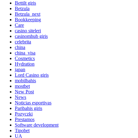
Bettilt giris
Betzula
Betzula_next
Bookkeeping
Care
casino siteleri
casinomhub giris
celebrita
china
china_visa
Cosmetics
Hydration
japan
Lord Сasino giris
mobilbahis
mostbet
New Post
News
Noticias esportivas
Paribahis giris
Pozyczki
Prestamos
Software development
Tipobet
UA