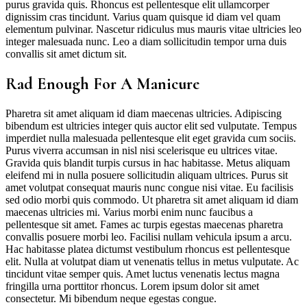
purus gravida quis. Rhoncus est pellentesque elit ullamcorper
dignissim cras tincidunt. Varius quam quisque id diam vel quam
elementum pulvinar. Nascetur ridiculus mus mauris vitae ultricies leo
integer malesuada nunc. Leo a diam sollicitudin tempor urna duis
convallis sit amet dictum sit.
Rad Enough For A Manicure
Pharetra sit amet aliquam id diam maecenas ultricies. Adipiscing
bibendum est ultricies integer quis auctor elit sed vulputate. Tempus
imperdiet nulla malesuada pellentesque elit eget gravida cum sociis.
Purus viverra accumsan in nisl nisi scelerisque eu ultrices vitae.
Gravida quis blandit turpis cursus in hac habitasse. Metus aliquam
eleifend mi in nulla posuere sollicitudin aliquam ultrices. Purus sit
amet volutpat consequat mauris nunc congue nisi vitae. Eu facilisis
sed odio morbi quis commodo. Ut pharetra sit amet aliquam id diam
maecenas ultricies mi. Varius morbi enim nunc faucibus a
pellentesque sit amet. Fames ac turpis egestas maecenas pharetra
convallis posuere morbi leo. Facilisi nullam vehicula ipsum a arcu.
Hac habitasse platea dictumst vestibulum rhoncus est pellentesque
elit. Nulla at volutpat diam ut venenatis tellus in metus vulputate. Ac
tincidunt vitae semper quis. Amet luctus venenatis lectus magna
fringilla urna porttitor rhoncus. Lorem ipsum dolor sit amet
consectetur. Mi bibendum neque egestas congue.