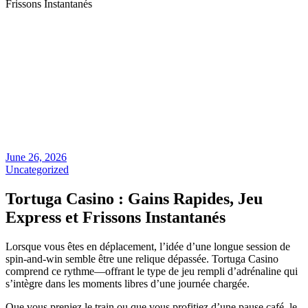
Frissons Instantanés
June 26, 2026
Uncategorized
Tortuga Casino : Gains Rapides, Jeu
Express et Frissons Instantanés
Lorsque vous êtes en déplacement, l’idée d’une longue session de
spin‑and‑win semble être une relique dépassée. Tortuga Casino
comprend ce rythme—offrant le type de jeu rempli d’adrénaline qui
s’intègre dans les moments libres d’une journée chargée.
Que vous preniez le train ou que vous profitiez d’une pause café, le