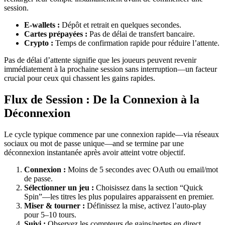
session.
E‑wallets :
Dépôt et retrait en quelques secondes.
Cartes prépayées :
Pas de délai de transfert bancaire.
Crypto :
Temps de confirmation rapide pour réduire l’attente.
Pas de délai d’attente signifie que les joueurs peuvent revenir
immédiatement à la prochaine session sans interruption—un facteur
crucial pour ceux qui chassent les gains rapides.
Flux de Session : De la Connexion à la
Déconnexion
Le cycle typique commence par une connexion rapide—via réseaux
sociaux ou mot de passe unique—and se termine par une
déconnexion instantanée après avoir atteint votre objectif.
Connexion :
Moins de 5 secondes avec OAuth ou email/mot
de passe.
Sélectionner un jeu :
Choisissez dans la section “Quick
Spin”—les titres les plus populaires apparaissent en premier.
Miser & tourner :
Définissez la mise, activez l’auto‑play
pour 5–10 tours.
Suivi :
Observez les compteurs de gains/pertes en direct.