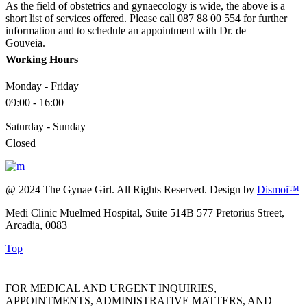
As the field of obstetrics and gynaecology is wide, the above is a
short list of services offered. Please call 087 88 00 554 for further
information and to schedule an appointment with Dr. de
Gouveia.
Working Hours
Monday - Friday
09:00 - 16:00
Saturday - Sunday
Closed
@ 2024 The Gynae Girl. All Rights Reserved. Design by
Dismoi™
Medi Clinic Muelmed Hospital, Suite 514B 577 Pretorius Street,
Arcadia, 0083
Top
FOR MEDICAL AND URGENT INQUIRIES,
APPOINTMENTS, ADMINISTRATIVE MATTERS, AND