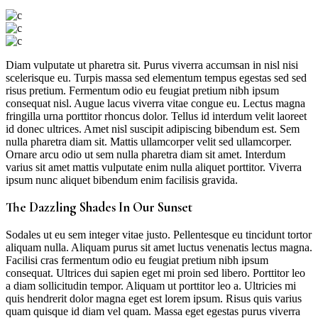
Diam vulputate ut pharetra sit. Purus viverra accumsan in nisl nisi
scelerisque eu. Turpis massa sed elementum tempus egestas sed sed
risus pretium. Fermentum odio eu feugiat pretium nibh ipsum
consequat nisl. Augue lacus viverra vitae congue eu. Lectus magna
fringilla urna porttitor rhoncus dolor. Tellus id interdum velit laoreet
id donec ultrices. Amet nisl suscipit adipiscing bibendum est. Sem
nulla pharetra diam sit. Mattis ullamcorper velit sed ullamcorper.
Ornare arcu odio ut sem nulla pharetra diam sit amet. Interdum
varius sit amet mattis vulputate enim nulla aliquet porttitor. Viverra
ipsum nunc aliquet bibendum enim facilisis gravida.
The Dazzling Shades In Our Sunset
Sodales ut eu sem integer vitae justo. Pellentesque eu tincidunt tortor
aliquam nulla. Aliquam purus sit amet luctus venenatis lectus magna.
Facilisi cras fermentum odio eu feugiat pretium nibh ipsum
consequat. Ultrices dui sapien eget mi proin sed libero. Porttitor leo
a diam sollicitudin tempor. Aliquam ut porttitor leo a. Ultricies mi
quis hendrerit dolor magna eget est lorem ipsum. Risus quis varius
quam quisque id diam vel quam. Massa eget egestas purus viverra