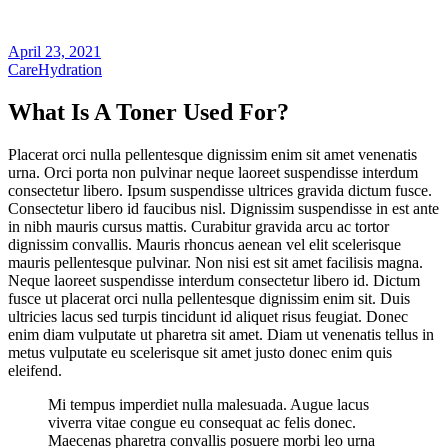
April 23, 2021
Care
Hydration
What Is A Toner Used For?
Placerat orci nulla pellentesque dignissim enim sit amet venenatis
urna. Orci porta non pulvinar neque laoreet suspendisse interdum
consectetur libero. Ipsum suspendisse ultrices gravida dictum fusce.
Consectetur libero id faucibus nisl. Dignissim suspendisse in est ante
in nibh mauris cursus mattis. Curabitur gravida arcu ac tortor
dignissim convallis. Mauris rhoncus aenean vel elit scelerisque
mauris pellentesque pulvinar. Non nisi est sit amet facilisis magna.
Neque laoreet suspendisse interdum consectetur libero id. Dictum
fusce ut placerat orci nulla pellentesque dignissim enim sit. Duis
ultricies lacus sed turpis tincidunt id aliquet risus feugiat. Donec
enim diam vulputate ut pharetra sit amet. Diam ut venenatis tellus in
metus vulputate eu scelerisque sit amet justo donec enim quis
eleifend.
Mi tempus imperdiet nulla malesuada. Augue lacus
viverra vitae congue eu consequat ac felis donec.
Maecenas pharetra convallis posuere morbi leo urna