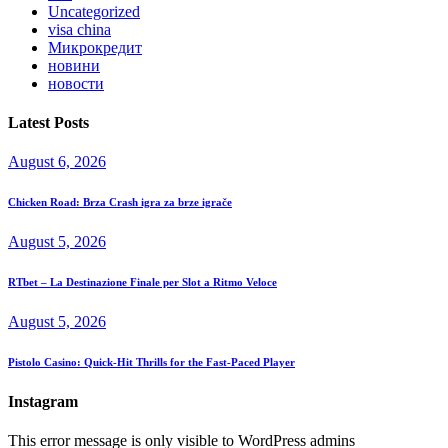
Uncategorized
visa china
Микрокредит
новини
новости
Latest Posts
August 6, 2026
Chicken Road: Brza Crash igra za brze igrače
August 5, 2026
RTbet – La Destinazione Finale per Slot a Ritmo Veloce
August 5, 2026
Pistolo Casino: Quick‑Hit Thrills for the Fast‑Paced Player
Instagram
This error message is only visible to WordPress admins