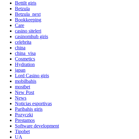
Bettilt giris
Betzula
Betzula_next
Bookkeeping
Care
casino siteleri
casinomhub giris
celebrita
china
china_visa
Cosmetics
Hydration
japan
Lord Сasino giris
mobilbahis
mostbet
New Post
News
Noticias esportivas
Paribahis giris
Pozyczki
Prestamos
Software development
Tipobet
UA