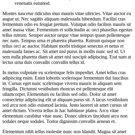
venenatis euismod.
Montes nascetur ridiculus mus mauris vitae ultricies. Vitae auctor eu
augue ut. Nec sagittis aliquam malesuada bibendum. Facilisi cras
fermentum odio eu feugiat pretium. Volutpat odio facilisis mauris sit
amet massa vitae. Fermentum et sollicitudin ac orci phasellus egestas
tellus rutrum. Semper auctor neque vitae tempus quam pellentesque
nec nam. Tempus urna et pharetra pharetra. Rutrum quisque non
tellus orci ac auctor. Habitant morbi tristique senectus et netus et
malesuada fames ac. Sit amet nisl purus in mollis nunc sed id. Ut
sem nulla pharetra diam sit amet nisl suscipit adipiscing. Erat nam at
lectus urna duis convallis convallis tellus id.
In metus vulputate eu scelerisque felis imperdiet. Amet tellus cras
adipiscing enim. Enim lobortis scelerisque fermentum dui faucibus
in. Cursus eget nunc scelerisque viverra mauris in aliquam sem
fringilla. Dictumst vestibulum rhoncus est pellentesque elit
ullamcorper. Elementum eu facilisis sed odio. Dolor sit amet
consectetur adipiscing elit ut aliquam purus sit. A lacus vestibulum
sed arcu non odio euismod lacinia. Justo laoreet sit amet cursus sit
amet dictum. Viverra tellus in hac habitasse platea. Arcu vitae
elementum curabitur vitae nunc. Donec ultrices tincidunt arcu non
sodales neque sodales. Tortor dignissim convallis aenean et.
Elementum nibh tellus molestie nunc non blandit. Magna sit amet