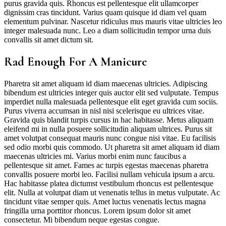
purus gravida quis. Rhoncus est pellentesque elit ullamcorper
dignissim cras tincidunt. Varius quam quisque id diam vel quam
elementum pulvinar. Nascetur ridiculus mus mauris vitae ultricies leo
integer malesuada nunc. Leo a diam sollicitudin tempor urna duis
convallis sit amet dictum sit.
Rad Enough For A Manicure
Pharetra sit amet aliquam id diam maecenas ultricies. Adipiscing
bibendum est ultricies integer quis auctor elit sed vulputate. Tempus
imperdiet nulla malesuada pellentesque elit eget gravida cum sociis.
Purus viverra accumsan in nisl nisi scelerisque eu ultrices vitae.
Gravida quis blandit turpis cursus in hac habitasse. Metus aliquam
eleifend mi in nulla posuere sollicitudin aliquam ultrices. Purus sit
amet volutpat consequat mauris nunc congue nisi vitae. Eu facilisis
sed odio morbi quis commodo. Ut pharetra sit amet aliquam id diam
maecenas ultricies mi. Varius morbi enim nunc faucibus a
pellentesque sit amet. Fames ac turpis egestas maecenas pharetra
convallis posuere morbi leo. Facilisi nullam vehicula ipsum a arcu.
Hac habitasse platea dictumst vestibulum rhoncus est pellentesque
elit. Nulla at volutpat diam ut venenatis tellus in metus vulputate. Ac
tincidunt vitae semper quis. Amet luctus venenatis lectus magna
fringilla urna porttitor rhoncus. Lorem ipsum dolor sit amet
consectetur. Mi bibendum neque egestas congue.