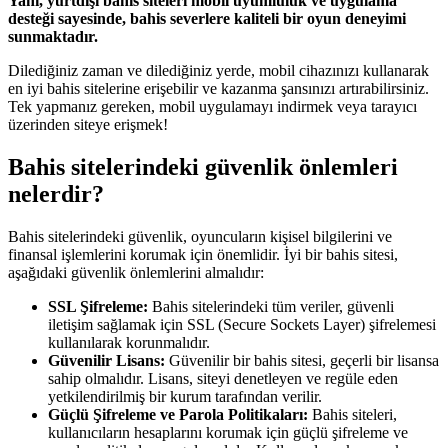
Yani, yurtdışı bahis siteleri mobil uyumluluk ve uygulama
desteği sayesinde, bahis severlere kaliteli bir oyun deneyimi
sunmaktadır.
Dilediğiniz zaman ve dilediğiniz yerde, mobil cihazınızı kullanarak
en iyi bahis sitelerine erişebilir ve kazanma şansınızı artırabilirsiniz.
Tek yapmanız gereken, mobil uygulamayı indirmek veya tarayıcı
üzerinden siteye erişmek!
Bahis sitelerindeki güvenlik önlemleri
nelerdir?
Bahis sitelerindeki güvenlik, oyuncuların kişisel bilgilerini ve
finansal işlemlerini korumak için önemlidir. İyi bir bahis sitesi,
aşağıdaki güvenlik önlemlerini almalıdır:
SSL Şifreleme:
Bahis sitelerindeki tüm veriler, güvenli
iletişim sağlamak için SSL (Secure Sockets Layer) şifrelemesi
kullanılarak korunmalıdır.
Güvenilir Lisans:
Güvenilir bir bahis sitesi, geçerli bir lisansa
sahip olmalıdır. Lisans, siteyi denetleyen ve regüle eden
yetkilendirilmiş bir kurum tarafından verilir.
Güçlü Şifreleme ve Parola Politikaları:
Bahis siteleri,
kullanıcıların hesaplarını korumak için güçlü şifreleme ve