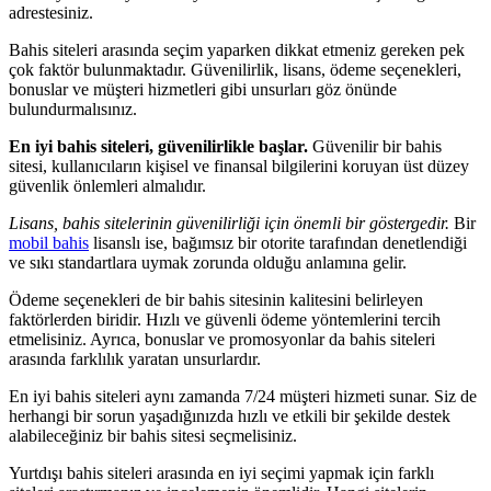
adrestesiniz.
Bahis siteleri arasında seçim yaparken dikkat etmeniz gereken pek
çok faktör bulunmaktadır. Güvenilirlik, lisans, ödeme seçenekleri,
bonuslar ve müşteri hizmetleri gibi unsurları göz önünde
bulundurmalısınız.
En iyi bahis siteleri, güvenilirlikle başlar.
Güvenilir bir bahis
sitesi, kullanıcıların kişisel ve finansal bilgilerini koruyan üst düzey
güvenlik önlemleri almalıdır.
Lisans, bahis sitelerinin güvenilirliği için önemli bir göstergedir.
Bir
mobil bahis
lisanslı ise, bağımsız bir otorite tarafından denetlendiği
ve sıkı standartlara uymak zorunda olduğu anlamına gelir.
Ödeme seçenekleri de bir bahis sitesinin kalitesini belirleyen
faktörlerden biridir. Hızlı ve güvenli ödeme yöntemlerini tercih
etmelisiniz. Ayrıca, bonuslar ve promosyonlar da bahis siteleri
arasında farklılık yaratan unsurlardır.
En iyi bahis siteleri aynı zamanda 7/24 müşteri hizmeti sunar. Siz de
herhangi bir sorun yaşadığınızda hızlı ve etkili bir şekilde destek
alabileceğiniz bir bahis sitesi seçmelisiniz.
Yurtdışı bahis siteleri arasında en iyi seçimi yapmak için farklı