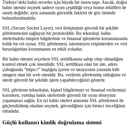
Türkiye’deki bahis severler için büyük bir önem taşır. Ancak, doğru
bahis sitesini seçmek sadece oyun çeşitliliği veya bonus teklifleri ile
sınırlı değildir; aynı zamanda güvenlik faktörü de göz önünde
bulundurulmalıdır.
SSL (Secure Socket Layer), veri iletişiminin güvenli bir şekilde
şifrelenmesini sağlayan bir protokoldür. Bu teknoloji, bahis
sitelerindeki müşteri bilgilerinin ve finansal işlemlerin korunmasında
kritik bir rol oynar. SSL şifrelemesi, istenmeyen erişimlerden ve veri
hırsızlığından korunmanın en etkili yoludur.
Bir bahis sitesini seçerken SSL sertifikasına sahip olup olmadığını
kontrol etmek çok önemlidir. SSL sertifikası olan bir site, adres
çubuğunda “https://” başlığını içeren ve tarayıcının yanında kilit
simgesi olan bir web sitesidir. Bu, verilerin şifrelenmiş olduğunu ve
sitede güvenli bir şekilde işlem yapabileceğinizi gösterir.
SSL şifreleme teknolojisi, kişisel bilgilerinizi ve finansal verilerinizi
korurken, yurtdışı bahis sitelerinde güvenli bir oyun deneyimi
yaşamanızı sağlar. En iyi bahis siteleri arasında SSL şifrelemesi ile
güçlendirilmiş olanları seçmek, güvenliğiniz için birinci önceliğiniz
olmalıdır.
Güçlü kullanıcı kimlik doğrulama sistemi