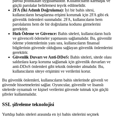
parola politikaları uygulamalıdır. Kullanıcıların karmaşık ve
güçlü parolalar belirlemesi teşvik edilmelidir.
2FA (İki Adımlı Doğrulama):
İyi bir bahis sitesi,
kullanıcıların hesaplarına erişimi korumak için 2FA gibi ek
güvenlik önlemleri sunmalıdır. 2FA, kullanıcıların hem
parolalarını hem de bir doğrulama kodunu girmelerini
gerektirir.
Hızlı Ödeme ve Güvence:
Bahis siteleri, kullanıcıların hızlı
ve güvenceli ödemeler yapmasını sağlamalıdır. Bu, güvenilir
ödeme yöntemlerinin yanı sıra, kullanıcıların finansal
bilgilerinin güvende olduğunu sağlayan güvenlik önlemlerini
gerektirir.
Güvenlik Duvarı ve Anti-DDoS:
Bahis siteleri, sitede olası
saldırılara karşı koruma sağlamak için güvenlik duvarları ve
anti-DDoS önlemleri gibi teknik önlemler almalıdır. Bu,
kullanıcıların siteye erişimini ve verilerini korur.
Bu güvenlik önlemleri, kullanıcıların bahis sitelerinde güvenli ve
güvende hissetmelerini sağlar. Oyuncular, güvenilir ve lisanslı
sitelerde oynamalı ve kişisel verilerini güvende tutmak için güçlü
şifreler kullanmalıdır.
SSL şifreleme teknolojisi
Yurtdışı bahis siteleri arasında en iyi bahis sitelerini seçmek