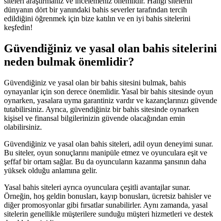
siteleri araştırmanız ve incelemeniz önemlidir. Hangi sitelerin
dünyanın dört bir yanındaki bahis severler tarafından tercih
edildiğini öğrenmek için bize katılın ve en iyi bahis sitelerini
keşfedin!
Güvendiğiniz ve yasal olan bahis sitelerini
neden bulmak önemlidir?
Güvendiğiniz ve yasal olan bir bahis sitesini bulmak, bahis
oynayanlar için son derece önemlidir. Yasal bir bahis sitesinde oyun
oynarken, yasalara uyma garantiniz vardır ve kazançlarınızı güvende
tutabilirsiniz. Ayrıca, güvendiğiniz bir bahis sitesinde oynarken
kişisel ve finansal bilgilerinizin güvende olacağından emin
olabilirsiniz.
Güvendiğiniz ve yasal olan bahis siteleri, adil oyun deneyimi sunar.
Bu siteler, oyun sonuçlarını manipüle etmez ve oyunculara eşit ve
şeffaf bir ortam sağlar. Bu da oyuncuların kazanma şansının daha
yüksek olduğu anlamına gelir.
Yasal bahis siteleri ayrıca oyunculara çeşitli avantajlar sunar.
Örneğin, hoş geldin bonusları, kayıp bonusları, ücretsiz bahisler ve
diğer promosyonlar gibi fırsatlar sunabilirler. Aynı zamanda, yasal
sitelerin genellikle müşterilere sunduğu müşteri hizmetleri ve destek