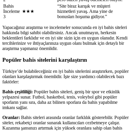
Bahis
“Site biraz karışık ve müşteri
İnceleme
★★★
hizmetleri yavaş. Ama yine de
3
bonusları hoşuma gidiyor.”
Yapacağınız araştırma ve incelemeler sonucunda en iyi bahis siteleri
hakkında bilgi sahibi olabilirsiniz. Ancak unutmayın, herkesin
beklentileri farklıdır ve en iyi site sizin için en uygun olanıdır. Kendi
tercihlerinize ve ihtiyaçlarınıza uygun olanı bulmak için detaylı bir
araştırma yapmanız önemlidir.
Popüler bahis sitelerini karşılaştırın
Türkiye’de bulabileceğiniz en iyi bahis sitelerini araştırırken, popüler
olanları karşılaştırmak önemlidir. İşte size yardımcı olabilecek bazı
faktörler:
Bahis çeşitliliği:
Popüler bahis siteleri, geniş bir spor ve etkinlik
yelpazesi sunar. Futbol, basketbol, tenis, voleybol gibi popüler
sporların yanı sıra, daha az bilinen sporlara da bahis yapabilme
imkanı sağlar.
Oranlar:
Bahis siteleri arasında oranlar farklılık gösterebilir. Popüler
siteler, rekabetçi oranlar sunarak kullanıcıları cezbetmeye çalışır.
Kazanma şansınızı artırmak için yüksek oranlara sahip olan bahis