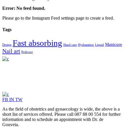
Error: No feed found.
Please go to the Instagram Feed settings page to create a feed.
Tags
Fast absorbing
Manicure
Design
Hand care
Hydratation
Liquid
Nail art
Pedicure
FB
IN
TW
As the field of obstetrics and gynaecology is wide, the above is a
short list of services offered. Please call 087 88 00 554 for further
information and to schedule an appointment with Dr. de
Gouveia.