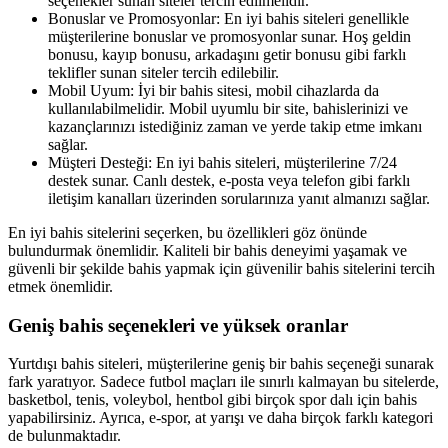
seçenekler sunan siteler tercih edilmelidir.
Bonuslar ve Promosyonlar: En iyi bahis siteleri genellikle
müşterilerine bonuslar ve promosyonlar sunar. Hoş geldin
bonusu, kayıp bonusu, arkadaşını getir bonusu gibi farklı
teklifler sunan siteler tercih edilebilir.
Mobil Uyum: İyi bir bahis sitesi, mobil cihazlarda da
kullanılabilmelidir. Mobil uyumlu bir site, bahislerinizi ve
kazançlarınızı istediğiniz zaman ve yerde takip etme imkanı
sağlar.
Müşteri Desteği: En iyi bahis siteleri, müşterilerine 7/24
destek sunar. Canlı destek, e-posta veya telefon gibi farklı
iletişim kanalları üzerinden sorularınıza yanıt almanızı sağlar.
En iyi bahis sitelerini seçerken, bu özellikleri göz önünde
bulundurmak önemlidir. Kaliteli bir bahis deneyimi yaşamak ve
güvenli bir şekilde bahis yapmak için güvenilir bahis sitelerini tercih
etmek önemlidir.
Geniş bahis seçenekleri ve yüksek oranlar
Yurtdışı bahis siteleri, müşterilerine geniş bir bahis seçeneği sunarak
fark yaratıyor. Sadece futbol maçları ile sınırlı kalmayan bu sitelerde,
basketbol, tenis, voleybol, hentbol gibi birçok spor dalı için bahis
yapabilirsiniz. Ayrıca, e-spor, at yarışı ve daha birçok farklı kategori
de bulunmaktadır.