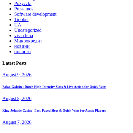
Pozyczki
Prestamos
Software development
Tipobet
UA
Uncategorized
visa china
Микрокредит
новини
новости
Latest Posts
August 9, 2026
Baloo Goksite: Dutch High‑Intensity Slots & Live Action for Quick Wins
August 8, 2026
King Johnnie Casino: Fast‑Paced Slots & Quick Wins for Aussie Players
August 7, 2026