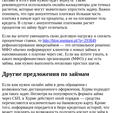
сколько в итоге вам нужно будет вернуть. Также
рекомендуется использовать онлайн-калькуляторы для точных
расчетов, которые могут значительно упростить задачу. Важно
понимать, что при аннуитетных платежах большая часть
платежа в начале идет на проценты, а не на погашение тела
кредита. В случае с аннуитетными платежами расчет
процентов по займу будет отличаться.
Если вы хотите уменьшить свою долговую нагрузку и снизить
процентные ставки, то
http://blog.gumtarg.pl/?p=293849
рефинансирование микрозаймов — это оптимальное решение.
МФО обычно информируют клиентов о новых займах и
напоминаниях о платеже через смс. Если вы хотите узнать, в
каких микрофинансовых организациях (МФО) у вас есть
займы, вам нужно выполнить несколько простых шагов.
Другие предложения по займам
Если вам нужен онлайн займ в день обращения с
возможностью дистанционного оформления, Хурма подходит
для таких задач. Несмотря на популярность формата займа
через СБП, в Хурме действует иной порядок — средства
перечисляются исключительно на банковскую карту. Кроме
того, информация передается в бюро кредитных историй, что
может повлиять на возможность получить кредит или займ в