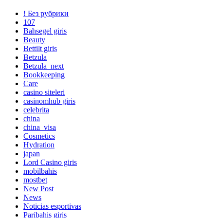
! Без рубрики
107
Bahsegel giris
Beauty
Bettilt giris
Betzula
Betzula_next
Bookkeeping
Care
casino siteleri
casinomhub giris
celebrita
china
china_visa
Cosmetics
Hydration
japan
Lord Сasino giris
mobilbahis
mostbet
New Post
News
Noticias esportivas
Paribahis giris