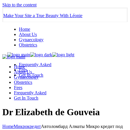
Skip to the content
Make Your Site a True Beauty With Léonie
Home
About Us
Gynaecology
Obstetrics
Frequently Asked
Home
Fees
About Us
Get In Touch
Gynaecology
Obstetrics
Fees
Frequently Asked
Get In Touch
Dr Elizabeth de Gouveia
Home
Микрокредит
Автоломбард Алматы Микро кредит под