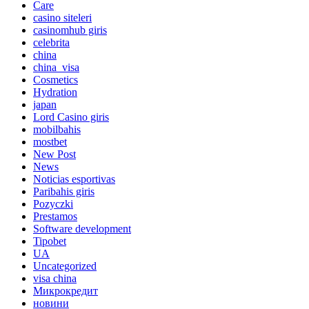
Care
casino siteleri
casinomhub giris
celebrita
china
china_visa
Cosmetics
Hydration
japan
Lord Сasino giris
mobilbahis
mostbet
New Post
News
Noticias esportivas
Paribahis giris
Pozyczki
Prestamos
Software development
Tipobet
UA
Uncategorized
visa china
Микрокредит
новини