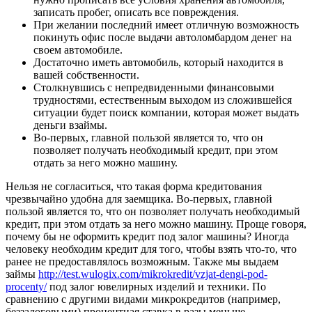
записать пробег, описать все повреждения.
При желании последний имеет отличную возможность
покинуть офис после выдачи автоломбардом денег на
своем автомобиле.
Достаточно иметь автомобиль, который находится в
вашей собственности.
Столкнувшись с непредвиденными финансовыми
трудностями, естественным выходом из сложившейся
ситуации будет поиск компании, которая может выдать
деньги взаймы.
Во-первых, главной пользой является то, что он
позволяет получать необходимый кредит, при этом
отдать за него можно машину.
Нельзя не согласиться, что такая форма кредитования
чрезвычайно удобна для заемщика. Во-первых, главной
пользой является то, что он позволяет получать необходимый
кредит, при этом отдать за него можно машину. Проще говоря,
почему бы не оформить кредит под залог машины? Иногда
человеку необходим кредит для того, чтобы взять что-то, что
ранее не предоставлялось возможным. Также мы выдаем
займы
http://test.wulogix.com/mikrokredit/vzjat-dengi-pod-
procenty/
под залог ювелирных изделий и техники. По
сравнению с другими видами микрокредитов (например,
беззалоговыми) процентная ставка в разы меньше.