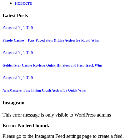
новости
Latest Posts
August 7, 2026
Pistolo Casino – Fast‑Paced Slots & Live Action for Rapid Wins
August 7, 2026
Golden Star Casino Review: Quick‑Hit Slots and Fast‑Track Wins
August 7, 2026
AviaMasters: Fast‑Flying Crash Action for Quick Wins
Instagram
This error message is only visible to WordPress admins
Error: No feed found.
Please go to the Instagram Feed settings page to create a feed.