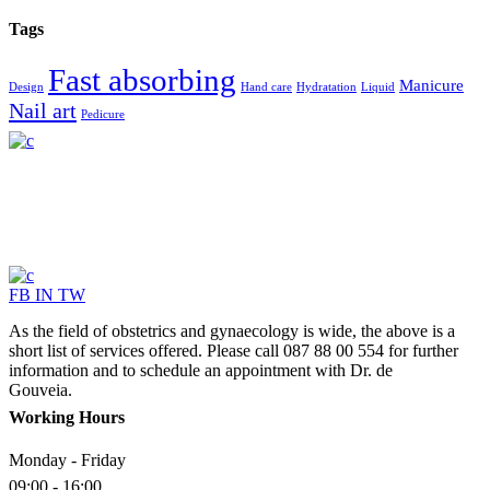
Tags
Fast absorbing
Manicure
Design
Hand care
Hydratation
Liquid
Nail art
Pedicure
FB
IN
TW
As the field of obstetrics and gynaecology is wide, the above is a
short list of services offered. Please call 087 88 00 554 for further
information and to schedule an appointment with Dr. de
Gouveia.
Working Hours
Monday - Friday
09:00 - 16:00