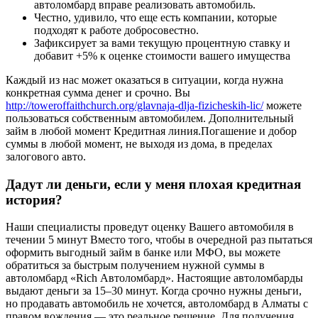
автоломбард вправе реализовать автомобиль.
Честно, удивило, что еще есть компании, которые
подходят к работе добросовестно.
Зафиксирует за вами текущую процентную ставку и
добавит +5% к оценке стоимости вашего имущества
Каждый из нас может оказаться в ситуации, когда нужна
конкретная сумма денег и срочно. Вы
http://toweroffaithchurch.org/glavnaja-dlja-fizicheskih-lic/
можете
пользоваться собственным автомобилем. Дополнительный
займ в любой момент Кредитная линия.Погашение и добор
суммы в любой момент, не выходя из дома, в пределах
залогового авто.
Дадут ли деньги, если у меня плохая кредитная
история?
Наши специалисты проведут оценку Вашего автомобиля в
течении 5 минут Вместо того, чтобы в очередной раз пытаться
оформить выгодный займ в банке или МФО, вы можете
обратиться за быстрым получением нужной суммы в
автоломбард «Rich Автоломбард». Настоящие автоломбарды
выдают деньги за 15–30 минут. Когда срочно нужны деньги,
но продавать автомобиль не хочется, автоломбард в Алматы с
правом вождения — это реальное решение. Для получения