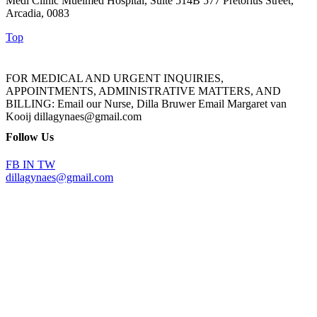
Medi Clinic Muelmed Hospital, Suite 514B 577 Pretorius Street,
Arcadia, 0083
Top
FOR MEDICAL AND URGENT INQUIRIES,
APPOINTMENTS, ADMINISTRATIVE MATTERS, AND
BILLING: Email our Nurse, Dilla Bruwer Email Margaret van
Kooij dillagynaes@gmail.com
Follow Us
FB
IN
TW
dillagynaes@gmail.com