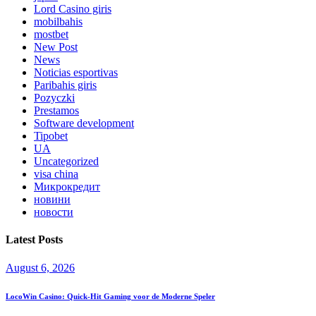
Lord Сasino giris
mobilbahis
mostbet
New Post
News
Noticias esportivas
Paribahis giris
Pozyczki
Prestamos
Software development
Tipobet
UA
Uncategorized
visa china
Микрокредит
новини
новости
Latest Posts
August 6, 2026
LocoWin Casino: Quick‑Hit Gaming voor de Moderne Speler