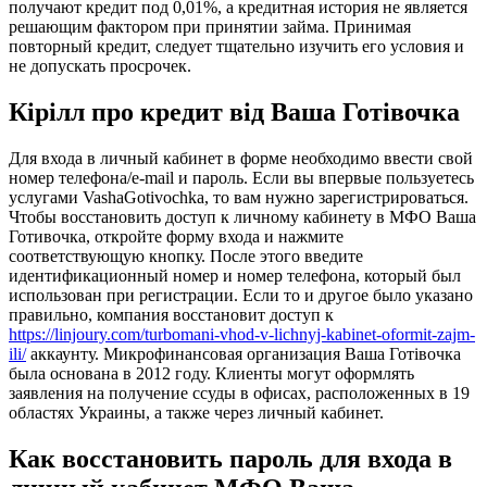
получают кредит под 0,01%, а кредитная история не является
решающим фактором при принятии займа. Принимая
повторный кредит, следует тщательно изучить его условия и
не допускать просрочек.
Кірілл про кредит від Ваша Готівочка
Для входа в личный кабинет в форме необходимо ввести свой
номер телефона/e-mail и пароль. Если вы впервые пользуетесь
услугами VashaGotivochka, то вам нужно зарегистрироваться.
Чтобы восстановить доступ к личному кабинету в МФО Ваша
Готивочка, откройте форму входа и нажмите
соответствующую кнопку. После этого введите
идентификационный номер и номер телефона, который был
использован при регистрации. Если то и другое было указано
правильно, компания восстановит доступ к
https://linjoury.com/turbomani-vhod-v-lichnyj-kabinet-oformit-zajm-
ili/
аккаунту. Микрофинансовая организация Ваша Готівочка
была основана в 2012 году. Клиенты могут оформлять
заявления на получение ссуды в офисах, расположенных в 19
областях Украины, а также через личный кабинет.
Как восстановить пароль для входа в