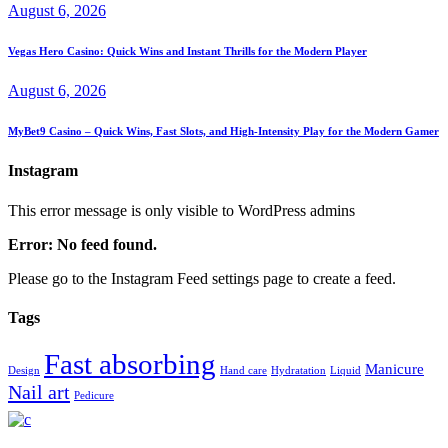
August 6, 2026
Vegas Hero Casino: Quick Wins and Instant Thrills for the Modern Player
August 6, 2026
MyBet9 Casino – Quick Wins, Fast Slots, and High‑Intensity Play for the Modern Gamer
Instagram
This error message is only visible to WordPress admins
Error: No feed found.
Please go to the Instagram Feed settings page to create a feed.
Tags
Fast absorbing
Manicure
Design
Hand care
Hydratation
Liquid
Nail art
Pedicure