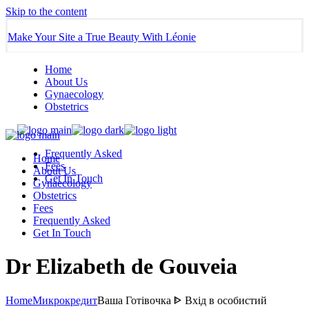
Skip to the content
Make Your Site a True Beauty With Léonie
Home
About Us
Gynaecology
Obstetrics
Frequently Asked
Home
Fees
About Us
Get In Touch
Gynaecology
Obstetrics
Fees
Frequently Asked
Get In Touch
Dr Elizabeth de Gouveia
Home
Микрокредит
Ваша Готівочка ᐈ Вхід в особистий