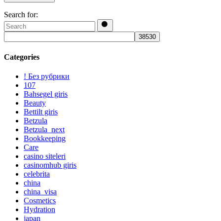
Search for:
Categories
! Без рубрики
107
Bahsegel giris
Beauty
Bettilt giris
Betzula
Betzula_next
Bookkeeping
Care
casino siteleri
casinomhub giris
celebrita
china
china_visa
Cosmetics
Hydration
japan