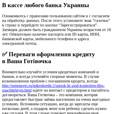
В кассе любого банка Украины
Ознакомьтесь с правилами пользования сайтом и с согласием
на обработку данных. После этого установите знак “галочки”
в строке и перейдите по кнопке “Зарегистрироваться”.
Заемщик должен быть гражданином Украины возрастом от 18
лет. Обязательно наличие паспорта или ID карты, ИНН,
банковской карты, мобильного телефона и адреса
электронной почты.
✅ Переваги оформлення кредиту
в Ваша Готівочка
Внимательно изучайте условия кредитных компаний и
банков, и всегда уточняйте спорные моменты. В случае
возникновения проблем с погашением кредита, всегда
http://semotavto.ru/mikrokredit-2/spisok-lic-pod-kontrolem-libo-
znachitelnym.html
идите на контакт с кредитором и пытайтесь
договориться. Ваша Готівочка – это компания, которая
предоставляет быстрые займы населению на очень выгодных
условиях. Вспомним ситуацию, когда до зарплаты еще
несколько дней, а подарок жене или ребенку сделать нужно
уже сегодня. В этом случае поможет микрофинансовая