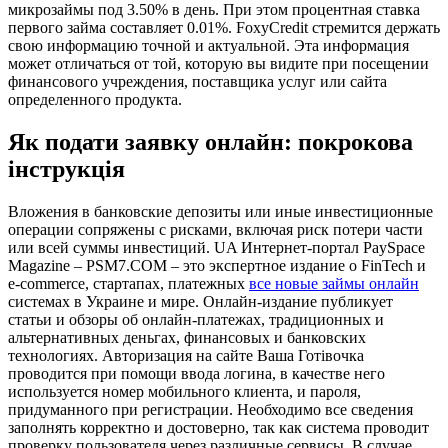
микрозаймы под 3.50% в день. При этом процентная ставка
первого займа составляет 0.01%. FoxyCredit стремится держать
свою информацию точной и актуальной. Эта информация
может отличаться от той, которую вы видите при посещении
финансового учреждения, поставщика услуг или сайта
определенного продукта.
Як подати заявку онлайн: покрокова
інструкція
Вложения в банковские депозиты или иные инвестиционные
операции сопряжены с рисками, включая риск потери части
или всей суммы инвестиций. UA Интернет-портал PaySpace
Magazine – PSM7.COM – это экспертное издание о FinTech и
e-commerce, стартапах, платежных
все новые займы онлайн
системах в Украине и мире. Онлайн-издание публикует
статьи и обзоры об онлайн-платежах, традиционных и
альтернативных деньгах, финансовых и банковских
технологиях. Авторизация на сайте Ваша Готівочка
проводится при помощи ввода логина, в качестве него
используется номер мобильного клиента, и пароля,
придуманного при регистрации. Необходимо все сведения
заполнять корректно и достоверно, так как система проводит
проверку пользователя через различные сервисы. В случае