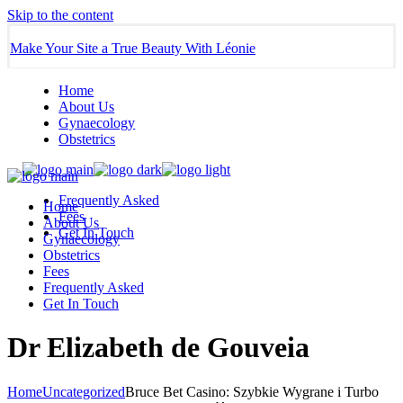
Skip to the content
Make Your Site a True Beauty With Léonie
Home
About Us
Gynaecology
Obstetrics
Frequently Asked
Home
Fees
About Us
Get In Touch
Gynaecology
Obstetrics
Fees
Frequently Asked
Get In Touch
Dr Elizabeth de Gouveia
Home
Uncategorized
Bruce Bet Casino: Szybkie Wygrane i Turbo