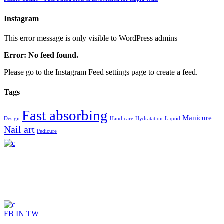
Instagram
This error message is only visible to WordPress admins
Error: No feed found.
Please go to the Instagram Feed settings page to create a feed.
Tags
Fast absorbing
Manicure
Design
Hand care
Hydratation
Liquid
Nail art
Pedicure
FB
IN
TW