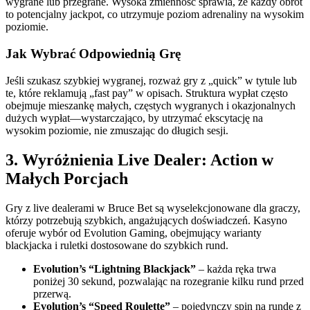
wygrane lub przegrane. Wysoka zmienność sprawia, że każdy obrót
to potencjalny jackpot, co utrzymuje poziom adrenaliny na wysokim
poziomie.
Jak Wybrać Odpowiednią Grę
Jeśli szukasz szybkiej wygranej, rozważ gry z „quick” w tytule lub
te, które reklamują „fast pay” w opisach. Struktura wypłat często
obejmuje mieszankę małych, częstych wygranych i okazjonalnych
dużych wypłat—wystarczająco, by utrzymać ekscytację na
wysokim poziomie, nie zmuszając do długich sesji.
3. Wyróżnienia Live Dealer: Action w
Małych Porcjach
Gry z live dealerami w Bruce Bet są wyselekcjonowane dla graczy,
którzy potrzebują szybkich, angażujących doświadczeń. Kasyno
oferuje wybór od Evolution Gaming, obejmujący warianty
blackjacka i ruletki dostosowane do szybkich rund.
Evolution’s “Lightning Blackjack”
– każda ręka trwa
poniżej 30 sekund, pozwalając na rozegranie kilku rund przed
przerwą.
Evolution’s “Speed Roulette”
– pojedynczy spin na rundę z