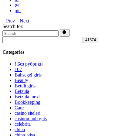
tw
pin
Prev
Next
Search for:
Categories
! Без рубрики
107
Bahsegel giris
Beauty
Bettilt giris
Betzula
Betzula_next
Bookkeeping
Care
casino siteleri
casinomhub giris
celebrita
china
china_visa