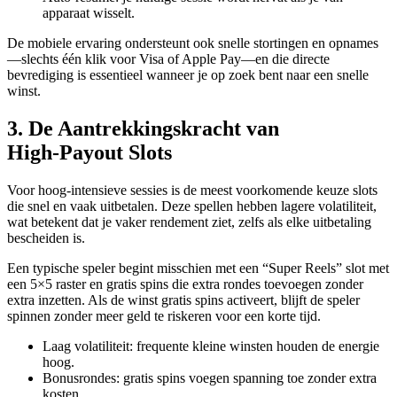
apparaat wisselt.
De mobiele ervaring ondersteunt ook snelle stortingen en opnames
—slechts één klik voor Visa of Apple Pay—en die directe
bevrediging is essentieel wanneer je op zoek bent naar een snelle
winst.
3. De Aantrekkingskracht van
High‑Payout Slots
Voor hoog‑intensieve sessies is de meest voorkomende keuze slots
die snel en vaak uitbetalen. Deze spellen hebben lagere volatiliteit,
wat betekent dat je vaker rendement ziet, zelfs als elke uitbetaling
bescheiden is.
Een typische speler begint misschien met een “Super Reels” slot met
een 5×5 raster en gratis spins die extra rondes toevoegen zonder
extra inzetten. Als de winst gratis spins activeert, blijft de speler
spinnen zonder meer geld te riskeren voor een korte tijd.
Laag volatiliteit: frequente kleine winsten houden de energie
hoog.
Bonusrondes: gratis spins voegen spanning toe zonder extra
kosten.