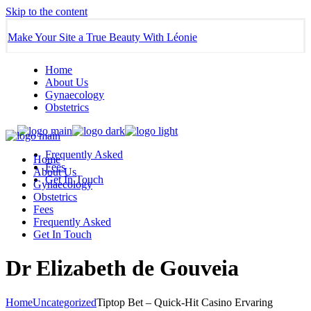
Skip to the content
Make Your Site a True Beauty With Léonie
Home
About Us
Gynaecology
Obstetrics
Frequently Asked
Home
Fees
About Us
Get In Touch
Gynaecology
Obstetrics
Fees
Frequently Asked
Get In Touch
Dr Elizabeth de Gouveia
Home
Uncategorized
Tiptop Bet – Quick‑Hit Casino Ervaring