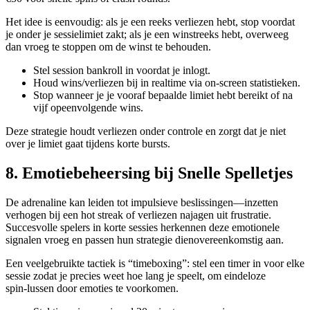
Het idee is eenvoudig: als je een reeks verliezen hebt, stop voordat
je onder je sessielimiet zakt; als je een winstreeks hebt, overweeg
dan vroeg te stoppen om de winst te behouden.
Stel session bankroll in voordat je inlogt.
Houd wins/verliezen bij in realtime via on-screen statistieken.
Stop wanneer je je vooraf bepaalde limiet hebt bereikt of na
vijf opeenvolgende wins.
Deze strategie houdt verliezen onder controle en zorgt dat je niet
over je limiet gaat tijdens korte bursts.
8. Emotiebeheersing bij Snelle Spelletjes
De adrenaline kan leiden tot impulsieve beslissingen—inzetten
verhogen bij een hot streak of verliezen najagen uit frustratie.
Succesvolle spelers in korte sessies herkennen deze emotionele
signalen vroeg en passen hun strategie dienovereenkomstig aan.
Een veelgebruikte tactiek is “timeboxing”: stel een timer in voor elke
sessie zodat je precies weet hoe lang je speelt, om eindeloze
spin‑lussen door emoties te voorkomen.