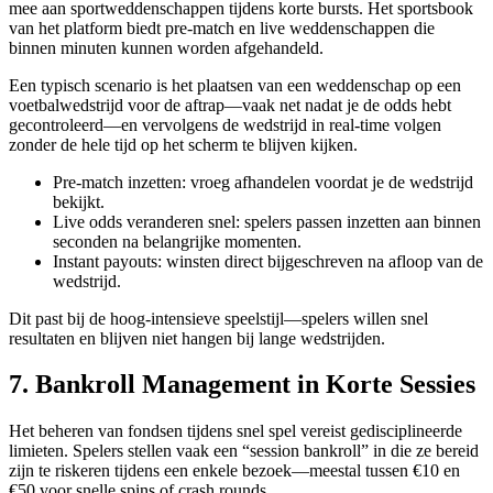
mee aan sportweddenschappen tijdens korte bursts. Het sportsbook
van het platform biedt pre‑match en live weddenschappen die
binnen minuten kunnen worden afgehandeld.
Een typisch scenario is het plaatsen van een weddenschap op een
voetbalwedstrijd voor de aftrap—vaak net nadat je de odds hebt
gecontroleerd—en vervolgens de wedstrijd in real-time volgen
zonder de hele tijd op het scherm te blijven kijken.
Pre‑match inzetten: vroeg afhandelen voordat je de wedstrijd
bekijkt.
Live odds veranderen snel: spelers passen inzetten aan binnen
seconden na belangrijke momenten.
Instant payouts: winsten direct bijgeschreven na afloop van de
wedstrijd.
Dit past bij de hoog‑intensieve speelstijl—spelers willen snel
resultaten en blijven niet hangen bij lange wedstrijden.
7. Bankroll Management in Korte Sessies
Het beheren van fondsen tijdens snel spel vereist gedisciplineerde
limieten. Spelers stellen vaak een “session bankroll” in die ze bereid
zijn te riskeren tijdens een enkele bezoek—meestal tussen €10 en
€50 voor snelle spins of crash rounds.