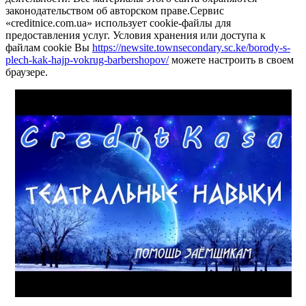
законодательством об авторском праве.Сервис
«creditnice.com.ua» использует cookie-файлы для
предоставления услуг. Условия хранения или доступа к
файлам cookie Вы
https://newsite.townsecondary.sc.ke/borody-s-
plech-kak-hajp-vokrug-barbershopov/
можете настроить в своем
браузере.