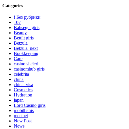
Categories
! Без рубрики
107
Bahsegel giris
Beauty
Bettilt giris
Betzula
Betzula_next
Bookkeeping
Care
casino siteleri
casinomhub giris
celebrita
china
china_visa
Cosmetics
Hydration
japan
Lord Сasino giris
mobilbahis
mostbet
New Post
News