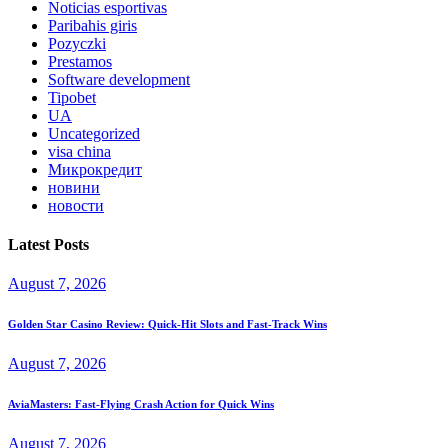
Noticias esportivas
Paribahis giris
Pozyczki
Prestamos
Software development
Tipobet
UA
Uncategorized
visa china
Микрокредит
новини
новости
Latest Posts
August 7, 2026
Golden Star Casino Review: Quick‑Hit Slots and Fast‑Track Wins
August 7, 2026
AviaMasters: Fast‑Flying Crash Action for Quick Wins
August 7, 2026