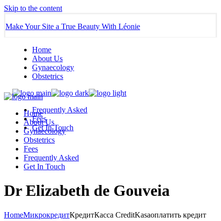
Skip to the content
Make Your Site a True Beauty With Léonie
Home
About Us
Gynaecology
Obstetrics
Frequently Asked
Home
Fees
About Us
Get In Touch
Gynaecology
Obstetrics
Fees
Frequently Asked
Get In Touch
Dr Elizabeth de Gouveia
Home
Микрокредит
КредитКасса CreditKasa️оплатить кредит