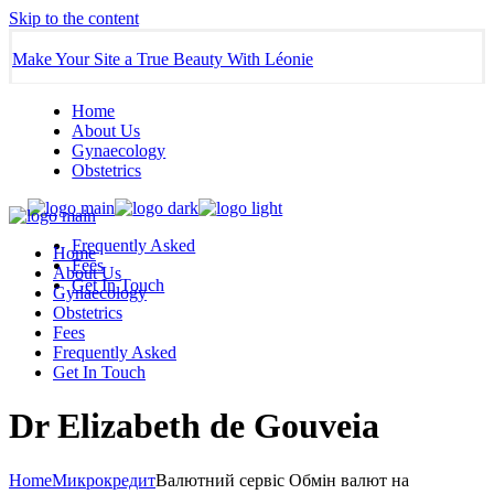
Skip to the content
Make Your Site a True Beauty With Léonie
Home
About Us
Gynaecology
Obstetrics
Frequently Asked
Home
Fees
About Us
Get In Touch
Gynaecology
Obstetrics
Fees
Frequently Asked
Get In Touch
Dr Elizabeth de Gouveia
Home
Микрокредит
Валютний сервіс Обмін валют на