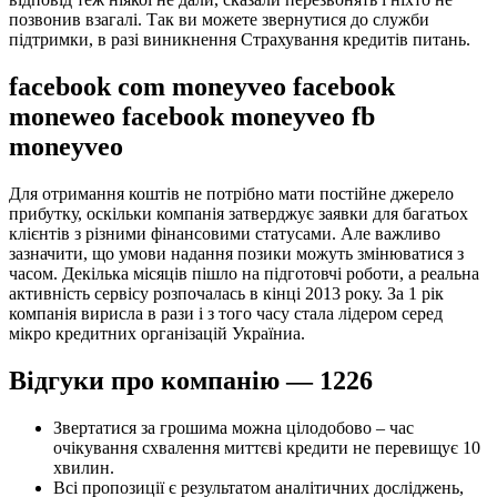
позвонив взагалі. Так ви можете звернутися до служби
підтримки, в разі виникнення Страхування кредитів питань.
facebook com moneyveo facebook
moneweo facebook moneyveo fb
moneyveo
Для отримання коштів не потрібно мати постійне джерело
прибутку, оскільки компанія затверджує заявки для багатьох
клієнтів з різними фінансовими статусами. Але важливо
зазначити, що умови надання позики можуть змінюватися з
часом. Декілька місяців пішло на підготовчі роботи, а реальна
активність сервісу розпочалась в кінці 2013 року. За 1 рік
компанія вирисла в рази і з того часу стала лідером серед
мікро кредитних організацій Україниа.
Відгуки про компанію — 1226
Звертатися за грошима можна цілодобово – час
очікування схвалення миттєві кредити не перевищує 10
хвилин.
Всі пропозиції є результатом аналітичних досліджень,