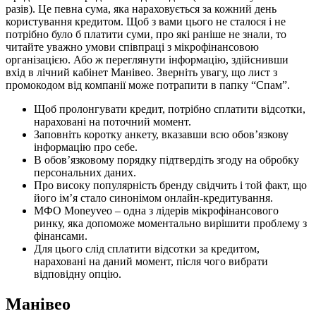
разів). Це певна сума, яка нараховується за кожний день
користування кредитом. Щоб з вами цього не сталося і не
потрібно було б платити суми, про які раніше не знали, то
читайте уважно умови співпраці з мікрофінансовою
організацією. Або ж переглянути інформацію, здійснивши
вхід в лічний кабінет Манівео. Зверніть увагу, що лист з
промокодом від компанії може потрапити в папку “Спам”.
Щоб пролонгувати кредит, потрібно сплатити відсотки,
нараховані на поточний момент.
Заповніть коротку анкету, вказавши всю обов’язкову
інформацію про себе.
В обов’язковому порядку підтвердіть згоду на обробку
персональних даних.
Про високу популярність бренду свідчить і той факт, що
його ім’я стало синонімом онлайн-кредитування.
МФО Moneyveo – одна з лідерів мікрофінансового
ринку, яка допоможе моментально вирішити проблему з
фінансами.
Для цього слід сплатити відсотки за кредитом,
нараховані на даний момент, після чого вибрати
відповідну опцію.
Манівео