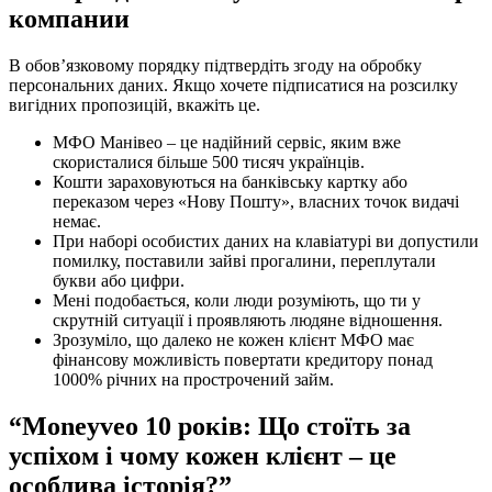
компании
В обов’язковому порядку підтвердіть згоду на обробку
персональних даних. Якщо хочете підписатися на розсилку
вигідних пропозицій, вкажіть це.
МФО Манівео – це надійний сервіс, яким вже
скористалися більше 500 тисяч українців.
Кошти зараховуються на банківську картку або
переказом через «Нову Пошту», власних точок видачі
немає.
При наборі особистих даних на клавіатурі ви допустили
помилку, поставили зайві прогалини, переплутали
букви або цифри.
Мені подобається, коли люди розуміють, що ти у
скрутній ситуації і проявляють людяне відношення.
Зрозуміло, що далеко не кожен клієнт МФО має
фінансову можливість повертати кредитору понад
1000% річних на прострочений займ.
“Moneyveo 10 років: Що стоїть за
успіхом і чому кожен клієнт – це
особлива історія?”