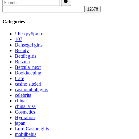
Categories
! Без рубрики
107
Bahsegel giris
Beauty
Bettilt giris
Betzula
Betzula_next
Bookkeeping
Care
casino siteleri
casinomhub giris
celebrita
china
china_visa
Cosmetics
Hydration
japan
Lord Сasino giris
mobilbahis