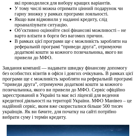
які проводилися для вибору кращих варіантів.
У тому числі можна отримати цінний подарунок чи
гарну знижку у рамках програми лояльності.
Якщо вам відмовили у наданні кредиту, слід
проаналізувати ситуацію.
Об’єктивно оцінюйте свої фінансові можливості – не
варто влізати в борги без вагомих причин.
В рамках цієї програми ще є можливість заробляти на
реферальній програмі “приведи друга”, отримуючи
додаткові кошти за кожного позичальника, якого ви
привели до МФО.
Завдання компанії — надавати швидку фінансову допомогу
без особистих візитів в офіси і довгих очікувань. В рамках цієї
програми ще є можливість заробляти на реферальній програмі
“приведи друга”, отримуючи додаткові кошти за кожного
позичальника, якого ви привели до МФО. Сервіс офіційно
зареєстрований в Україні та має всі ліцензії для ведення
кредитної діяльності на території України. МФО Манівео – це
надійний сервіс, яким вже скористалися більше 500 тисяч
українців. Як ви бачите, для початку на сайті потрібно
вибрати суму і термін кредиту.