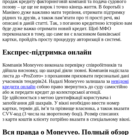
продаж кредиту факторинговій компанії та подача судового
позову – це ще не вирок і точно кінець життя. В боротьбі з
Манівео дуже важливо мати терпіння, отримати підтримку
рідних та друзів, а також пам’ятати про ті прості речі, які
описані в даній статті. Так, з поганою кредитною історією вам
буде дуже важко отримати новий кредит. Щоб МФО
переконалася в тому, що саме ви є власником банківської
картки, пройдіть просту процедуру авторизації в системі.
Експрес-підтримка онлайн
Компанія Moneyveo виконала перевірку співробітників та
дійшла висновку, що шахраї діяли ззовні. Компанія надіслала
листа до «ProZorro» з проханням приховати персональні дані
учасників тендерів24. Надалі Moneyveo залишала за
невідомі
кредити онлайн
собою право звернутись до суду самостійно
або ж передати кредит до колекторської агенції.
Це здійснюється з метою ідентифікації користувача і
запобігання дій шахраїв. У вікні необхідно ввести номер
картки, термін дії, ім’я та прізвище власника, а також вказати
CVV-код (3 числа на зворотному боці). Розмір списаних
з карти коштів клієнту потрібно вказати в спеціальному вікні.
Вся правда о Moneyveo. Полный обзор