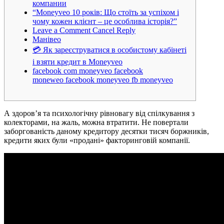
компании
“Moneyveo 10 років: Що стоїть за успіхом і
чому кожен клієнт – це особлива історія?”
Leave a Comment Cancel Reply
Манівео
💳 Як зареєструватися в особистому кабінеті
і взяти кредит в Moneyveo
facebook com moneyveo facebook
moneweo facebook moneyveo fb moneyveo
А здоров’я та психологічну рівновагу від спілкування з
колекторами, на жаль, можна втратити. Не повертали
заборгованість даному кредитору десятки тисяч боржників,
кредити яких були «продані» факторинговій компанії.