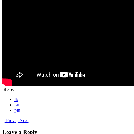
Share:
fb
tw
pin
Prev
Next
Leave a Reply