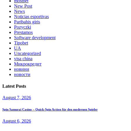
mostbet
New Post
News
Noticias esportivas
Paribahis giris
Pozyczki
Prestamos
Software development
Tipobet
UA
Uncategorized
visa china
Микрокредит
новини
новости
Latest Posts
August 7, 2026
Spin Samurai Casino – Quick‑Spin Action für den modernen Spieler
August 6, 2026