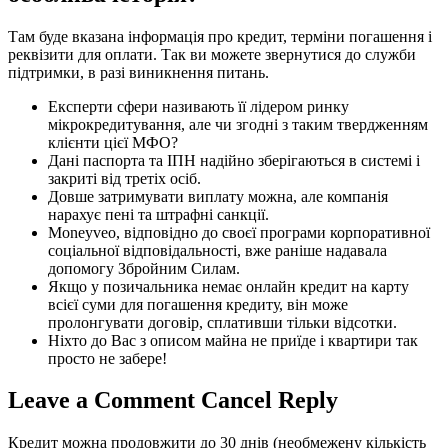
Там буде вказана інформація про кредит, терміни погашення і
реквізити для оплати. Так ви можете звернутися до служби
підтримки, в разі виникнення питань.
Експерти сфери називають її лідером ринку
мікрокредитування, але чи згодні з таким твердженням
клієнти цієї МФО?
Дані паспорта та ІПН надійно зберігаються в системі і
закриті від третіх осіб.
Довше затримувати виплату можна, але компанія
нарахує пені та штрафні санкції.
Moneyveo, відповідно до своєї програми корпоративної
соціальної відповідальності, вже раніше надавала
допомогу Збройним Силам.
Якщо у позичальника немає онлайн кредит на карту
всієї суми для погашення кредиту, він може
пролонгувати договір, сплативши тільки відсотки.
Ніхто до Вас з описом майна не приїде і квартири так
просто не забере!
Leave a Comment Cancel Reply
Кредит можна продовжити до 30 днів (необмежену кількість