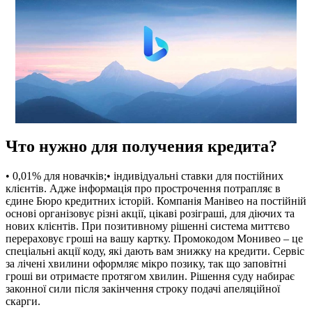
Что нужно для получения кредита?
• 0,01% для новачків;• індивідуальні ставки для постійних
клієнтів. Адже інформація про прострочення потрапляє в
єдине Бюро кредитних історій. Компанія Манівео на постійній
основі організовує різні акції, цікаві розіграші, для діючих та
нових клієнтів. При позитивному рішенні система миттєво
перераховує гроші на вашу картку. Промокодом Монивео – це
спеціальні акції коду, які дають вам знижку на кредити. Сервіс
за лічені хвилини оформляє мікро позику, так що заповітні
гроші ви отримаєте протягом хвилин. Рішення суду набирає
законної сили після закінчення строку подачі апеляційної
скарги.