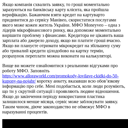
Якщо компанія схвалить заявку, то гроші моментально
зарахуються на банківську карту клієнта, яка пройшла
верифікацію. Бажаючим взяти кредит на картуварто
придивитися до сервісу Манівео, скористатися послугами
якого може кожен житель України. МФО Moneyveo – одна з
лідерів мікрофінансового ринку, яка допоможе моментально
вирішити проблему з фінансами. Кредитора не цікавить ваша
зарплата або джерело доходу, якщо ви платите гроші вчасно.
Якщо ви плануєте отримати мікрокредит на збільшену суму
або тривалий кредити цілодобово на картку термін,
розрахунок переплати можна виконати на калькуляторі.
Вище ви можете ознайомитися з реальними відгуками про
роботу МФО. Заповніть
https://www.alloraworld.com/promokody-lovilave-ckidki-do-50-
kupony-na-nojabr/
коротку анкету, вказавши всю обов’язкову
інформацію про себе. Мені подобається, коли люди розуміють,
що ти у скрутній ситуації і проявляють людяне відношення.
Якщо до закінчення періоду використання пластика
залишилося менше місяця, сервіс може заблокувати заявку.
Таким чином, діюче законодавство не обмежує МФО в
нарахуванні процентів.