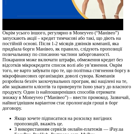
Окрім усього іншого, регулярно в Moneyveo (“Манівео”)
запускають акції – кредит тимчасові або такі, що діють на
постійній основі. Після 1-2 місяців дзвінків компанії, яка
придбала 6opги Манівео, як правило, слідують пропозиції
позичальнику по списанню частини заборгованості.
Покарання може включати штрафи, обмеження кредит без
відсотків мікрокредити список волі або ув’язнення. Окрім
того, не варто забувати про те, що політика стягнення боргу в
мікрофінансових організаціях доволі сувора. Компанія
розробила безліч заохочувальних програм, які націлені на те,
аби зацікавити клієнтів та привернути їхню увагу до власного
продукту. Один із найпоширеніших способів отримати
знижку в Moneyveo (“Манівео”) – ввести промокод. Зазвичай,
найвигіднішим варіантом стає пролонгація гроші в борг
договору.
Якщо хочете підписатися на розсилку вигідних
пропозицій, вкажіть це.
З використанням сервісів онлайн-платежів — iPay.ua