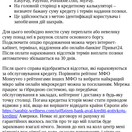
EasyPay, PayHub, Portmone.com, MyPay.
На головній сторінці в кредитному калькуляторі –
визначте бажану суму кредиту і термін надання позики.
Це здійснюється з метою ідентифікації користувача і
запобігання дій шахраїв.
Для цього необхідно внести суму переплати або невелику
суму понад неї в рахунок сплати основного боргу.
Подключити опцію продовження можна через інтернет-
кабінет, термінал, відділення або онлайн-банкінг Приват24.
Після оплати нарахованих відсотків термін виплати позики
автоматично збільшиться на 30 днів.
Після цього справа відобразяться відсотки, які нараховуються
за обслуговування кредиту. Порівняти рейтинг МФО
Moneyveo з рейтингами інших МФО та вибрати найкращий
мікро займ онлайн мікрокредит можна за посиланням. Мережа
працює за гібридною системою, що передбачає
обслуговування в закладах, кейтеринг і доставку в будь-яку
точку столиці. Погана кредитна історія може стати приводом
відмови у візі, якщо ви вирішите відвідати країни Європи або
https://sarabiz-wellness.com/rajffajzen-bank-aval-krediti-gotivkoju-
kreditni/
Америки. Немає ні договору ні рахунку ні
гарантійних якихось листів про те що мій платіж буде
зараховано взагалі нічого. Звонив до них на колл центр мені
відповід теж ніякої не дали, сказали перезвонять і ніхто не