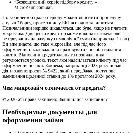
“Безкоштовний сервіс підбору кредиту –
MicroZaim.com.ua”.
По закінченню цього періоду можна здійснити процедуру
ануляції боргу, проте запис у БКІ все одно залишиться.
Позичальники нерідко цікавляться, що буде, якщо не платити
мікрозайм. Для цього кредитор може виконати тимчасове
резервування на рахунку символічної суми (наприклад, 1 грн).
Ви вже знаєте, що таке мікрозайм, але під час його
оформлення також важливо враховувати способи надання
коштів. Відносини кредитодавця та позичальника
регулюються угодою, текст якої надсилається клієнту під час
оформлення позики. Зокрема, наприкінці 2023 року почав
діяти законопроект № 9422, який передбачає поступове
зменшення щоденної ставки до 1% протягом 2024 року.
Чем микрозайм отличается от кредита?
© 2026 Усі права захищено Залишилися запитання?
Необходимые документы для
оформления займа
Ці позики призначені для покриття несподіваних витрат