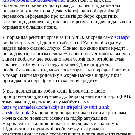
обумовлено швидким доступом до грошей і підвищеним
ризиком для кредитора. Деякі мікрофінансові організації
передають інформацію про клієнтів до бюро кредитних
історій, що дозволяє відновлювати репутацію для подальшого
отримання більших позик.
Я порівняла рейтинг організацій МФО, вибрала саму
всі мфо
вигідну для мене, і допоміг сайт Credit Zaim мені в цьому
надзвичайно сильно, дякую! Я знаю, що якщо взяти кредит і
не віддавати, то потім великі % наростають, я колись вже мав
з цим проблему, але всеодно коли терміново потрібна сума
грошей – я беру її тут і беру швидко! Досить зручно,
необов’язково чекати, можна вже зараз взяти кредит і вкласти
в товар. Взяти мікропозику в Україні можна відразу після
проходження перевірки та схвалення кредиту.
У разі невиконання зобов’язань інформацію щодо
прострочення буде передано до Бюро кредитних історій (БКІ),
тому вам не дадуть кредит у майбутньому.
https://gammadesk.com/akcija-na-trispalni-kvartiri-u-zhk-
amsterdam-bk/
Якщо ви відповідаєте цим базовим критеріям,
можна сміло подавати заявку на підбір актуальних
мікрокредитів та порівнювати тарифи, які ми знайдемо.
Підприємці та юридичні особи можуть отримати
кредитування у банку, скориставшись відповідними тарифами