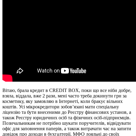
Вітаю, брала кредит в CREDIT BOX, поки що все ніби добре,
взяла, віддала, вже 2 рази, мені часто треба докинути грн за
косметику, яку замовляю в Інтернеті, коли бракує вільних
коштів. Усі мікрокредитори зобов’язані мати спеціальну
ліцензію та бути внесеними до Реєстру фінансових установ, а
також Реєстру юридичних осіб та фізичних осіб-підприємців.
Позичальникам не потрібно шукати поручителів, відвідувати
офіс для заповнення паперів, а також витрачати час на запити
довідок про доходи в бухгалтерії. МФО лояльні до своїх