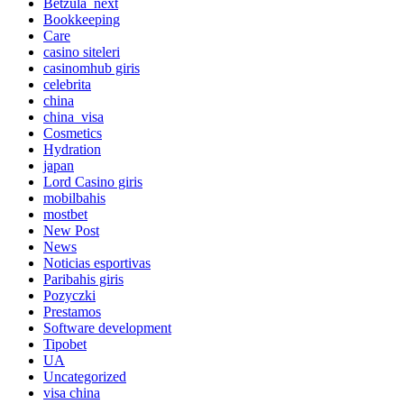
Betzula_next
Bookkeeping
Care
casino siteleri
casinomhub giris
celebrita
china
china_visa
Cosmetics
Hydration
japan
Lord Сasino giris
mobilbahis
mostbet
New Post
News
Noticias esportivas
Paribahis giris
Pozyczki
Prestamos
Software development
Tipobet
UA
Uncategorized
visa china