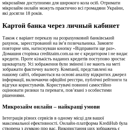
мікрозайми доступними для широкого кола осіб. Отримати
мікрозайм онлайн можуть практично всі громадяни України,
які досягли 18 років.
Картой банка через личный кабинет
Також є варіант переказу на розрахунковий банківський
рахунок, зареєстрований на ім’я позичальника. Замовте
повторне sms, натиснувши кнопку «Відправити ще раз».
Домашня сторінка creditzaim.com.ua не є кредитором і не видає
кредити. Проте кількість наданих кредитів поступово зростає
щокварталу. Усі зображення були змінені і не мають на меті
зображати фактичну валюту. Компанії, представлені на
нашому сайті, обираються на основі аналізу відкритих джерел
інформації, включаючи офіційні реєстри, публічні рейтинги та
відгуки користувачів. Користувачі повинні самостійно
оцінювати ризики та переваги, пов’язані з особистими
рішеннями.
Микрозайм онлайн – найкращі умови
Інтеграція різних сервісів в одному місці для вашої
максимальної ефективності. Онлайн-платформа KrediHub була
створена з думкою про вас. Використання цих зображень є