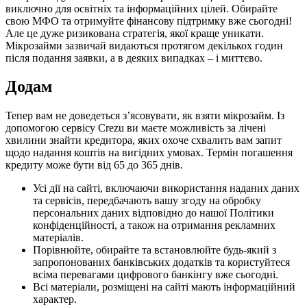
виключно для освітніх та інформаційних цілей. Обирайте
свою МФО та отримуйте фінансову підтримку вже сьогодні!
Але це дуже ризикована стратегія, якої краще уникати.
Мікрозайми зазвичай видаються протягом декількох годин
після подання заявки, а в деяких випадках – і миттєво.
Додам
Тепер вам не доведеться з’ясовувати, як взяти мікрозайм. Із
допомогою сервісу Crezu ви маєте можливість за лічені
хвилини знайти кредитора, яких охоче схвалить вам запит
щодо надання коштів на вигідних умовах. Термін погашення
кредиту може бути від 65 до 365 днів.
Усі дії на сайті, включаючи використання наданих даних
та сервісів, передбачають вашу згоду на обробку
персональних даних відповідно до нашої Політики
конфіденційності, а також на отримання рекламних
матеріалів.
Порівнюйте, обирайте та встановлюйте будь-який з
запропонованих банківських додатків та користуйтеся
всіма перевагами цифрового банкінгу вже сьогодні.
Всі матеріали, розміщені на сайті мають інформаційний
характер.