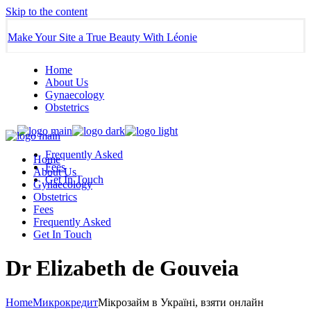
Skip to the content
Make Your Site a True Beauty With Léonie
Home
About Us
Gynaecology
Obstetrics
Frequently Asked
Home
Fees
About Us
Get In Touch
Gynaecology
Obstetrics
Fees
Frequently Asked
Get In Touch
Dr Elizabeth de Gouveia
Home
Микрокредит
Мікрозайм в Україні, взяти онлайн