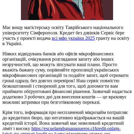
Має вищу магістерську освіту Таврійського національного
університету Сімферополя. Кредит без дзвінків Сервіс бере
участь у проекті видача
всі мфо україни 2025
гранту на освіту
в Україні.
Ніяких відвідувань банків або офісів мікрофінансових
організацій, очікування розглядання запиту або інших
незручностей, що можуть зіпсувати ваші плани. Просто
вкажіть бажану суму, порівняйте пропозиції українських
мікрофінансових організацій та подайте запит, щоб отримати
гроші одразу, без довгих перевірок! Наш сервіс повністю
безкоштовний і створений для того, щоб допомогти вам
приймати обґрунтовані фінансові рішення. Зазвичай надається
додатково 3 робочих дні для внесення коштів — це враховує
можливі затримки при безготівковому переказі.
Крім того, інформація про несплачений мікрозайм потрапляє
до кредитних бюро, що негативно відображається на вашій
кредитній історії. Вона зазвичай має невеликий кредитний
ліміт і високу
https://escuelamdsguanaqueros.cl/kredit-onlajn-
krivij-rig-otrimati-kredit-na-kartu/
відсоткову ставку, що