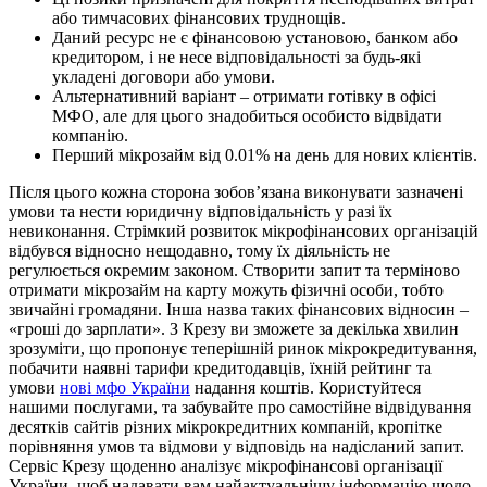
або тимчасових фінансових труднощів.
Даний ресурс не є фінансовою установою, банком або
кредитором, і не несе відповідальності за будь-які
укладені договори або умови.
Альтернативний варіант – отримати готівку в офісі
МФО, але для цього знадобиться особисто відвідати
компанію.
Перший мікрозайм від 0.01% на день для нових клієнтів.
Після цього кожна сторона зобов’язана виконувати зазначені
умови та нести юридичну відповідальність у разі їх
невиконання. Стрімкий розвиток мікрофінансових організацій
відбувся відносно нещодавно, тому їх діяльність не
регулюється окремим законом. Створити запит та терміново
отримати мікрозайм на карту можуть фізичні особи, тобто
звичайні громадяни. Інша назва таких фінансових відносин –
«гроші до зарплати». З Крезу ви зможете за декілька хвилин
зрозуміти, що пропонує теперішній ринок мікрокредитування,
побачити наявні тарифи кредитодавців, їхній рейтинг та
умови
нові мфо України
надання коштів. Користуйтеся
нашими послугами, та забувайте про самостійне відвідування
десятків сайтів різних мікрокредитних компаній, кропітке
порівняння умов та відмови у відповідь на надісланий запит.
Сервіс Крезу щоденно аналізує мікрофінансові організації
України, щоб надавати вам найактуальнішу інформацію щодо