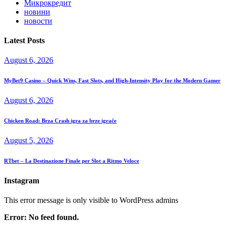
Микрокредит
новини
новости
Latest Posts
August 6, 2026
MyBet9 Casino – Quick Wins, Fast Slots, and High‑Intensity Play for the Modern Gamer
August 6, 2026
Chicken Road: Brza Crash igra za brze igrače
August 5, 2026
RTbet – La Destinazione Finale per Slot a Ritmo Veloce
Instagram
This error message is only visible to WordPress admins
Error: No feed found.