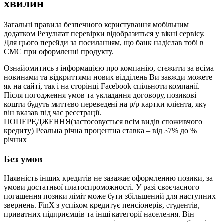
хвилин
Загальні правила безпечного користування мобільним
додатком Результат перевірки відобразиться у вікні сервісу.
Для цього перейди за посиланням, що банк надіслав тобі в
СМС при оформленні продукту.
Ознайомитись з інформацією про компанію, стежити за всіма
новинами та відкриттями нових відділень Ви завжди можете
як на сайті, так і на сторінці Facebook спільноти компанії.
Після погодження умов та укладання договору, позикові
кошти будуть миттєво переведені на р/р картки клієнта, яку
він вказав під час реєстрації.
ПОПЕРЕДЖЕННЯ(застосовується всім видів споживчого
кредиту) Реальна річна процентна ставка – від 37% до %
річних
Без умов
Наявність інших кредитів не заважає оформленню позики, за
умови достатньої платоспроможності. У разі своєчасного
погашення позики ліміт може бути збільшений для наступних
звернень. FinX з успіхом кредитує пенсіонерів, студентів,
приватних підприємців та інші категорії населення. Він