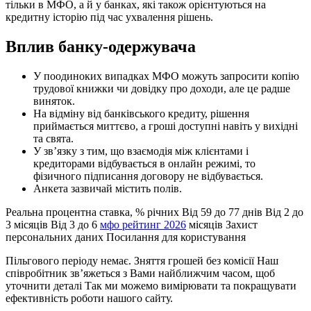
тільки в МФО, а й у банках, які також орієнтуються на
кредитну історію під час ухвалення рішень.
Вплив банку-одержувача
У поодиноких випадках МФО можуть запросити копію
трудової книжки чи довідку про доходи, але це радше
виняток.
На відміну від банківського кредиту, рішення
приймається миттєво, а гроші доступні навіть у вихідні
та свята.
У зв’язку з тим, що взаємодія між клієнтами і
кредиторами відбувається в онлайн режимі, то
фізичного підписання договору не відбувається.
Анкета зазвичай містить полів.
Реальна процентна ставка, % річних Від 59 до 77 днів Від 2 до
3 місяців Від 3 до 6
мфо рейтинг 2026
місяців Захист
персональних даних Посилання для користування
Пільгового періоду немає. Зняття грошей без комісії Наш
співробітник зв’яжеться з Вами найближчим часом, щоб
уточнити деталі Так ми можемо вимірювати та покращувати
ефективність роботи нашого сайту.