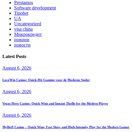
Prestamos
Software development
Tipobet
UA
Uncategorized
visa china
Микрокредит
новини
новости
Latest Posts
August 6, 2026
LocoWin Casino: Quick‑Hit Gaming voor de Moderne Speler
August 6, 2026
Vegas Hero Casino: Quick Wins and Instant Thrills for the Modern Player
August 6, 2026
MyBet9 Casino – Quick Wins, Fast Slots, and High‑Intensity Play for the Modern Gamer