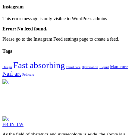
Instagram
This error message is only visible to WordPress admins
Error: No feed found.
Please go to the Instagram Feed settings page to create a feed.
Tags
Fast absorbing
Manicure
Design
Hand care
Hydratation
Liquid
Nail art
Pedicure
FB
IN
TW
As the field of obstetrics and gynaecology is wide, the above is a