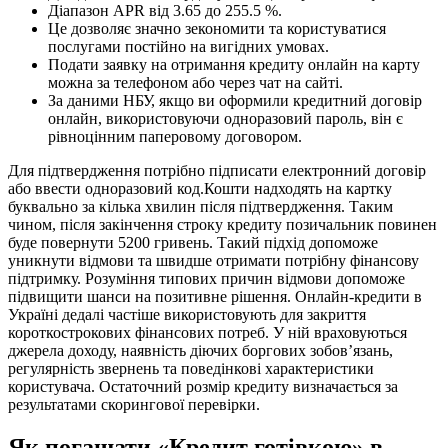
Діапазон APR від 3.65 до 255.5 %.
Це дозволяє значно зекономити та користуватися
послугами постійно на вигідних умовах.
Подати заявку на отримання кредиту онлайн на карту
можна за телефоном або через чат на сайті.
За даними НБУ, якщо ви оформили кредитний договір
онлайн, використовуючи одноразовий пароль, він є
рівноцінним паперовому договором.
Для підтвердження потрібно підписати електронний договір
або ввести одноразовий код.Кошти надходять на картку
буквально за кілька хвилин після підтвердження. Таким
чином, після закінчення строку кредиту позичальник повинен
буде повернути 5200 гривень. Такий підхід допоможе
уникнути відмови та швидше отримати потрібну фінансову
підтримку. Розуміння типових причин відмови допоможе
підвищити шанси на позитивне рішення. Онлайн-кредити в
Україні дедалі частіше використовують для закриття
короткострокових фінансових потреб. У ній враховуються
джерела доходу, наявність діючих боргових зобов’язань,
регулярність звернень та поведінкові характеристики
користувача. Остаточний розмір кредиту визначається за
результатами скорингової перевірки.
Як погашати «Кредит готівкою» в