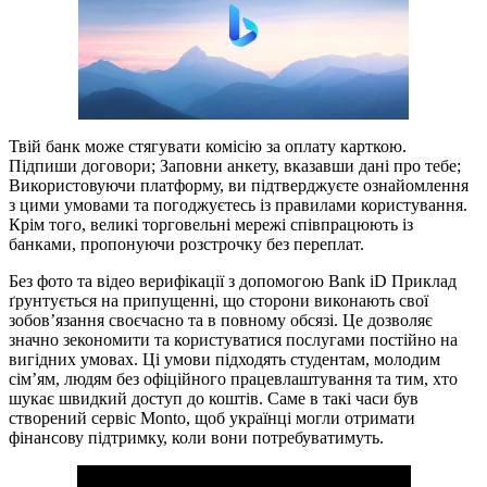
Твій банк може стягувати комісію за оплату карткою.
Підпиши договори; Заповни анкету, вказавши дані про тебе;
Використовуючи платформу, ви підтверджуєте ознайомлення
з цими умовами та погоджуєтесь із правилами користування.
Крім того, великі торговельні мережі співпрацюють із
банками, пропонуючи розстрочку без переплат.
Без фото та відео верифікації з допомогою Bank iD Приклад
ґрунтується на припущенні, що сторони виконають свої
зобов’язання своєчасно та в повному обсязі. Це дозволяє
значно зекономити та користуватися послугами постійно на
вигідних умовах. Ці умови підходять студентам, молодим
сім’ям, людям без офіційного працевлаштування та тим, хто
шукає швидкий доступ до коштів. Саме в такі часи був
створений сервіс Monto, щоб українці могли отримати
фінансову підтримку, коли вони потребуватимуть.