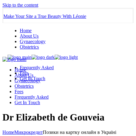
Skip to the content
Make Your Site a True Beauty With Léonie
Home
About Us
Gynaecology
Obstetrics
Frequently Asked
Home
Fees
About Us
Get In Touch
Gynaecology
Obstetrics
Fees
Frequently Asked
Get In Touch
Dr Elizabeth de Gouveia
Home
Микрокредит
Позики на картку онлайн в Україні