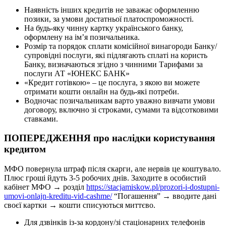
Наявність інших кредитів не заважає оформленню
позики, за умови достатньої платоспроможності.
На будь-яку чинну картку українського банку,
оформлену на ім’я позичальника.
Розмір та порядок сплати комісійної винагороди Банку/
супровідні послуги, які підлягають сплаті на користь
Банку, визначаються згідно з чинними Тарифами за
послуги АТ «ЮНЕКС БАНК»
«Кредит готівкою» – це послуга, з якою ви можете
отримати кошти онлайн на будь-які потреби.
Водночас позичальникам варто уважно вивчати умови
договору, включно зі строками, сумами та відсотковими
ставками.
ПОПЕРЕДЖЕННЯ про наслідки користування
кредитом
МФО повернула штраф після скарги, але нервів це коштувало.
Плюс гроші йдуть 3-5 робочих днів. Заходите в особистий
кабінет МФО → розділ
https://stacjamiskow.pl/prozori-i-dostupni-
umovi-onlajn-kreditu-vid-cashme/
“Погашення” → вводите дані
своєї картки → кошти списуються миттєво.
Для дзвінків із-за кордону/зі стаціонарних телефонів