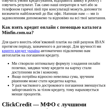
озвучить умови кредитування, відправить заявку в роботу і
озвучить результат. Так само наші оператори в чаті або за
телефоном гарячої лінії при консультації можуть допомогти
визначити найближчий до Вас офіс. Напиши нам — ми із
задоволенням допоможемо та відповімо на всі твої запитання.
Как взять кредит онлайн с помощью каталога
Minfin.com.ua?
Для цього внесіть обов’язковий платіж на свій рахунок IBAN
протягом періоду, зазначеного в договорі. Для зручності ми
крипто кредит україна
автоматично підключимо вам
автоплатіж на погашення кредиту.
Ми створили оптимальну формулу з надання онлайн
позички, завдяки чому кредити на картку стали
доступними всім і кожному.
Якщо потрібна відносно невелика сума, зручним
рішенням може стати кредитна картка.
У разі часткового дострокового погашення зменшується
заборгованість за тілом кредиту, тому нараховується
менше процентів.
ClickCredit — МФО с лучшими