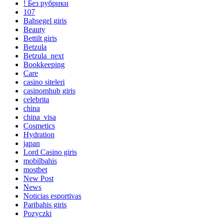
! Без рубрики
107
Bahsegel giris
Beauty
Bettilt giris
Betzula
Betzula_next
Bookkeeping
Care
casino siteleri
casinomhub giris
celebrita
china
china_visa
Cosmetics
Hydration
japan
Lord Сasino giris
mobilbahis
mostbet
New Post
News
Noticias esportivas
Paribahis giris
Pozyczki