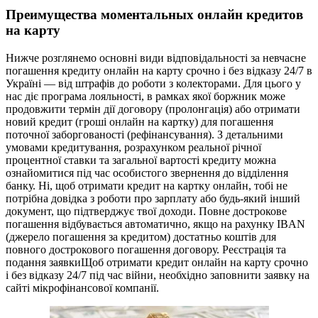
Преимущества моментальных онлайн кредитов
на карту
Нижче розглянемо основні види відповідальності за невчасне
погашення кредиту онлайн на карту срочно і без відказу 24/7 в
Україні — від штрафів до роботи з колекторами. Для цього у
нас діє програма лояльності, в рамках якої боржник може
продовжити термін дії договору (пролонгація) або отримати
новий кредит (гроші онлайн на картку) для погашення
поточної заборгованості (рефінансування). З детальними
умовами кредитування, розрахунком реальної річної
процентної ставки та загальної вартості кредиту можна
ознайомитися під час особистого звернення до відділення
банку. Ні, щоб отримати кредит на картку онлайн, тобі не
потрібна довідка з роботи про зарплату або будь-який інший
документ, що підтверджує твої доходи. Повне дострокове
погашення відбувається автоматично, якщо на рахунку IBAN
(джерело погашення за кредитом) достатньо коштів для
повного дострокового погашення договору. Реєстрація та
подання заявкиЩоб отримати кредит онлайн на карту срочно
і без відказу 24/7 під час війни, необхідно заповнити заявку на
сайті мікрофінансової компанії.