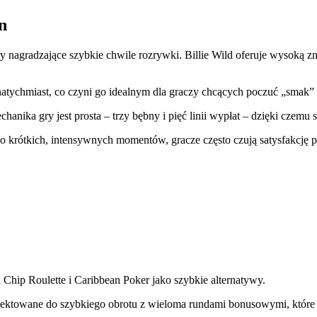
n
y nagradzające szybkie chwile rozrywki. Billie Wild oferuje wysoką z
 natychmiast, co czyni go idealnym dla graczy chcących poczuć „smak”
anika gry jest prosta – trzy bębny i pięć linii wypłat – dzięki czemu s
o krótkich, intensywnych momentów, gracze często czują satysfakcję p
 Chip Roulette i Caribbean Poker jako szybkie alternatywy.
ojektowane do szybkiego obrotu z wieloma rundami bonusowymi, które