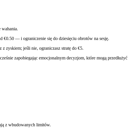
e wahania.
d €0.50 — i ograniczenie się do dziesięciu obrotów na sesję.
 zyskiem; jeśli nie, ograniczasz stratę do €5.
cześnie zapobiegając emocjonalnym decyzjom, które mogą przedłużyć 
stają z wbudowanych limitów.