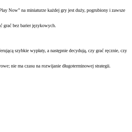
„Play Now” na miniaturze każdej gry jest duży, pogrubiony i zawsze
ć grać bez barier językowych.
erującą szybkie wypłaty, a następnie decydują, czy grać ręcznie, czy
rowe; nie ma czasu na rozwijanie długoterminowej strategii.