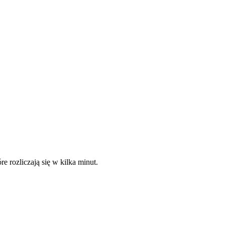
e rozliczają się w kilka minut.