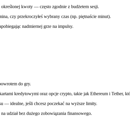
 określonej kwoty — często zgodnie z budżetem sesji.
mina, czy przekroczyłeś wybrany czas (np. piętnaście minut).
pobiegając nadmiernej grze na impulsy.
powrotem do gry.
rtami kredytowymi oraz opcje crypto, takie jak Ethereum i Tether, któr
asu — idealne, jeśli chcesz poczekać na wyższe limity.
 na udział bez dużego zobowiązania finansowego.