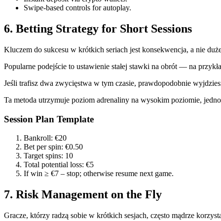
Swipe‑based controls for autoplay.
6. Betting Strategy for Short Sessions
Kluczem do sukcesu w krótkich seriach jest konsekwencja, a nie duż
Popularne podejście to ustawienie stałej stawki na obrót — na przykła
Jeśli trafisz dwa zwycięstwa w tym czasie, prawdopodobnie wyjdziesz z
Ta metoda utrzymuje poziom adrenaliny na wysokim poziomie, jedno
Session Plan Template
Bankroll: €20
Bet per spin: €0.50
Target spins: 10
Total potential loss: €5
If win ≥ €7 – stop; otherwise resume next game.
7. Risk Management on the Fly
Gracze, którzy radzą sobie w krótkich sesjach, często mądrze korzy