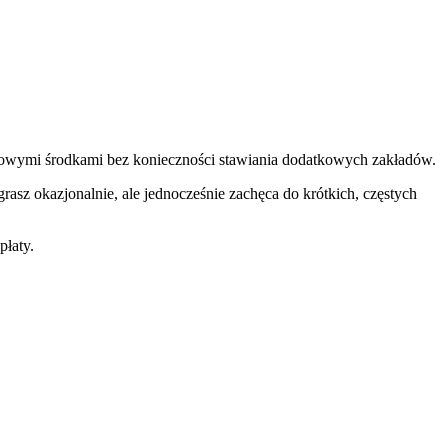
tkowymi środkami bez konieczności stawiania dodatkowych zakładów.
rasz okazjonalnie, ale jednocześnie zachęca do krótkich, częstych
łaty.