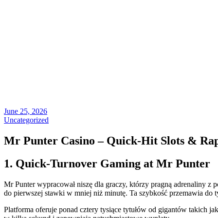
June 25, 2026
Uncategorized
Mr Punter Casino – Quick‑Hit Slots & Ra
1. Quick‑Turnover Gaming at Mr Punter
Mr Punter wypracował niszę dla graczy, którzy pragną adrenaliny z p
do pierwszej stawki w mniej niż minutę. Ta szybkość przemawia do ty
Platforma oferuje ponad cztery tysiące tytułów od gigantów takich ja