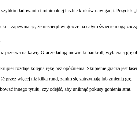
a szybkim ładowaniu i minimalnej liczbie kroków nawigacji. Przycisk 
cki – zapewniając, że niecierpliwi gracze na całym świecie mogą zaczą
n
iż przerwa na kawę. Gracze ładują niewielki bankroll, wybierają grę of
rupier rozdaje kolejną rękę bez opóźnienia. Skupienie gracza jest lase
ć przez więcej niż kilka rund, zanim się zatrzymają lub zmienią grę.
ować innego tytułu, czy odejść, aby uniknąć pokusy gonienia strat.