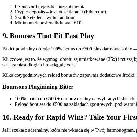
Instant card deposits – instant credit.
Crypto deposits – instant settlement (Ethereum).
Skrill/Neteller – within an hour.
Minimum deposit/withdrawal: €10.
9. Bonuses That Fit Fast Play
Pakiet powitalny oferuje 100% bonus do €500 plus darmowe spiny — 
Kluczowe jest to, że wymogi obrotu są umiarkowane (35x) i muszą być
sesji zamiast długich i rozciągniętych.
Kilka cotygodniowych reload bonusów zapewnia dodatkowe środki, k
Boun​s​o​n​s​ P​l​u​g​i​n​i​n​i­ng​ B​i​t​t​e​r
100% match do €500 + darmowe spiny na wybranych slotach.
Reload bonuses do €500 na zakładach sportowych, pod warunki
10. Ready for Rapid Wins? Take Your Firs
Jeśli szukasz adrenaliny, która nie wkrada się w Twój harmonogram, p