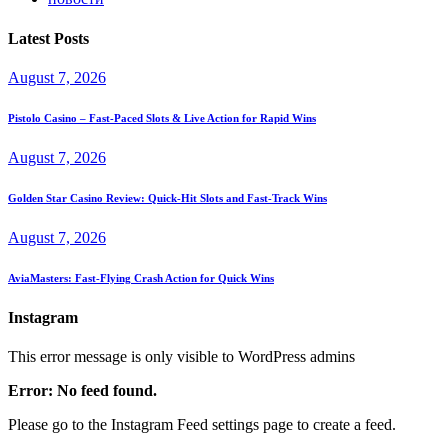
Latest Posts
August 7, 2026
Pistolo Casino – Fast‑Paced Slots & Live Action for Rapid Wins
August 7, 2026
Golden Star Casino Review: Quick‑Hit Slots and Fast‑Track Wins
August 7, 2026
AviaMasters: Fast‑Flying Crash Action for Quick Wins
Instagram
This error message is only visible to WordPress admins
Error: No feed found.
Please go to the Instagram Feed settings page to create a feed.