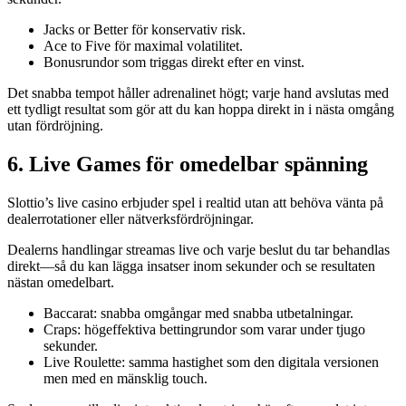
Jacks or Better för konservativ risk.
Ace to Five för maximal volatilitet.
Bonusrundor som triggas direkt efter en vinst.
Det snabba tempot håller adrenalinet högt; varje hand avslutas med
ett tydligt resultat som gör att du kan hoppa direkt in i nästa omgång
utan fördröjning.
6. Live Games för omedelbar spänning
Slottio’s live casino erbjuder spel i realtid utan att behöva vänta på
dealerrotationer eller nätverksfördröjningar.
Dealerns handlingar streamas live och varje beslut du tar behandlas
direkt—så du kan lägga insatser inom sekunder och se resultaten
nästan omedelbart.
Baccarat: snabba omgångar med snabba utbetalningar.
Craps: högeffektiva bettingrundor som varar under tjugo
sekunder.
Live Roulette: samma hastighet som den digitala versionen
men med en mänsklig touch.