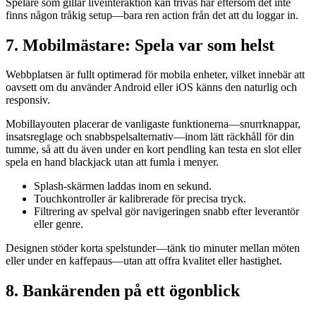
Spelare som gillar liveinteraktion kan trivas här eftersom det inte
finns någon tråkig setup—bara ren action från det att du loggar in.
7. Mobilmästare: Spela var som helst
Webbplatsen är fullt optimerad för mobila enheter, vilket innebär att
oavsett om du använder Android eller iOS känns den naturlig och
responsiv.
Mobillayouten placerar de vanligaste funktionerna—snurrknappar,
insatsreglage och snabbspelsalternativ—inom lätt räckhåll för din
tumme, så att du även under en kort pendling kan testa en slot eller
spela en hand blackjack utan att fumla i menyer.
Splash-skärmen laddas inom en sekund.
Touchkontroller är kalibrerade för precisa tryck.
Filtrering av spelval gör navigeringen snabb efter leverantör
eller genre.
Designen stöder korta spelstunder—tänk tio minuter mellan möten
eller under en kaffepaus—utan att offra kvalitet eller hastighet.
8. Bankärenden på ett ögonblick