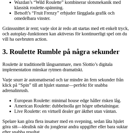
Wazdan’s “Wild Roulette” kombinerar slotsmekanik med
klassisk roulette-spänning.
Betsoft’s “Fruit Frenzy” erbjuder färgglada grafik och
omedelbara vinster.
Gränssnittet är rent; varje slot är redo att startas med ett enkelt tryck,
och autoplay-funktionen kan aktiveras för kontinuerligt spel om du
vill ha oavbruten action.
3. Roulette Rumble på några sekunder
Roulette är traditionellt långsammare, men Slottio’s digitala
implementation minskar rytmen dramatiskt.
Varje snurr är automatiserad och tar mindre än fem sekunder från
klick på “Spin” till att hjulet stannar—perfekt för snabba
adrenalinrush.
European Roulette: minimal house edge håller risken låg.
American Roulette: dubbelnolla ger högre utbetalningar.
Live Roulette: en virtuell dealer ger äkthet utan väntan.
Spelare kan göra flera insatser med en svepning, sedan låta hjulet
göra sitt—idealisk när du jonglerar andra uppgifter eller bara suktar
efter snabba resultat.