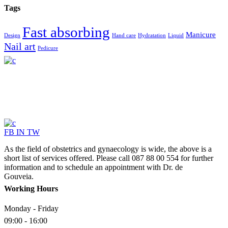
Tags
Fast absorbing
Manicure
Design
Hand care
Hydratation
Liquid
Nail art
Pedicure
FB
IN
TW
As the field of obstetrics and gynaecology is wide, the above is a
short list of services offered. Please call 087 88 00 554 for further
information and to schedule an appointment with Dr. de
Gouveia.
Working Hours
Monday - Friday
09:00 - 16:00