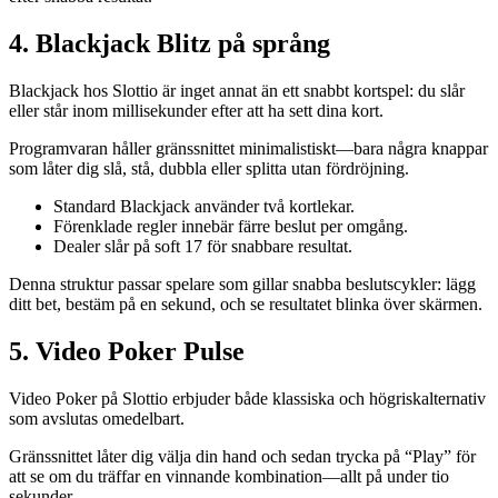
4. Blackjack Blitz på språng
Blackjack hos Slottio är inget annat än ett snabbt kortspel: du slår
eller står inom millisekunder efter att ha sett dina kort.
Programvaran håller gränssnittet minimalistiskt—bara några knappar
som låter dig slå, stå, dubbla eller splitta utan fördröjning.
Standard Blackjack använder två kortlekar.
Förenklade regler innebär färre beslut per omgång.
Dealer slår på soft 17 för snabbare resultat.
Denna struktur passar spelare som gillar snabba beslutscykler: lägg
ditt bet, bestäm på en sekund, och se resultatet blinka över skärmen.
5. Video Poker Pulse
Video Poker på Slottio erbjuder både klassiska och högriskalternativ
som avslutas omedelbart.
Gränssnittet låter dig välja din hand och sedan trycka på “Play” för
att se om du träffar en vinnande kombination—allt på under tio
sekunder.