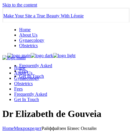
Skip to the content
Make Your Site a True Beauty With Léonie
Home
About Us
Gynaecology
Obstetrics
Frequently Asked
Home
Fees
About Us
Get In Touch
Gynaecology
Obstetrics
Fees
Frequently Asked
Get In Touch
Dr Elizabeth de Gouveia
Home
Микрокредит
Райффайзен Бізнес Онлайн