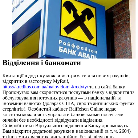
Відділення і банкомати
Квитанції в додатку можливо отримати для нових рахунків,
відкритих в застосунку MyRaif,
https://kreditos.com.ua/malovidomi-kredyty/
та на сайті банку.
Пропонуємо вам скористатися послугами банку з відкриття та
обслуговування поточних рахунків — в національній та
іноземній валютах (доларах США, євро та англійських фунтах
стерлінгів). Особистий кабінет Raiffeisen Online надає
клієнтам можливість управляти банківськими послугами
онлайн без необхідності відвідувати відділення.
Співробітники Віртуального відділення Банку допоможуть
Вам відкрити додаткові рахунки в національній (в т. ч. 2604)
та іноземних валютах, дистанційно, без відвідування