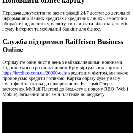
Поповнити бізнес картку
Передача документів по ідентифікації 24/7 доступ до детальної
інформаціїпо Ваших кредитах і кредитних лініях Самостійно
обирайте вид депозиту, валюту, тип виплати відсотків, термін
і суму Інтернет та мобільний банкінг для бізнесу
Служба підтримки Raiffeisen Business
Online
Отримуйте один лист в день з найважливішими новинами.
Підпишіться на розсилку новин Крім віртуальних карток з
https://kreditos.com.ua/20000-uah/
кредитним лімітом, ми також
пропонуємо кредити готівкою. Картка одразу буде у вас у
смартфоні та готова до використання. Без комісії через
застосунок MyRaif Платежі до бюджету в новому RBO (Web і
Mobile) Загальний опис змін платежів до бюджету