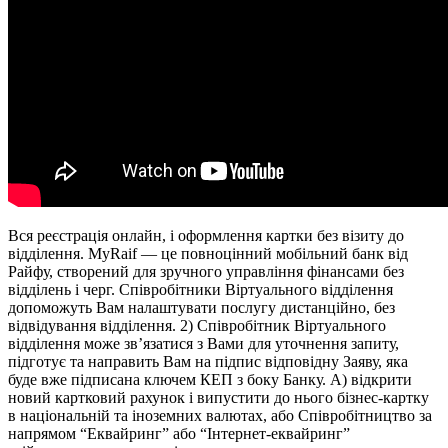
Вся реєстрація онлайн, і оформлення картки без візиту до
відділення. MyRaif — це повноцінний мобільний банк від
Райфу, створений для зручного управління фінансами без
відділень і черг. Співробітники Віртуального відділення
допоможуть Вам налаштувати послугу дистанційно, без
відвідування відділення. 2) Співробітник Віртуального
відділення може зв’язатися з Вами для уточнення запиту,
підготує та направить Вам на підпис відповідну Заяву, яка
буде вже підписана ключем КЕП з боку Банку. A) відкрити
новий картковий рахунок і випустити до нього бізнес-картку
в національній та іноземних валютах, або Співробітництво за
напрямом “Еквайринг” або “Інтернет-еквайринг”