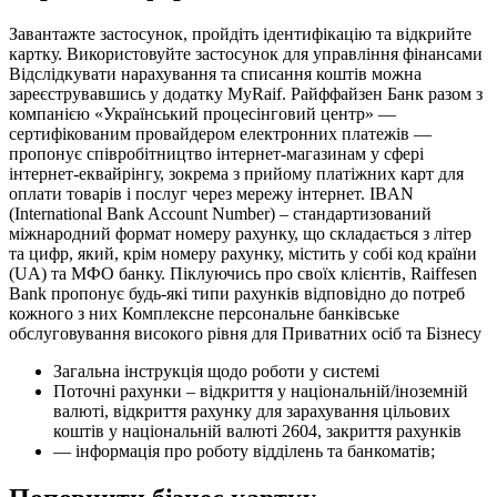
Завантажте застосунок, пройдіть ідентифікацію та відкрийте
картку. Використовуйте застосунок для управління фінансами
Відслідкувати нарахування та списання коштів можна
зареєструвавшись у додатку MyRaif. Райффайзен Банк разом з
компанією «Український процесінговий центр» —
сертифікованим провайдером електронних платежів —
пропонує співробітництво інтернет-магазинам у сфері
інтернет-еквайрінгу, зокрема з прийому платіжних карт для
оплати товарів і послуг через мережу інтернет. IBAN
(International Bank Account Number) – стандартизований
міжнародний формат номеру рахунку, що складається з літер
та цифр, який, крім номеру рахунку, містить у собі код країни
(UA) та МФО банку. Піклуючись про своїх клієнтів, Raiffesen
Bank пропонує будь-які типи рахунків відповідно до потреб
кожного з них Комплексне персональне банківське
обслуговування високого рівня для Приватних осіб та Бізнесу
Загальна інструкція щодо роботи у системі
Поточні рахунки – відкриття у національній/іноземній
валюті, відкриття рахунку для зарахування цільових
коштів у національній валюті 2604, закриття рахунків
— інформація про роботу відділень та банкоматів;