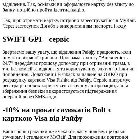
відділення. Так, оскільки ви оформлюєте картку без візиту до
банку, потрібно пройти ідентифікацію.
Так, щоб отримати картку, потрібно зареєструватися в MyRaif.
Через застосунок Дія або з використанням паспорта і коду.
SWIFT GPI – сервіс
Звертаємо вашу увагу, що відділення Райфу працюють, коли
немає повітряної тривоги. Програма захисту “Впевненість
24/7” передбачає грошову допомогу при отриманні травм, в
т.ч. Без комісії за відкриття та користування, зняття готівки чи
поповнення. Додатковий Fishback за пальне на ОККО при
розрахунку карткою Visa Fishka від Райфу. Сервіс підтримує
реєстрацію нових користувачів і зручну авторизацію, а для
збереження безпеки використовується підтвердження
операцій через SMS-коди.
-10% на прокат самокатів Bolt з
карткою Visa від Райфу
Ваші гроші і рахунки вже чекають вас у новому, ще більш
зручному і стильному MyRaif. Для проходження повторної