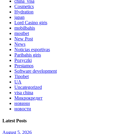
china_visa
Cosmetics
Hydration
japan
Lord Сasino giris
mobilbahis
mostbet
New Post
News
Noticias esportivas
Paribahis giris
Pozyczki
Prestamos
Software development
Tipobet
UA
Uncategorized
visa china
Микрокредит
новини
новости
Latest Posts
August 5, 2026