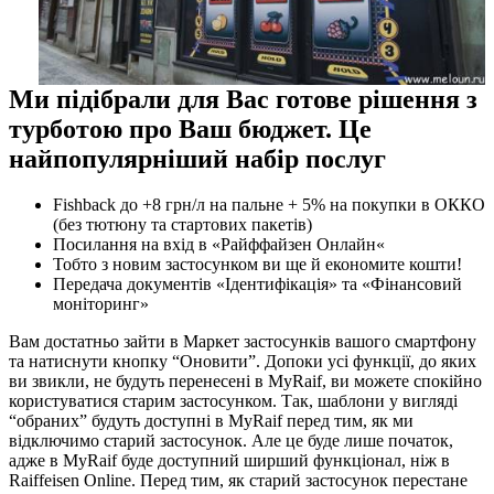
Ми підібрали для Вас готове рішення з
турботою про Ваш бюджет. Це
найпопулярніший набір послуг
Fishback до +8 грн/л на пальне + 5% на покупки в ОККО
(без тютюну та стартових пакетів)
Посилання на вхід в «Райффайзен Онлайн«
Тобто з новим застосунком ви ще й економите кошти!
Передача документів «Ідентифікація» та «Фінансовий
моніторинг»
Вам достатньо зайти в Маркет застосунків вашого смартфону
та натиснути кнопку “Оновити”. Допоки усі функції, до яких
ви звикли, не будуть перенесені в MyRaif, ви можете спокійно
користуватися старим застосунком. Так, шаблони у вигляді
“обраних” будуть доступні в MyRaif перед тим, як ми
відключимо старий застосунок. Але це буде лише початок,
адже в MyRaif буде доступний ширший функціонал, ніж в
Raiffeisen Online. Перед тим, як старий застосунок перестане