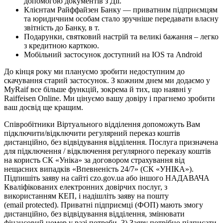
допомогою документів з Дії.
Клієнтам Райффайзен Банку — приватним підприємцям
та юридичним особам стало зручніше передавати власну
звітність до Банку, в т.
Подарунки, святковий настрій та великі бажання – легко
з кредитною карткою.
Мобільний застосунок доступний на IOS та Android
До кінця року ми плануємо зробити недоступним до
скачування старий застосунок. З кожним днем ми додаємо у
MyRaif все більше функцій, зокрема й тих, що наявні у
Raiffeisen Online. Ми цінуємо вашу довіру і прагнемо зробити
ваш досвід ще кращим.
Співробітники Віртуального відділення допоможуть Вам
підключити/відключити регулярний переказ коштів
дистанційно, без відвідування відділення. Послуга призначена
для підключення / відключення регулярного переказу коштів
на користь СК «Уніка» за договором страхування від
нещасних випадків «Впевненість 24/7» (СК «УНІКА»).
Підпишіть заяву на сайті czo.gov.ua або іншого НАДАВАЧА
Кваліфікованих електронних довірчих послуг, з
використанням КЕП, і надішліть заяву на пошту
(email protected). Приватні підприємці (ФОП) мають змогу
дистанційно, без відвідування відділення, змінювати
фінансовий номер у разі потреби. 3) Заяву потрібно підписати