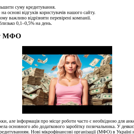
ільшити суму кредитування.
а основі відгуків користувачів нашого сайту.
ому важливо відрізняти перевірені компанії.
лизько 0,1–0,5% на день.
 у МФО
жки, але інформація про місце роботи часто є необхідною для а
жерела основного або додаткового заробітку позичальника. У де
дитуванням. Нові мікрофінансові організації (МФО) в Україні на