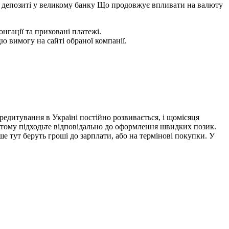
а депозиті у великому банку Що продовжує впливати на валюту
гації та приховані платежі.
ю вимогу на сайті обраної компанії.
едитування в Україні постійно розвивається, і щомісяця
, тому підходьте відповідально до оформлення швидких позик.
 тут беруть гроші до зарплати, або на термінові покупки. У