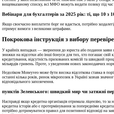
вищевказаному списку, всі МФО можуть видати позику під час 
Вебінари для бухгалтерів за 2025 рік: ті, що 10 з 1
Якщо своєчасно виплатити борг не вдається, потрібно заздале
отримує вимоги з великими штрафами.
Покрокова інструкція з вибору перевіре
У крайніх випадках — звернення до юриста або подання заяви в
знижки на відсотки або інші бонуси для тих, хто погашає свій
кредитування, відсутність прихованих комісій та швидкий проце
мільярдів гривень. Проте, з уведенням нових законодавчих нор
Недоліком Moneyveo може бути висока відсоткова ставка в пор
останні кілька років, ринок мікропозик в Україні зазнав знач
відповідального запозичення.
пунктів Зеленського: швидкий мир чи затяжні пе
Насправді якщо кредитна організація отримала ліцензію, то за
кредитна історія або є протермінування за попередніми кредит
потрібно дотримуватися правил для позитивної відповіді на зая