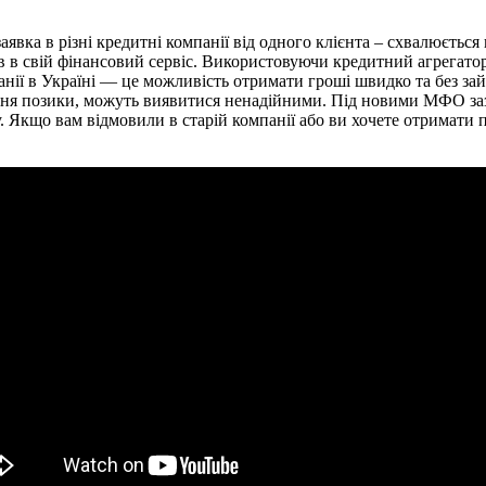
аявка в різні кредитні компанії від одного клієнта – схвалюєтьс
в в свій фінансовий сервіс. Використовуючи кредитний агрегатор
анії в Україні — це можливість отримати гроші швидко та без зай
я позики, можуть виявитися ненадійними. Під новими МФО зазвич
у. Якщо вам відмовили в старій компанії або ви хочете отримати