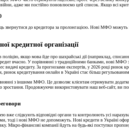
війни, адже ми постійно поновлюємо цей список. Якщо всі крит
0
гідь звернутися до кредитора за пролонгацією. Нові МФО можуть 
ної кредитної організації
 поліцію, якщо мова йде про шахрайські дії (наприклад, списан
 кредит вчасно. У порівнянні з традиційними банками, нові МФО 
с видачі кредиту. За прогнозами експертів, у 2026 році ринок к
м, ринок кредитування онлайн в Україні стає більш регульованим
івнянні з іншими МФО. Це дозволяє клієнтам отримувати додатков
ного зростання. Продовжуючи використовувати наш веб-сайт, ви п
реговори
 нею вже слідкують відповідні органи та контролюють усі нараху
ами, тоді і нові МФО не допоможуть. Нові кредити в Україні офо
вку. Мікро-фінансові компанії йдуть на будь-які поступки пропон