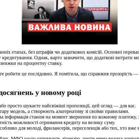
ніх етапах, без штрафів чи додаткових комісій. Основні перев
 кредитування. Однак, варто зазначити, що додаткові витрати м
 знижки на процентну ставку.
е робити це послідовно. Я помітила, що справжня прозорість — ц
досягнень у новому році
бо просто шукаєте найсвіжіші пропозиції, цей огляд — для вас.
тару модель, а створюють альтернативу зі своїми правилами.
ена інформація станом на момент звернення по кожному платежу,
утність можливості отримання кредиту на велику суму.
собливо для молоді, фрилансерів, переселенців або тих, хто вже 
Maps. МФО часто отримують ліцензію, проте через велику конку