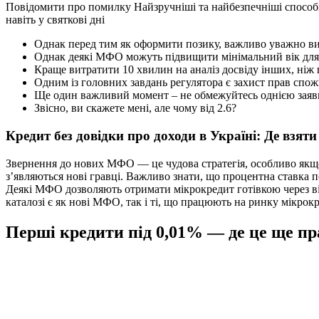
Повідомити про помилку Найзручніші та найбезпечніші способи
навіть у святкові дні
Однак перед тим як оформити позику, важливо уважно вив
Однак деякі МФО можуть підвищити мінімальний вік для от
Краще витратити 10 хвилин на аналіз досвіду інших, ні
Одним із головних завдань регулятора є захист прав спож
Ще один важливий момент – не обмежуйтесь однією заяв
Звісно, ви скажете мені, але чому від 2.6?
Кредит без довідки про доходи в Україні: Де взяти
Звернення до нових МФО — це чудова стратегія, особливо якщо 
з’являються нові гравці. Важливо знати, що процентна ставка 
Деякі МФО дозволяють отримати мікрокредит готівкою через від
каталозі є як нові МФО, так і ті, що працюють на ринку мікрок
Перші кредити під 0,01% — де це ще п