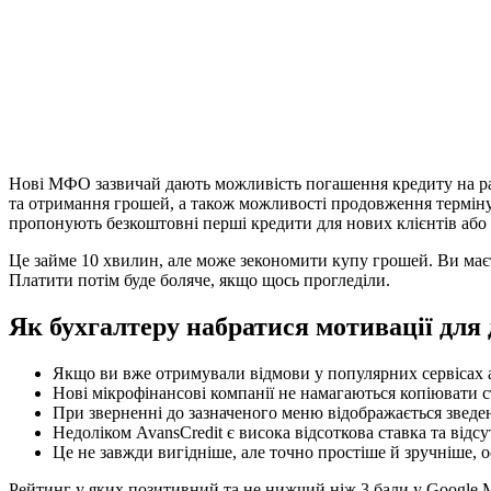
Нові МФО зазвичай дають можливість погашення кредиту на ран
та отримання грошей, а також можливості продовження терміну
пропонують безкоштовні перші кредити для нових клієнтів або
Це займе 10 хвилин, але може зекономити купу грошей. Ви маєт
Платити потім буде боляче, якщо щось прогледіли.
Як бухгалтеру набратися мотивації для 
Якщо ви вже отримували відмови у популярних сервісах а
Нові мікрофінансові компанії не намагаються копіювати с
При зверненні до зазначеного меню відображається звед
Недоліком AvansCredit є висока відсоткова ставка та відс
Це не завжди вигідніше, але точно простіше й зручніше, о
Рейтинг у яких позитивний та не нижчий ніж 3 бали у Google 