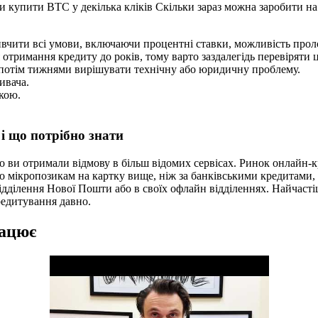
 купити BTC у декілька кліків Скільки зараз можна заробити н
чити всі умови, включаючи процентні ставки, можливість пролон
римання кредиту до років, тому варто заздалегідь перевіряти ц
ж потім тижнями вирішувати технічну або юридичну проблему.
ивача.
кою.
 і що потрібно знати
ви отримали відмову в більш відомих сервісах. Ринок онлайн-кр
по мікропозикам на картку вище, ніж за банківськими кредитами
ділення Нової Пошти або в своїх офлайн відділеннях. Найчастіше
редитування давно.
рацює