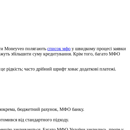
аги Moneyveo полягають
список мфо
у швидкому процесі заявки
ожуть збільшити суму кредитування. Крім того, багато МФО
е рідкість; часто дрібний шрифт ховає додаткові платежі.
 зокрема, бюджетний рахунок, МФО банку.
втомився від стандартного підходу.
ренцію закриваються. Багато МФО України закрились, проте у