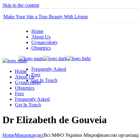
Skip to the content
Make Your Site a True Beauty With Léonie
Home
About Us
Gynaecology
Obstetrics
Frequently Asked
Home
Fees
About Us
Get In Touch
Gynaecology
Obstetrics
Fees
Frequently Asked
Get In Touch
Dr Elizabeth de Gouveia
Home
Микрокредит
Всі МФО України Мікрофінансові організаці