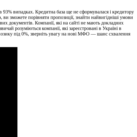
я в 93% випадках. Кредитна база ще не сформувалася і кредитору
, ви зможете порівняти пропозиції, знайти найвигідніші умови
вих документів. Компанії, які на сайті не мають докладних
ай розуміються компанії, які зареєстровані в Україні в
 позику під 0%, зверніть увагу на нові МФО — шанс схвалення