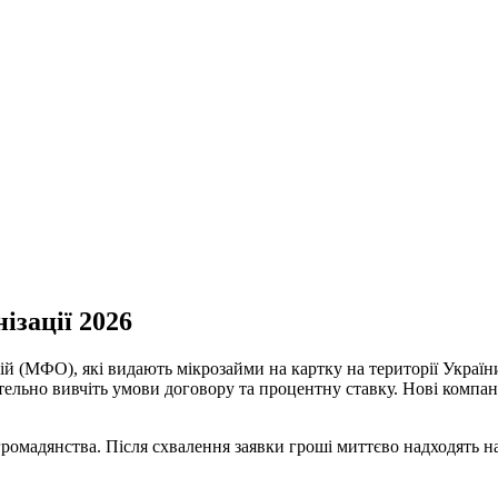
ізації 2026
 (МФО), які видають мікрозайми на картку на території України 
ельно вивчіть умови договору та процентну ставку. Нові компан
омадянства. Після схвалення заявки гроші миттєво надходять на