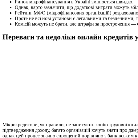
Ринок мікрофінансування в Україні змінюється швидко.
Однак, варто зазначити, що додаткові витрати можуть зб
Рейтинг МФО (мікрофінансових організацій) розраховано н
Проте не всі нові установи є легальними та безпечними, т
Комісій можуть не брати, але штрафи за прострочення — б
Переваги та недоліки онлайн кредитів
Мікрокредитори, як правило, не запитують копію трудової кни
підтвердження доходу, багато організацій хочуть знати про д
однак цей процес значно спрощений порівняно з банківським кре